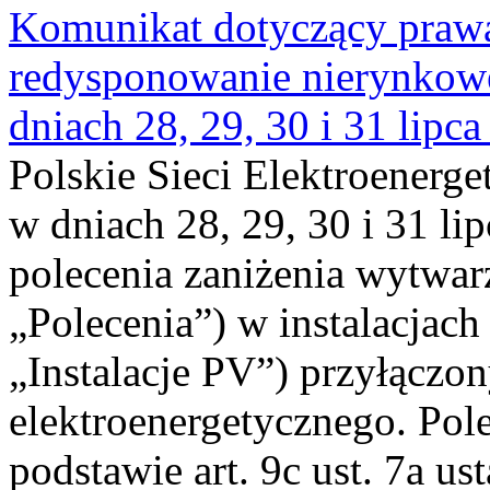
Komunikat dotyczący praw
redysponowanie nierynkowe 
dniach 28, 29, 30 i 31 lipca
Polskie Sieci Elektroenerge
w dniach 28, 29, 30 i 31 lip
polecenia zaniżenia wytwarz
„Polecenia”) w instalacjach
„Instalacje PV”) przyłączo
elektroenergetycznego. Pol
podstawie art. 9c ust. 7a us