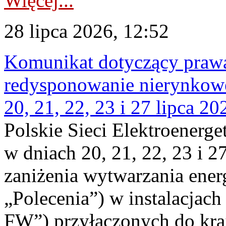
Więcej...
28 lipca 2026, 12:52
Komunikat dotyczący praw
redysponowanie nierynkowe
20, 21, 22, 23 i 27 lipca 202
Polskie Sieci Elektroenerge
w dniach 20, 21, 22, 23 i 2
zaniżenia wytwarzania energi
„Polecenia”) w instalacjach
FW”) przyłączonych do kr