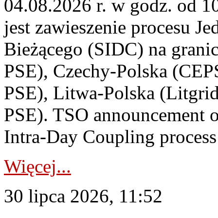
04.08.2026 r. w godz. od 
jest zawieszenie procesu J
Bieżącego (SIDC) na grani
PSE), Czechy-Polska (CEP
PSE), Litwa-Polska (Litgri
PSE). TSO announcement on
Intra-Day Coupling process
Więcej...
30 lipca 2026, 11:52