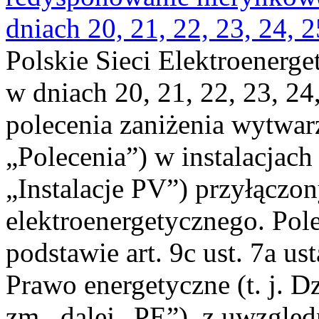
dniach 20, 21, 22, 23, 24, 2
Polskie Sieci Elektroenerge
w dniach 20, 21, 22, 23, 24,
polecenia zaniżenia wytwarz
„Polecenia”) w instalacjach
„Instalacje PV”) przyłączo
elektroenergetycznego. Pol
podstawie art. 9c ust. 7a us
Prawo energetyczne (t. j. Dz
zm., dalej „PE”), z uwzględ