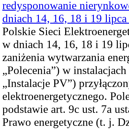
redysponowanie nierynkowe 
dniach 14, 16, 18 i 19 lipca
Polskie Sieci Elektroenerge
w dniach 14, 16, 18 i 19 li
zaniżenia wytwarzania energi
„Polecenia”) w instalacjach
„Instalacje PV”) przyłączo
elektroenergetycznego. Pol
podstawie art. 9c ust. 7a us
Prawo energetyczne (t. j. Dz