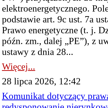
elektroenergetycznego. Pol
podstawie art. 9c ust. 7a us
Prawo energetyczne (t. j. D
późn. zm., dalej „PE”), z u
ustawy z dnia 28...
Więcej...
28 lipca 2026, 12:42
Komunikat dotyczący praw
redysponowanie nierynkowe 