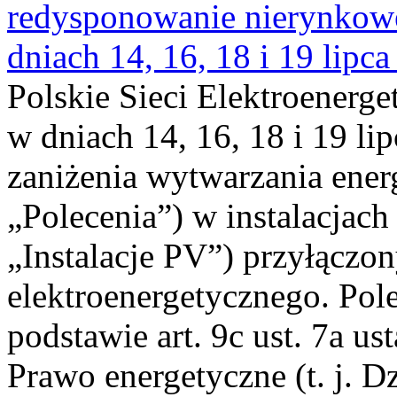
redysponowanie nierynkowe 
dniach 14, 16, 18 i 19 lipca
Polskie Sieci Elektroenerge
w dniach 14, 16, 18 i 19 li
zaniżenia wytwarzania energi
„Polecenia”) w instalacjach
„Instalacje PV”) przyłączo
elektroenergetycznego. Pol
podstawie art. 9c ust. 7a us
Prawo energetyczne (t. j. Dz