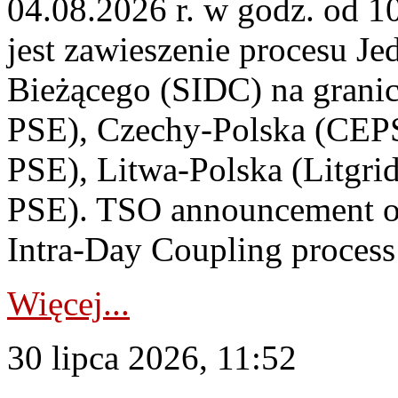
04.08.2026 r. w godz. od 
jest zawieszenie procesu J
Bieżącego (SIDC) na grani
PSE), Czechy-Polska (CEP
PSE), Litwa-Polska (Litgri
PSE). TSO announcement on
Intra-Day Coupling process
Więcej...
30 lipca 2026, 11:52