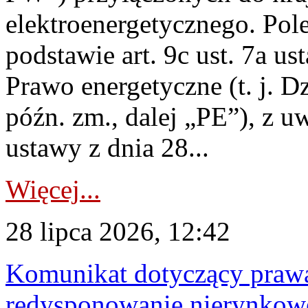
elektroenergetycznego. Pol
podstawie art. 9c ust. 7a us
Prawo energetyczne (t. j. D
późn. zm., dalej „PE”), z u
ustawy z dnia 28...
Więcej...
28 lipca 2026, 12:42
Komunikat dotyczący praw
redysponowanie nierynkowe 