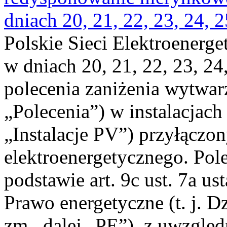
dniach 20, 21, 22, 23, 24, 2
Polskie Sieci Elektroenerge
w dniach 20, 21, 22, 23, 24,
polecenia zaniżenia wytwarz
„Polecenia”) w instalacjach
„Instalacje PV”) przyłączo
elektroenergetycznego. Pol
podstawie art. 9c ust. 7a us
Prawo energetyczne (t. j. Dz
zm., dalej „PE”), z uwzględ