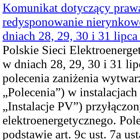
Komunikat dotyczący praw
redysponowanie nierynkowe 
dniach 28, 29, 30 i 31 lipca
Polskie Sieci Elektroenerge
w dniach 28, 29, 30 i 31 lip
polecenia zaniżenia wytwarz
„Polecenia”) w instalacjach
„Instalacje PV”) przyłączo
elektroenergetycznego. Pol
podstawie art. 9c ust. 7a us