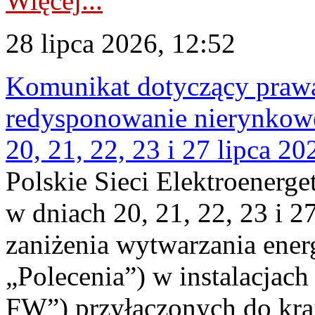
Więcej...
28 lipca 2026, 12:52
Komunikat dotyczący praw
redysponowanie nierynkowe
20, 21, 22, 23 i 27 lipca 202
Polskie Sieci Elektroenerge
w dniach 20, 21, 22, 23 i 2
zaniżenia wytwarzania energi
„Polecenia”) w instalacjach
FW”) przyłączonych do kr