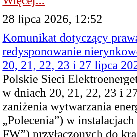
Więcej...
28 lipca 2026, 12:52
Komunikat dotyczący praw
redysponowanie nierynkowe
20, 21, 22, 23 i 27 lipca 202
Polskie Sieci Elektroenerge
w dniach 20, 21, 22, 23 i 2
zaniżenia wytwarzania energi
„Polecenia”) w instalacjach
FW”) przyłączonych do kr