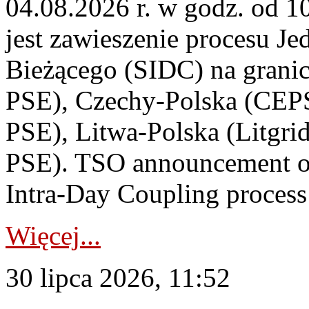
04.08.2026 r. w godz. od 
jest zawieszenie procesu J
Bieżącego (SIDC) na grani
PSE), Czechy-Polska (CEP
PSE), Litwa-Polska (Litgri
PSE). TSO announcement on
Intra-Day Coupling process
Więcej...
30 lipca 2026, 11:52