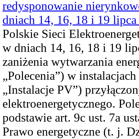
redysponowanie nierynkowe 
dniach 14, 16, 18 i 19 lipca
Polskie Sieci Elektroenerge
w dniach 14, 16, 18 i 19 li
zaniżenia wytwarzania energi
„Polecenia”) w instalacjach
„Instalacje PV”) przyłączo
elektroenergetycznego. Pol
podstawie art. 9c ust. 7a us
Prawo energetyczne (t. j. Dz