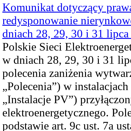
Komunikat dotyczący praw
redysponowanie nierynkowe 
dniach 28, 29, 30 i 31 lipca
Polskie Sieci Elektroenerge
w dniach 28, 29, 30 i 31 lip
polecenia zaniżenia wytwarz
„Polecenia”) w instalacjach
„Instalacje PV”) przyłączo
elektroenergetycznego. Pol
podstawie art. 9c ust. 7a us