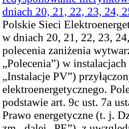
dniach 20, 21, 22, 23, 24, 2
Polskie Sieci Elektroenerge
w dniach 20, 21, 22, 23, 24,
polecenia zaniżenia wytwarz
„Polecenia”) w instalacjach
„Instalacje PV”) przyłączo
elektroenergetycznego. Pol
podstawie art. 9c ust. 7a us
Prawo energetyczne (t. j. Dz
zm., dalej „PE”), z uwzględ