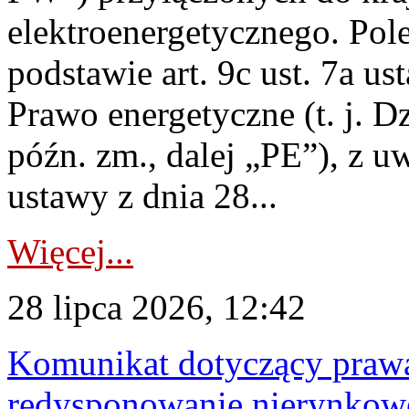
elektroenergetycznego. Pol
podstawie art. 9c ust. 7a us
Prawo energetyczne (t. j. D
późn. zm., dalej „PE”), z u
ustawy z dnia 28...
Więcej...
28 lipca 2026, 12:42
Komunikat dotyczący praw
redysponowanie nierynkowe 