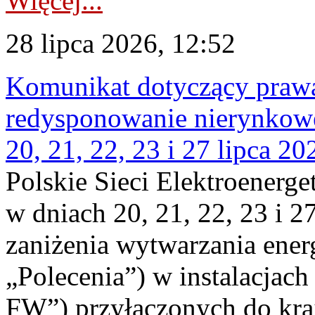
Więcej...
28 lipca 2026, 12:52
Komunikat dotyczący praw
redysponowanie nierynkowe
20, 21, 22, 23 i 27 lipca 202
Polskie Sieci Elektroenerge
w dniach 20, 21, 22, 23 i 2
zaniżenia wytwarzania energi
„Polecenia”) w instalacjach
FW”) przyłączonych do kr