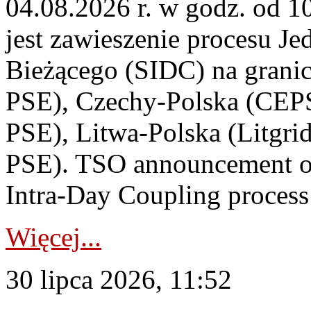
04.08.2026 r. w godz. od 
jest zawieszenie procesu J
Bieżącego (SIDC) na grani
PSE), Czechy-Polska (CEP
PSE), Litwa-Polska (Litgri
PSE). TSO announcement on
Intra-Day Coupling process
Więcej...
30 lipca 2026, 11:52