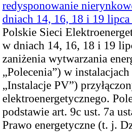
redysponowanie nierynkowe 
dniach 14, 16, 18 i 19 lipca
Polskie Sieci Elektroenerge
w dniach 14, 16, 18 i 19 li
zaniżenia wytwarzania energi
„Polecenia”) w instalacjach
„Instalacje PV”) przyłączo
elektroenergetycznego. Pol
podstawie art. 9c ust. 7a us
Prawo energetyczne (t. j. Dz