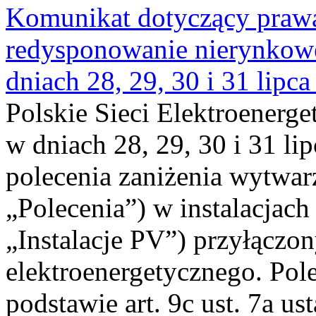
Komunikat dotyczący praw
redysponowanie nierynkowe 
dniach 28, 29, 30 i 31 lipca
Polskie Sieci Elektroenerge
w dniach 28, 29, 30 i 31 lip
polecenia zaniżenia wytwarz
„Polecenia”) w instalacjach
„Instalacje PV”) przyłączo
elektroenergetycznego. Pol
podstawie art. 9c ust. 7a us