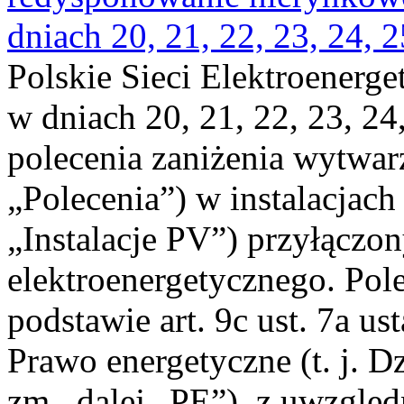
dniach 20, 21, 22, 23, 24, 2
Polskie Sieci Elektroenerge
w dniach 20, 21, 22, 23, 24,
polecenia zaniżenia wytwarz
„Polecenia”) w instalacjach
„Instalacje PV”) przyłączo
elektroenergetycznego. Pol
podstawie art. 9c ust. 7a us
Prawo energetyczne (t. j. Dz
zm., dalej „PE”), z uwzględ