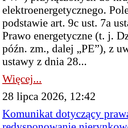
elektroenergetycznego. Pol
podstawie art. 9c ust. 7a us
Prawo energetyczne (t. j. D
późn. zm., dalej „PE”), z u
ustawy z dnia 28...
Więcej...
28 lipca 2026, 12:42
Komunikat dotyczący praw
redysponowanie nierynkowe 