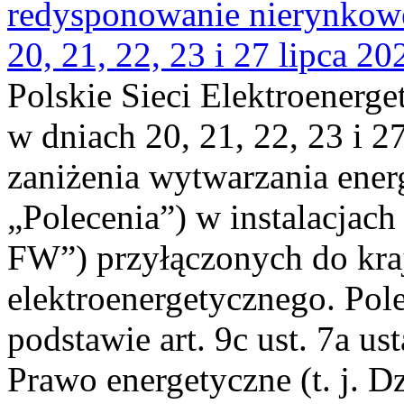
redysponowanie nierynkowe
20, 21, 22, 23 i 27 lipca 202
Polskie Sieci Elektroenerge
w dniach 20, 21, 22, 23 i 2
zaniżenia wytwarzania energi
„Polecenia”) w instalacjach
FW”) przyłączonych do kr
elektroenergetycznego. Pol
podstawie art. 9c ust. 7a us
Prawo energetyczne (t. j. D