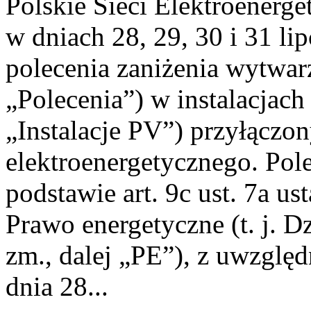
Polskie Sieci Elektroenerge
w dniach 28, 29, 30 i 31 lip
polecenia zaniżenia wytwarz
„Polecenia”) w instalacjach
„Instalacje PV”) przyłączo
elektroenergetycznego. Pol
podstawie art. 9c ust. 7a us
Prawo energetyczne (t. j. Dz
zm., dalej „PE”), z uwzględ
dnia 28...