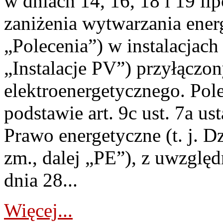
w dniach 14, 16, 18 i 19 li
zaniżenia wytwarzania energi
„Polecenia”) w instalacjach
„Instalacje PV”) przyłączo
elektroenergetycznego. Pol
podstawie art. 9c ust. 7a us
Prawo energetyczne (t. j. Dz
zm., dalej „PE”), z uwzględ
dnia 28...
Więcej...