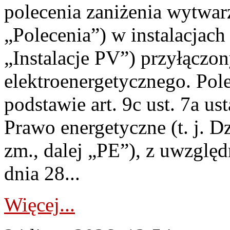
polecenia zaniżenia wytwarz
„Polecenia”) w instalacjach
„Instalacje PV”) przyłączo
elektroenergetycznego. Pol
podstawie art. 9c ust. 7a us
Prawo energetyczne (t. j. Dz
zm., dalej „PE”), z uwzględ
dnia 28...
Więcej...