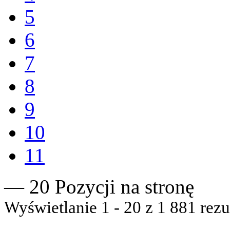
5
6
7
8
9
10
11
— 20 Pozycji na stronę
Wyświetlanie 1 - 20 z 1 881 rezu