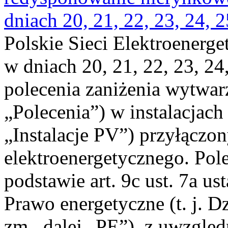
dniach 20, 21, 22, 23, 24, 2
Polskie Sieci Elektroenerge
w dniach 20, 21, 22, 23, 24,
polecenia zaniżenia wytwarz
„Polecenia”) w instalacjach
„Instalacje PV”) przyłączo
elektroenergetycznego. Pol
podstawie art. 9c ust. 7a us
Prawo energetyczne (t. j. Dz
zm., dalej „PE”), z uwzględ