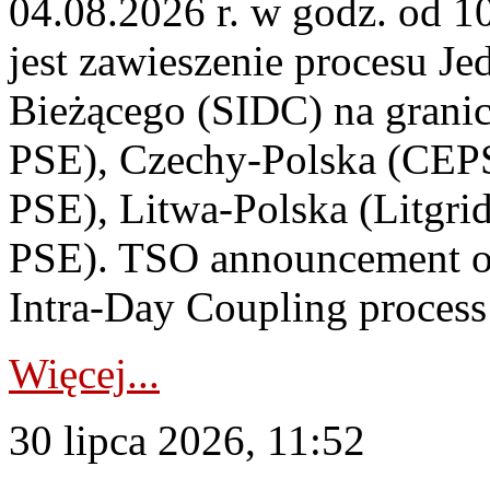
04.08.2026 r. w godz. od 
jest zawieszenie procesu J
Bieżącego (SIDC) na grani
PSE), Czechy-Polska (CEP
PSE), Litwa-Polska (Litgri
PSE). TSO announcement on
Intra-Day Coupling process
Więcej...
30 lipca 2026, 11:52