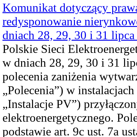
Komunikat dotyczący praw
redysponowanie nierynkowe 
dniach 28, 29, 30 i 31 lipca
Polskie Sieci Elektroenerge
w dniach 28, 29, 30 i 31 lip
polecenia zaniżenia wytwarz
„Polecenia”) w instalacjach
„Instalacje PV”) przyłączo
elektroenergetycznego. Pol
podstawie art. 9c ust. 7a us