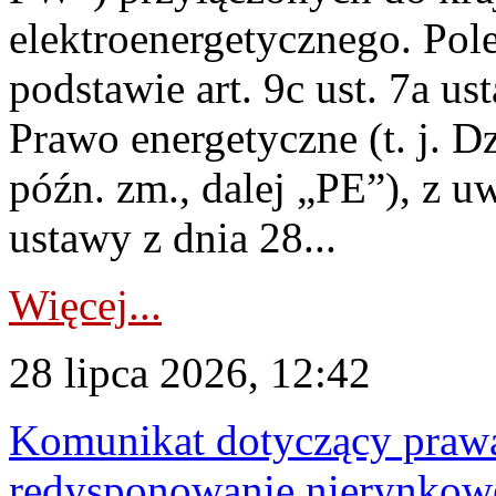
elektroenergetycznego. Pol
podstawie art. 9c ust. 7a us
Prawo energetyczne (t. j. D
późn. zm., dalej „PE”), z u
ustawy z dnia 28...
Więcej...
28 lipca 2026, 12:42
Komunikat dotyczący praw
redysponowanie nierynkowe 