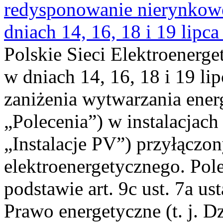
redysponowanie nierynkowe 
dniach 14, 16, 18 i 19 lipca
Polskie Sieci Elektroenerge
w dniach 14, 16, 18 i 19 li
zaniżenia wytwarzania energi
„Polecenia”) w instalacjach
„Instalacje PV”) przyłączo
elektroenergetycznego. Pol
podstawie art. 9c ust. 7a us
Prawo energetyczne (t. j. Dz