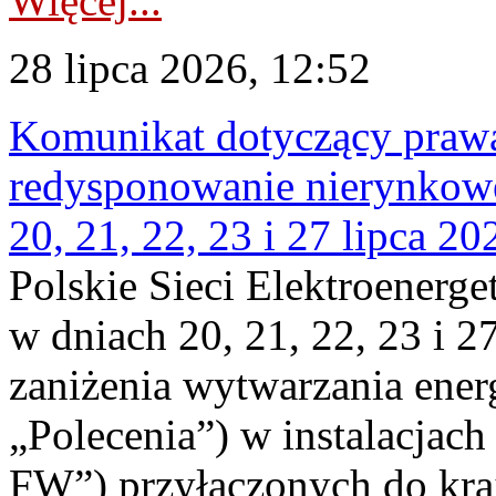
Więcej...
28 lipca 2026, 12:52
Komunikat dotyczący praw
redysponowanie nierynkowe
20, 21, 22, 23 i 27 lipca 202
Polskie Sieci Elektroenerge
w dniach 20, 21, 22, 23 i 2
zaniżenia wytwarzania energi
„Polecenia”) w instalacjach
FW”) przyłączonych do kr