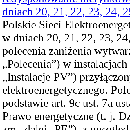
dniach 20, 21, 22, 23, 24, 2
Polskie Sieci Elektroenerge
w dniach 20, 21, 22, 23, 24,
polecenia zaniżenia wytwarz
„Polecenia”) w instalacjach
„Instalacje PV”) przyłączo
elektroenergetycznego. Pol
podstawie art. 9c ust. 7a us
Prawo energetyczne (t. j. Dz
zm., dalej „PE”), z uwzględ