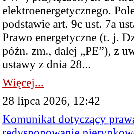
elektroenergetycznego. Pol
podstawie art. 9c ust. 7a us
Prawo energetyczne (t. j. D
późn. zm., dalej „PE”), z u
ustawy z dnia 28...
Więcej...
28 lipca 2026, 12:42
Komunikat dotyczący praw
redysponowanie nierynkowe 