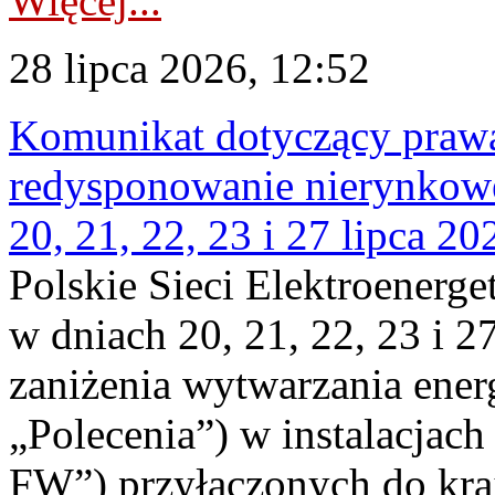
Więcej...
28 lipca 2026, 12:52
Komunikat dotyczący praw
redysponowanie nierynkowe
20, 21, 22, 23 i 27 lipca 202
Polskie Sieci Elektroenerge
w dniach 20, 21, 22, 23 i 2
zaniżenia wytwarzania energi
„Polecenia”) w instalacjach
FW”) przyłączonych do kr