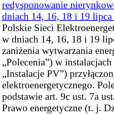
redysponowanie nierynkowe 
dniach 14, 16, 18 i 19 lipca
Polskie Sieci Elektroenerge
w dniach 14, 16, 18 i 19 li
zaniżenia wytwarzania energi
„Polecenia”) w instalacjach
„Instalacje PV”) przyłączo
elektroenergetycznego. Pol
podstawie art. 9c ust. 7a us
Prawo energetyczne (t. j. Dz