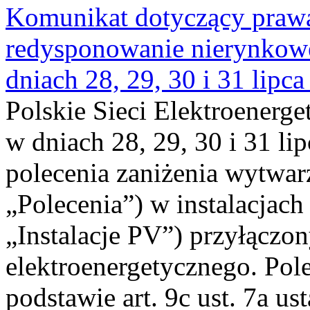
Komunikat dotyczący praw
redysponowanie nierynkowe 
dniach 28, 29, 30 i 31 lipca
Polskie Sieci Elektroenerge
w dniach 28, 29, 30 i 31 lip
polecenia zaniżenia wytwarz
„Polecenia”) w instalacjach
„Instalacje PV”) przyłączo
elektroenergetycznego. Pol
podstawie art. 9c ust. 7a us