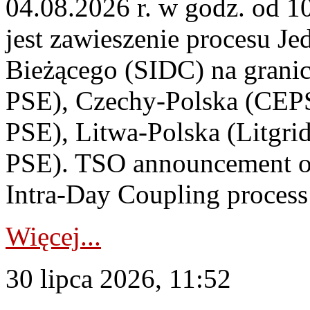
04.08.2026 r. w godz. od 
jest zawieszenie procesu J
Bieżącego (SIDC) na grani
PSE), Czechy-Polska (CEP
PSE), Litwa-Polska (Litgri
PSE). TSO announcement on
Intra-Day Coupling process
Więcej...
30 lipca 2026, 11:52