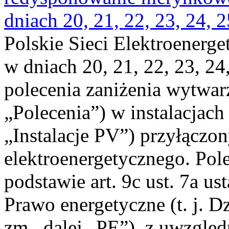
dniach 20, 21, 22, 23, 24, 2
Polskie Sieci Elektroenerge
w dniach 20, 21, 22, 23, 24,
polecenia zaniżenia wytwarz
„Polecenia”) w instalacjach
„Instalacje PV”) przyłączo
elektroenergetycznego. Pol
podstawie art. 9c ust. 7a us
Prawo energetyczne (t. j. Dz
zm., dalej „PE”), z uwzględ