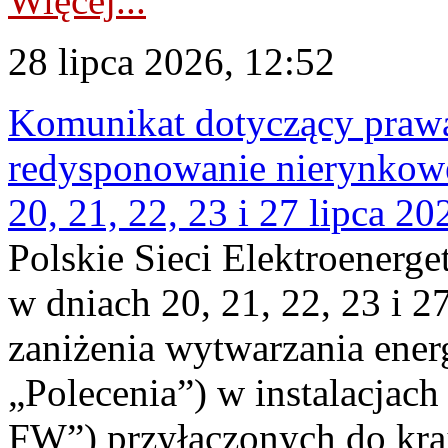
Więcej...
28 lipca 2026, 12:52
Komunikat dotyczący praw
redysponowanie nierynkowe
20, 21, 22, 23 i 27 lipca 202
Polskie Sieci Elektroenerge
w dniach 20, 21, 22, 23 i 2
zaniżenia wytwarzania energi
„Polecenia”) w instalacjach
FW”) przyłączonych do kr