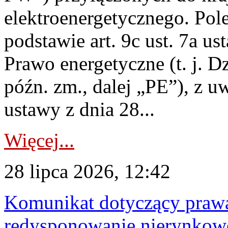
elektroenergetycznego. Pol
podstawie art. 9c ust. 7a us
Prawo energetyczne (t. j. D
późn. zm., dalej „PE”), z u
ustawy z dnia 28...
Więcej...
28 lipca 2026, 12:42
Komunikat dotyczący praw
redysponowanie nierynkowe 