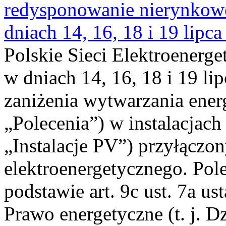
redysponowanie nierynkowe 
dniach 14, 16, 18 i 19 lipca
Polskie Sieci Elektroenerge
w dniach 14, 16, 18 i 19 li
zaniżenia wytwarzania energi
„Polecenia”) w instalacjach
„Instalacje PV”) przyłączo
elektroenergetycznego. Pol
podstawie art. 9c ust. 7a us
Prawo energetyczne (t. j. Dz