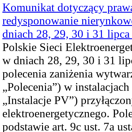
Komunikat dotyczący praw
redysponowanie nierynkowe 
dniach 28, 29, 30 i 31 lipca
Polskie Sieci Elektroenerge
w dniach 28, 29, 30 i 31 lip
polecenia zaniżenia wytwarz
„Polecenia”) w instalacjach
„Instalacje PV”) przyłączo
elektroenergetycznego. Pol
podstawie art. 9c ust. 7a us