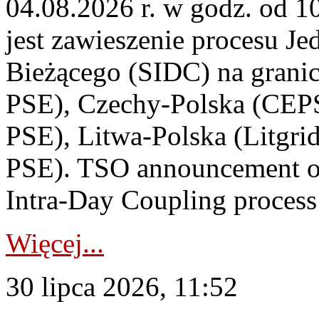
04.08.2026 r. w godz. od 
jest zawieszenie procesu J
Bieżącego (SIDC) na grani
PSE), Czechy-Polska (CEP
PSE), Litwa-Polska (Litgri
PSE). TSO announcement on
Intra-Day Coupling process
Więcej...
30 lipca 2026, 11:52