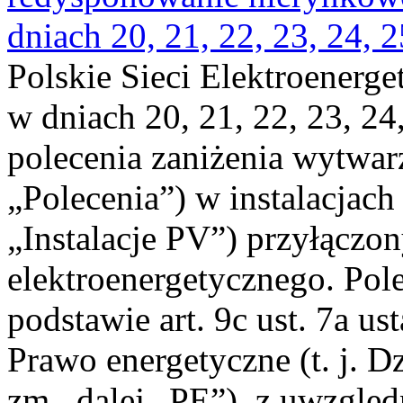
dniach 20, 21, 22, 23, 24, 2
Polskie Sieci Elektroenerge
w dniach 20, 21, 22, 23, 24,
polecenia zaniżenia wytwarz
„Polecenia”) w instalacjach
„Instalacje PV”) przyłączo
elektroenergetycznego. Pol
podstawie art. 9c ust. 7a us
Prawo energetyczne (t. j. Dz
zm., dalej „PE”), z uwzględ