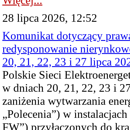
Więcej...
28 lipca 2026, 12:52
Komunikat dotyczący praw
redysponowanie nierynkowe
20, 21, 22, 23 i 27 lipca 202
Polskie Sieci Elektroenerge
w dniach 20, 21, 22, 23 i 2
zaniżenia wytwarzania energi
„Polecenia”) w instalacjach
FW”) przyłączonych do kr