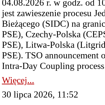
04.08.2026 r. w godz. od 
jest zawieszenie procesu J
Bieżącego (SIDC) na grani
PSE), Czechy-Polska (CEP
PSE), Litwa-Polska (Litgri
PSE). TSO announcement on
Intra-Day Coupling process
Więcej...
30 lipca 2026, 11:52