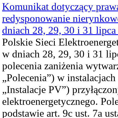
Komunikat dotyczący praw
redysponowanie nierynkowe 
dniach 28, 29, 30 i 31 lipca
Polskie Sieci Elektroenerge
w dniach 28, 29, 30 i 31 lip
polecenia zaniżenia wytwarz
„Polecenia”) w instalacjach
„Instalacje PV”) przyłączo
elektroenergetycznego. Pol
podstawie art. 9c ust. 7a us