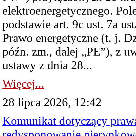
elektroenergetycznego. Pol
podstawie art. 9c ust. 7a us
Prawo energetyczne (t. j. D
późn. zm., dalej „PE”), z u
ustawy z dnia 28...
Więcej...
28 lipca 2026, 12:42
Komunikat dotyczący praw
redysponowanie nierynkowe 