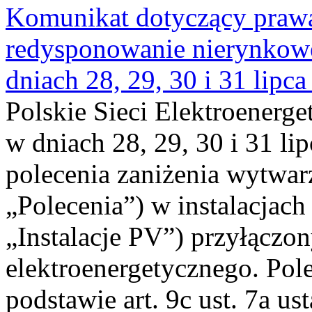
Komunikat dotyczący praw
redysponowanie nierynkowe 
dniach 28, 29, 30 i 31 lipca
Polskie Sieci Elektroenerge
w dniach 28, 29, 30 i 31 lip
polecenia zaniżenia wytwarz
„Polecenia”) w instalacjach
„Instalacje PV”) przyłączo
elektroenergetycznego. Pol
podstawie art. 9c ust. 7a us