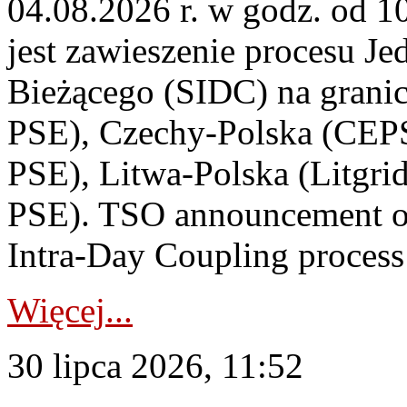
04.08.2026 r. w godz. od 
jest zawieszenie procesu J
Bieżącego (SIDC) na grani
PSE), Czechy-Polska (CEP
PSE), Litwa-Polska (Litgri
PSE). TSO announcement on
Intra-Day Coupling process
Więcej...
30 lipca 2026, 11:52