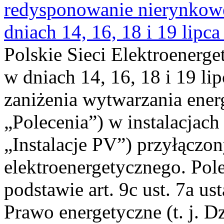
redysponowanie nierynkowe 
dniach 14, 16, 18 i 19 lipca
Polskie Sieci Elektroenerge
w dniach 14, 16, 18 i 19 li
zaniżenia wytwarzania energi
„Polecenia”) w instalacjach
„Instalacje PV”) przyłączo
elektroenergetycznego. Pol
podstawie art. 9c ust. 7a us
Prawo energetyczne (t. j. Dz