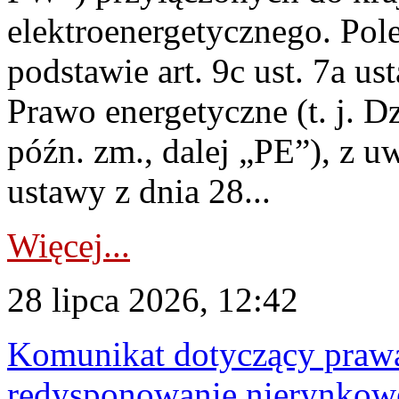
elektroenergetycznego. Pol
podstawie art. 9c ust. 7a us
Prawo energetyczne (t. j. D
późn. zm., dalej „PE”), z u
ustawy z dnia 28...
Więcej...
28 lipca 2026, 12:42
Komunikat dotyczący praw
redysponowanie nierynkowe 