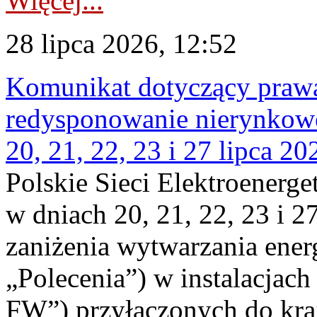
Więcej...
28 lipca 2026, 12:52
Komunikat dotyczący praw
redysponowanie nierynkowe
20, 21, 22, 23 i 27 lipca 202
Polskie Sieci Elektroenerge
w dniach 20, 21, 22, 23 i 2
zaniżenia wytwarzania energi
„Polecenia”) w instalacjach
FW”) przyłączonych do kr