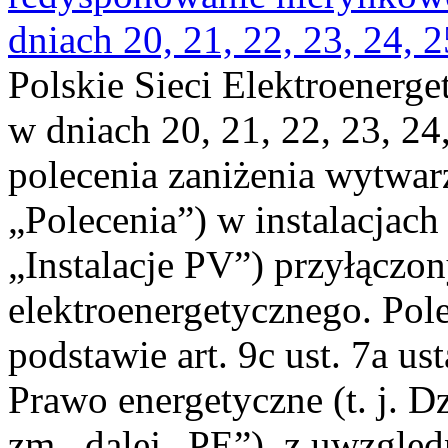
dniach 20, 21, 22, 23, 24, 2
Polskie Sieci Elektroenerge
w dniach 20, 21, 22, 23, 24,
polecenia zaniżenia wytwarz
„Polecenia”) w instalacjach
„Instalacje PV”) przyłączo
elektroenergetycznego. Pol
podstawie art. 9c ust. 7a us
Prawo energetyczne (t. j. Dz
zm., dalej „PE”), z uwzględ