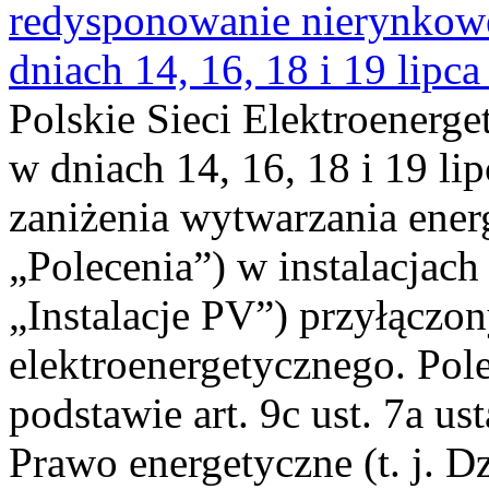
redysponowanie nierynkowe 
dniach 14, 16, 18 i 19 lipca
Polskie Sieci Elektroenerge
w dniach 14, 16, 18 i 19 li
zaniżenia wytwarzania energi
„Polecenia”) w instalacjach
„Instalacje PV”) przyłączo
elektroenergetycznego. Pol
podstawie art. 9c ust. 7a us
Prawo energetyczne (t. j. Dz