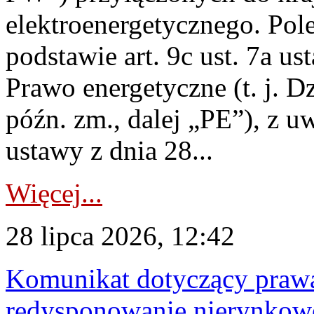
elektroenergetycznego. Pol
podstawie art. 9c ust. 7a us
Prawo energetyczne (t. j. D
późn. zm., dalej „PE”), z u
ustawy z dnia 28...
Więcej...
28 lipca 2026, 12:42
Komunikat dotyczący praw
redysponowanie nierynkowe 