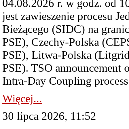
04.08.2026 r. w godz. od 
jest zawieszenie procesu J
Bieżącego (SIDC) na grani
PSE), Czechy-Polska (CEP
PSE), Litwa-Polska (Litgri
PSE). TSO announcement on
Intra-Day Coupling process
Więcej...
30 lipca 2026, 11:52