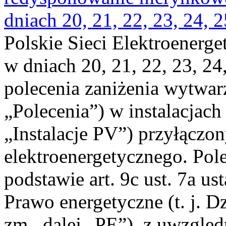
dniach 20, 21, 22, 23, 24, 2
Polskie Sieci Elektroenerge
w dniach 20, 21, 22, 23, 24,
polecenia zaniżenia wytwarz
„Polecenia”) w instalacjach
„Instalacje PV”) przyłączo
elektroenergetycznego. Pol
podstawie art. 9c ust. 7a us
Prawo energetyczne (t. j. Dz
zm., dalej „PE”), z uwzględ