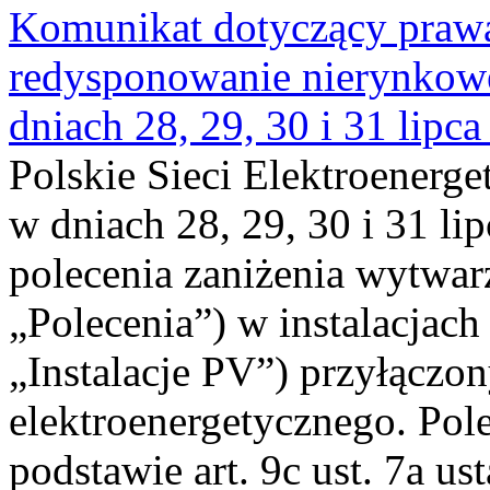
Komunikat dotyczący praw
redysponowanie nierynkowe 
dniach 28, 29, 30 i 31 lipca
Polskie Sieci Elektroenerge
w dniach 28, 29, 30 i 31 lip
polecenia zaniżenia wytwarz
„Polecenia”) w instalacjach
„Instalacje PV”) przyłączo
elektroenergetycznego. Pol
podstawie art. 9c ust. 7a us