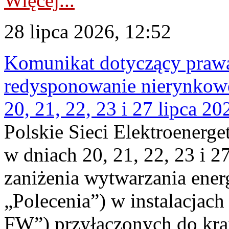
Więcej...
28 lipca 2026, 12:52
Komunikat dotyczący praw
redysponowanie nierynkowe
20, 21, 22, 23 i 27 lipca 202
Polskie Sieci Elektroenerge
w dniach 20, 21, 22, 23 i 2
zaniżenia wytwarzania energi
„Polecenia”) w instalacjach
FW”) przyłączonych do kr