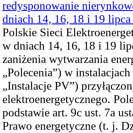
redysponowanie nierynkowe 
dniach 14, 16, 18 i 19 lipca
Polskie Sieci Elektroenerge
w dniach 14, 16, 18 i 19 li
zaniżenia wytwarzania energi
„Polecenia”) w instalacjach
„Instalacje PV”) przyłączo
elektroenergetycznego. Pol
podstawie art. 9c ust. 7a us
Prawo energetyczne (t. j. Dz