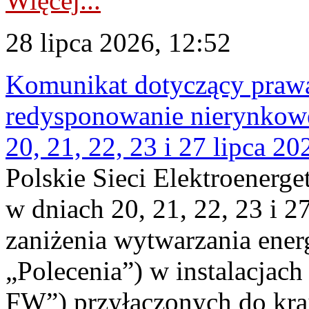
Więcej...
28 lipca 2026, 12:52
Komunikat dotyczący praw
redysponowanie nierynkowe
20, 21, 22, 23 i 27 lipca 202
Polskie Sieci Elektroenerge
w dniach 20, 21, 22, 23 i 2
zaniżenia wytwarzania energi
„Polecenia”) w instalacjach
FW”) przyłączonych do kr