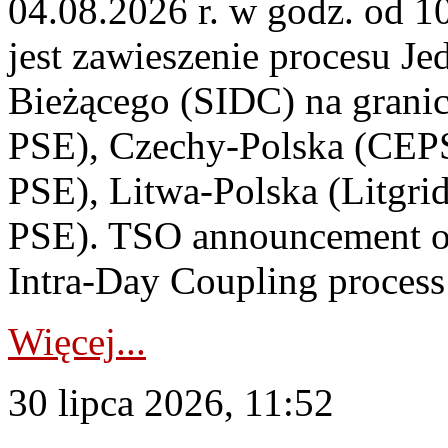
04.08.2026 r. w godz. od 
jest zawieszenie procesu J
Bieżącego (SIDC) na grani
PSE), Czechy-Polska (CEP
PSE), Litwa-Polska (Litgri
PSE). TSO announcement on
Intra-Day Coupling process
Więcej...
30 lipca 2026, 11:52