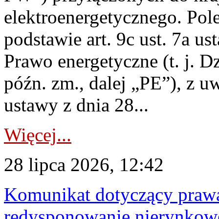
elektroenergetycznego. Pol
podstawie art. 9c ust. 7a us
Prawo energetyczne (t. j. D
późn. zm., dalej „PE”), z u
ustawy z dnia 28...
Więcej...
28 lipca 2026, 12:42
Komunikat dotyczący praw
redysponowanie nierynkowe 