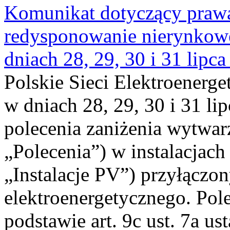
Komunikat dotyczący praw
redysponowanie nierynkowe 
dniach 28, 29, 30 i 31 lipca
Polskie Sieci Elektroenerge
w dniach 28, 29, 30 i 31 lip
polecenia zaniżenia wytwarz
„Polecenia”) w instalacjach
„Instalacje PV”) przyłączo
elektroenergetycznego. Pol
podstawie art. 9c ust. 7a us