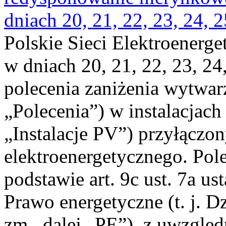
dniach 20, 21, 22, 23, 24, 2
Polskie Sieci Elektroenerge
w dniach 20, 21, 22, 23, 24,
polecenia zaniżenia wytwarz
„Polecenia”) w instalacjach
„Instalacje PV”) przyłączo
elektroenergetycznego. Pol
podstawie art. 9c ust. 7a us
Prawo energetyczne (t. j. Dz
zm., dalej „PE”), z uwzględ