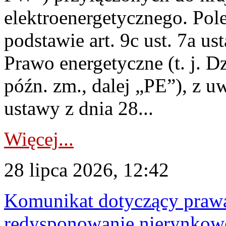
elektroenergetycznego. Pol
podstawie art. 9c ust. 7a us
Prawo energetyczne (t. j. D
późn. zm., dalej „PE”), z u
ustawy z dnia 28...
Więcej...
28 lipca 2026, 12:42
Komunikat dotyczący praw
redysponowanie nierynkowe 