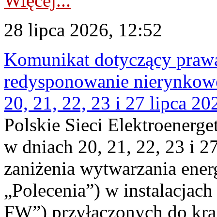
Więcej...
28 lipca 2026, 12:52
Komunikat dotyczący praw
redysponowanie nierynkowe
20, 21, 22, 23 i 27 lipca 202
Polskie Sieci Elektroenerge
w dniach 20, 21, 22, 23 i 2
zaniżenia wytwarzania energi
„Polecenia”) w instalacjach
FW”) przyłączonych do kr