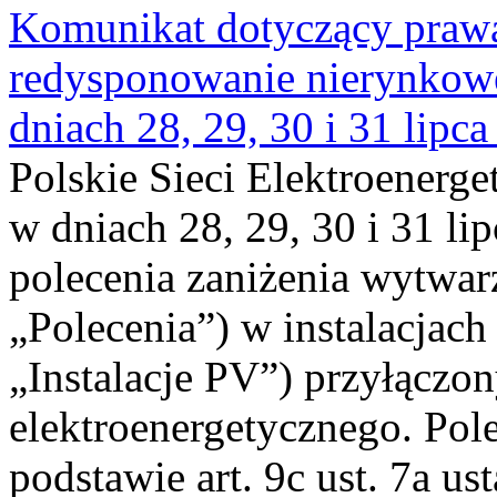
Komunikat dotyczący praw
redysponowanie nierynkowe 
dniach 28, 29, 30 i 31 lipca
Polskie Sieci Elektroenerge
w dniach 28, 29, 30 i 31 lip
polecenia zaniżenia wytwarz
„Polecenia”) w instalacjach
„Instalacje PV”) przyłączo
elektroenergetycznego. Pol
podstawie art. 9c ust. 7a us