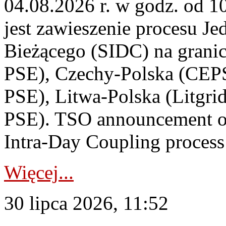
04.08.2026 r. w godz. od 
jest zawieszenie procesu J
Bieżącego (SIDC) na grani
PSE), Czechy-Polska (CEP
PSE), Litwa-Polska (Litgri
PSE). TSO announcement on
Intra-Day Coupling process
Więcej...
30 lipca 2026, 11:52