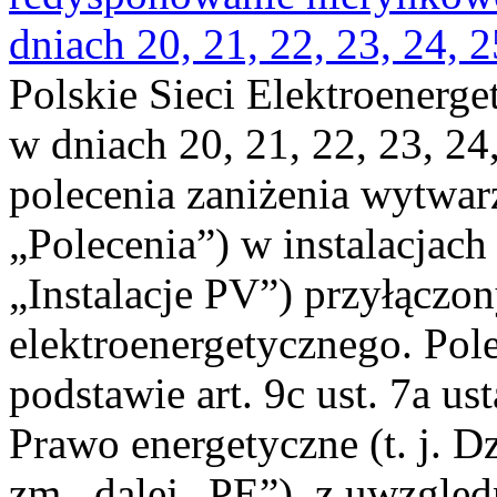
dniach 20, 21, 22, 23, 24, 2
Polskie Sieci Elektroenerge
w dniach 20, 21, 22, 23, 24,
polecenia zaniżenia wytwarz
„Polecenia”) w instalacjach
„Instalacje PV”) przyłączo
elektroenergetycznego. Pol
podstawie art. 9c ust. 7a us
Prawo energetyczne (t. j. Dz
zm., dalej „PE”), z uwzględ