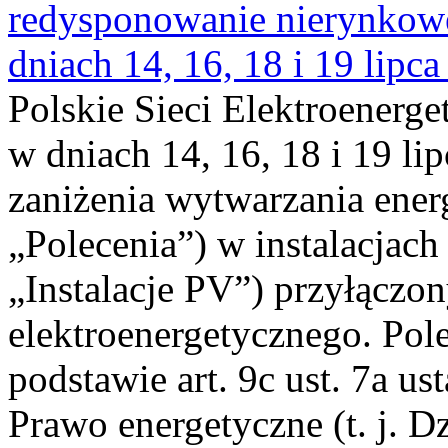
redysponowanie nierynkowe 
dniach 14, 16, 18 i 19 lipca
Polskie Sieci Elektroenerge
w dniach 14, 16, 18 i 19 li
zaniżenia wytwarzania energi
„Polecenia”) w instalacjach
„Instalacje PV”) przyłączo
elektroenergetycznego. Pol
podstawie art. 9c ust. 7a us
Prawo energetyczne (t. j. Dz