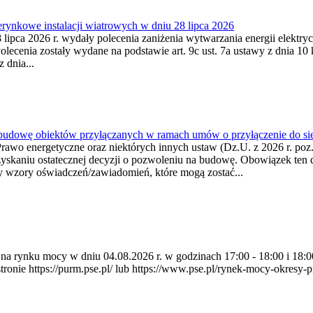
ynkowe instalacji wiatrowych w dniu 28 lipca 2026
lipca 2026 r. wydały polecenia zaniżenia wytwarzania energii elektrycz
cenia zostały wydane na podstawie art. 9c ust. 7a ustawy z dnia 10 k
 dnia...
 budowę obiektów przyłączanych w ramach umów o przyłączenie do sie
Prawo energetyczne oraz niektórych innych ustaw (Dz.U. z 2026 r. po
uzyskaniu ostatecznej decyzji o pozwoleniu na budowę. Obowiązek ten 
y wzory oświadczeń/zawiadomień, które mogą zostać...
ia na rynku mocy w dniu 04.08.2026 r. w godzinach 17:00 - 18:00 i 1
e https://purm.pse.pl/ lub https://www.pse.pl/rynek-mocy-okresy-prz