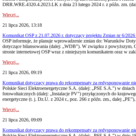
DRR.WRE.4320.4.2023.LK z dnia 23 lutego 2024 r. z późn. zm. (dale
Więcej...
21 lipca 2026, 13:18
Komunikat OSP z 21.07.2026 r. dotyczący projektu Zmian nr 6/20
OSP informuje, że planuje wprowadzenie zmian do: Warunków Dotycz
dotyczące bilansowania (dalej: „WDB”). W związku z powyższym, 
stronie internetowej OSP wraz z niniejszym komunikatem oraz w zak
Więcej...
21 lipca 2026, 09:19
Komunikat dotyczący prawa do rekompensaty za redysponowanie nieryn
Polskie Sieci Elektroenergetyczne S.A. (dalej: „PSE S.A.”) w dniach 1
fotowoltaicznych (dalej: „Instalacje PV”) przyłączonych do krajoweg
energetyczne (t. j. Dz.U. z 2024 r., poz. 266 z późn. zm., dalej „PE”),
Więcej...
21 lipca 2026, 09:09
Komunikat dotyczący prawa do rekompensaty za redysponowanie nier
Polskie Sieci Elektroenergetyczne S.A. (dalej: „PSE S.A.”) w dniu 18 