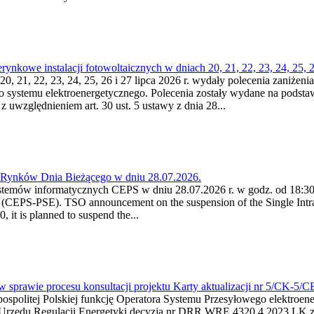
kowe instalacji fotowoltaicznych w dniach 20, 21, 22, 23, 24, 25, 26
0, 21, 22, 23, 24, 25, 26 i 27 lipca 2026 r. wydały polecenia zaniżenia
o systemu elektroenergetycznego. Polecenia zostały wydane na podstawi
 z uwzględnieniem art. 30 ust. 5 ustawy z dnia 28...
a Rynków Dnia Bieżącego w dniu 28.07.2026.
stemów informatycznych CEPS w dniu 28.07.2026 r. w godz. od 18:30 
(CEPS-PSE). TSO announcement on the suspension of the Single Intra
it is planned to suspend the...
w sprawie procesu konsultacji projektu Karty aktualizacji nr 5/CK-5/
ypospolitej Polskiej funkcję Operatora Systemu Przesyłowego elektroe
a Urzędu Regulacji Energetyki decyzją nr DRR.WRE.4320.4.2023.LK z d