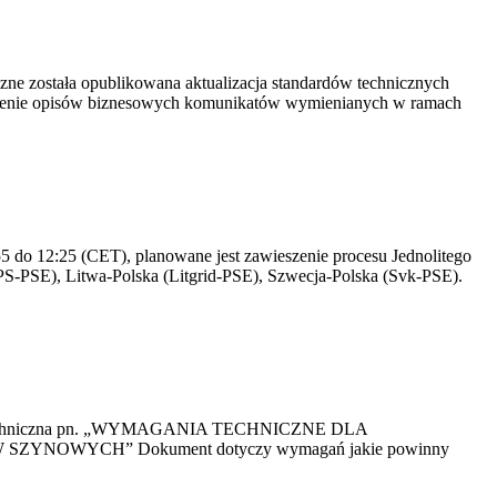
yczne została opublikowana aktualizacja standardów technicznych
owienie opisów biznesowych komunikatów wymienianych w ramach
 do 12:25 (CET), planowane jest zawieszenie procesu Jednolitego
S-PSE), Litwa-Polska (Litgrid-PSE), Szwecja-Polska (Svk-PSE).
kacja Techniczna pn. „WYMAGANIA TECHNICZNE DLA
OWYCH” Dokument dotyczy wymagań jakie powinny