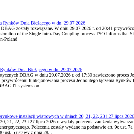
ia Rynków Dnia Bieżącego w dn. 29.07.2026
h DBAG zostały rozwiązane. W dniu 29.07.2026 r. od 20:41 przywróco
ration of the Single Intra-Day Coupling process TSO informs that Si
en-Poland.
a Rynków Dnia Bieżącego w dn. 29.07.2026
atycznych DBAG w dniu 29.07.2026 r. od 17:30 zawieszono proces Je
przywróceniu funkcjonowania procesu Jednolitego łączenia Rynków D
 DBAG IT systems on...
nkowe instalacji wiatrowych w dniach 20, 21, 22, 23 i 27 lipca 2026 
20, 21, 22, 23 i 27 lipca 2026 r. wydały polecenia zaniżenia wytwarzani
nergetycznego. Polecenia zostały wydane na podstawie art. 9c ust. 7a 
0 ust. 5 ustawy z dnia 28...