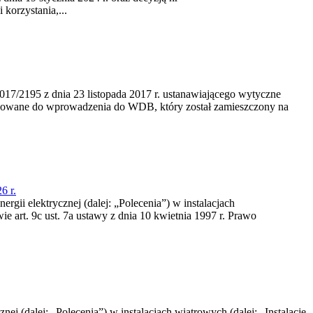
korzystania,...
/2195 z dnia 23‍ listopada 2017 r. ustanawiającego wytyczne
nowane do wprowadzenia do WDB, który został zamieszczony na
6 r.
rgii elektrycznej (dalej: „Polecenia”) w instalacjach
e art. 9c ust. 7a ustawy z dnia 10 kwietnia 1997 r. Prawo
nej (dalej: „Polecenia”) w instalacjach wiatrowych (dalej: „Instalacje