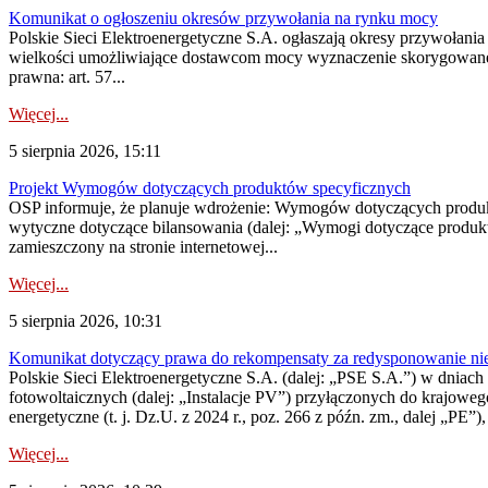
Komunikat o ogłoszeniu okresów przywołania na rynku mocy
Polskie Sieci Elektroenergetyczne S.A. ogłaszają okresy przywołania
wielkości umożliwiające dostawcom mocy wyznaczenie skorygowanego
prawna: art. 57...
Więcej...
5 sierpnia 2026, 15:11
Projekt Wymogów dotyczących produktów specyficznych
OSP informuje, że planuje wdrożenie: Wymogów dotyczących produktów
wytyczne dotyczące bilansowania (dalej: „Wymogi dotyczące produ
zamieszczony na stronie internetowej...
Więcej...
5 sierpnia 2026, 10:31
Komunikat dotyczący prawa do rekompensaty za redysponowanie nieryn
Polskie Sieci Elektroenergetyczne S.A. (dalej: „PSE S.A.”) w dniach 2
fotowoltaicznych (dalej: „Instalacje PV”) przyłączonych do krajoweg
energetyczne (t. j. Dz.U. z 2024 r., poz. 266 z późn. zm., dalej „PE”),
Więcej...