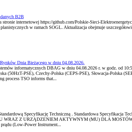
y danych B2B
 stronie internetowej https://github.com/Polskie-Sieci-Elektroenerget
ch planistycznych w ramach SOGL. Aktualizacja obejmuje uszczegół
a Rynków Dnia Bieżącego w dniu 04.08.2026.
stemów informatycznych DBAG w dniu 04.08.2026 r. w godz. od 10:55
lska (50HzT-PSE), Czechy-Polska (CEPS-PSE), Słowacja-Polska (SEP
g process TSO informs that...
ową Standardową Specyfikację Techniczną . Standardowa Specyfi
 WRAZ Z URZĄDZENIEM AKTYWNYM (MU) DLA MOSTÓW SZYN
u prądu (Low-Power Instrument...