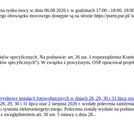
 na rynku mocy w dniu 06.08.2026 r. w godzinach 17:00 - 18:00, 18:00 
 obowiązku mocowego dostępne są na stronie https://purm.pse.pl/ lu
 specyficznych. Na podstawie: art. 26 ust. 1 rozporządzenia Komisji
któw specyficznych”). W związku z powyższym, OSP opracował proje
kowe instalacji fotowoltaicznych w dniach 28, 29, 30 i 31 lipca ora
8, 29, 30 i 31 lipca oraz 2 sierpnia 2026 r. wydały polecenia zaniżenia
o systemu elektroenergetycznego. Polecenia zostały wydane na podstawi
 z uwzględnieniem art. 30 ust. 5 ustawy z dnia 28...