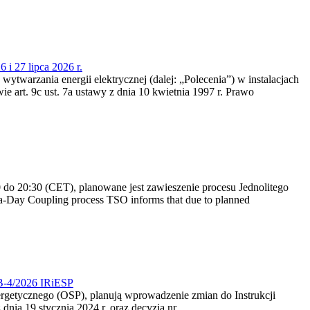
 i 27 lipca 2026 r.
 wytwarzania energii elektrycznej (dalej: „Polecenia”) w instalacjach
e art. 9c ust. 7a ustawy z dnia 10 kwietnia 1997 r. Prawo
do 20:30 (CET), planowane jest zawieszenie procesu Jednolitego
-Day Coupling process TSO informs that due to planned
CB-4/2026 IRiESP
nergetycznego (OSP), planują wprowadzenie zmian do Instrukcji
nia 19 stycznia 2024 r. oraz decyzją nr