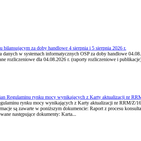
 bilansującym za doby handlowe 4 sierpnia i 5 sierpnia 2026 r.
a danych w systemach informatycznych OSP za doby handlowe 04.08.202
 rozliczeniowe dla 04.08.2026 r. (raporty rozliczeniowe i publikacje)
mian Regulaminu rynku mocy wynikających z Karty aktualizacji nr RR
minu rynku mocy wynikających z Karty aktualizacji nr RRM/Z/
je są zawarte w poniższym dokumencie: Raport z procesu konsultacj
wane następujące dokumenty: Karta...