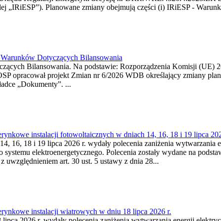
j „IRiESP”). Planowane zmiany obejmują części (i) IRiESP - Warunki 
26 Warunków Dotyczących Bilansowania
ących Bilansowania. Na podstawie: Rozporządzenia Komisji (UE) 2017
OSP opracował projekt Zmian nr 6/2026 WDB określający zmiany pla
ładce „Dokumenty”. ...
kowe instalacji fotowoltaicznych w dniach 14, 16, 18 i 19 lipca 202
4, 16, 18 i 19 lipca 2026 r. wydały polecenia zaniżenia wytwarzania ene
o systemu elektroenergetycznego. Polecenia zostały wydane na podstawi
 z uwzględnieniem art. 30 ust. 5 ustawy z dnia 28...
ynkowe instalacji wiatrowych w dniu 18 lipca 2026 r.
lipca 2026 r. wydały polecenia zaniżenia wytwarzania energii elektrycz