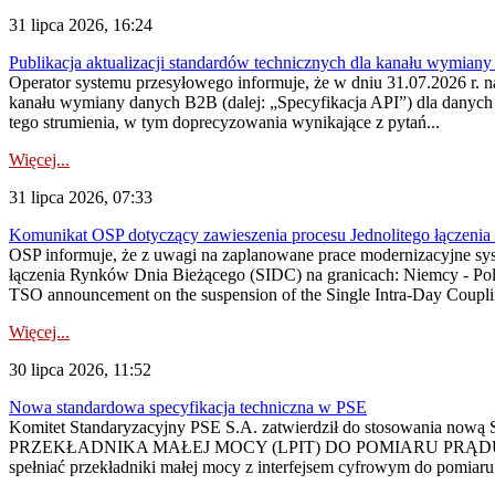
31 lipca 2026, 16:24
Publikacja aktualizacji standardów technicznych dla kanału wymian
Operator systemu przesyłowego informuje, że w dniu 31.07.2026 r. na
kanału wymiany danych B2B (dalej: „Specyfikacja API”) dla dany
tego strumienia, w tym doprecyzowania wynikające z pytań...
Więcej...
31 lipca 2026, 07:33
Komunikat OSP dotyczący zawieszenia procesu Jednolitego łączeni
OSP informuje, że z uwagi na zaplanowane prace modernizacyjne sy
łączenia Rynków Dnia Bieżącego (SIDC) na granicach: Niemcy - Po
TSO announcement on the suspension of the Single Intra-Day Couplin
Więcej...
30 lipca 2026, 11:52
Nowa standardowa specyfikacja techniczna w PSE
Komitet Standaryzacyjny PSE S.A. zatwierdził do stosowania n
PRZEKŁADNIKA MAŁEJ MOCY (LPIT) DO POMIARU PRĄDU
spełniać przekładniki małej mocy z interfejsem cyfrowym do pomiar