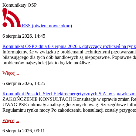
Komunikaty OSP
RSS
(otwiera nowe okno)
6 sierpnia 2026, 14:45
Komunikat OSP z dnia 6 sierpnia 2026 r. dotyczący rozliczeń na rynku
Informujemy, że w związku z problemami technicznymi przetwarzani
bilansującego dla tych dób handlowych są niepoprawne. Poprawne dane
problemów najszybciej jak to będzie możliwe.
Więcej...
6 sierpnia 2026, 13:25
Komunikat Polskich Sieci Elektroenergetycznych S.A. w sprawie z
ZAKOŃCZENIE KONSULTACJI Konsultacje w sprawie zmian Regula
UWAG PSE dokonały analizy zgłoszonych uwag. Szczegółowe informac
Regulaminu rynku mocy Po zakończeniu konsultacji zostały przygoto
Więcej...
6 sierpnia 2026, 09:11