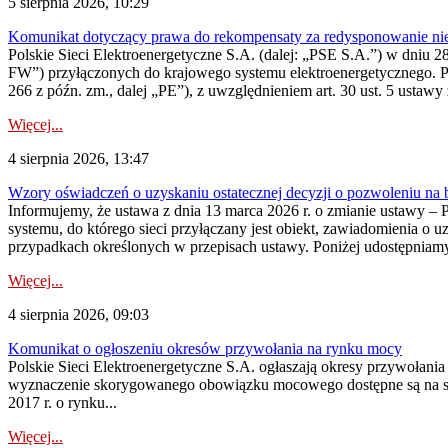
5 sierpnia 2026, 10:29
Komunikat dotyczący prawa do rekompensaty za redysponowanie nier
Polskie Sieci Elektroenergetyczne S.A. (dalej: „PSE S.A.”) w dniu 28 
FW”) przyłączonych do krajowego systemu elektroenergetycznego. Pole
266 z późn. zm., dalej „PE”), z uwzględnieniem art. 30 ust. 5 ustawy z
Więcej...
4 sierpnia 2026, 13:47
Wzory oświadczeń o uzyskaniu ostatecznej decyzji o pozwoleniu na
Informujemy, że ustawa z dnia 13 marca 2026 r. o zmianie ustawy – 
systemu, do którego sieci przyłączany jest obiekt, zawiadomienia o 
przypadkach określonych w przepisach ustawy. Poniżej udostępniam
Więcej...
4 sierpnia 2026, 09:03
Komunikat o ogłoszeniu okresów przywołania na rynku mocy
Polskie Sieci Elektroenergetyczne S.A. ogłaszają okresy przywołan
wyznaczenie skorygowanego obowiązku mocowego dostępne są na stroni
2017 r. o rynku...
Więcej...