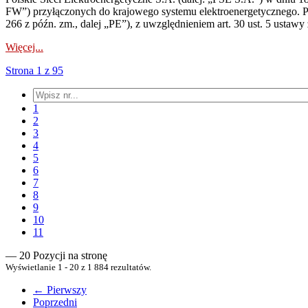
FW”) przyłączonych do krajowego systemu elektroenergetycznego. Pole
266 z późn. zm., dalej „PE”), z uwzględnieniem art. 30 ust. 5 ustawy z
Więcej...
Strona 1 z 95
1
2
3
4
5
6
7
8
9
10
11
— 20 Pozycji na stronę
Wyświetlanie 1 - 20 z 1 884 rezultatów.
← Pierwszy
Poprzedni