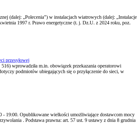
nej (dalej: „Polecenia”) w instalacjach wiatrowych (dalej: „Instalacje
wietnia 1997 r. Prawo energetyczne (t. j. Dz.U. z 2024 roku, poz.
ci przesyłowej
z. 516) wprowadziła m.in. obowiązek przekazania operatorowi
dotyczy podmiotów ubiegających się o przyłączenie do sieci, w
8:00 - 19:00. Opublikowane wielkości umożliwiające dostawcom mocy
ywolania . Podstawa prawna: art. 57 ust. 9 ustawy z dnia 8 grudnia