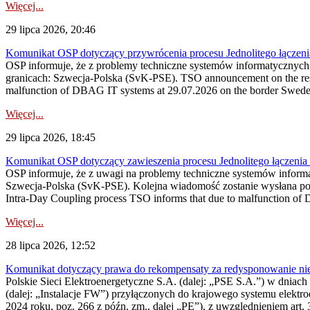
Więcej...
29 lipca 2026, 20:46
Komunikat OSP dotyczący przywrócenia procesu Jednolitego łączen
OSP informuje, że z problemy techniczne systemów informatycznyc
granicach: Szwecja-Polska (SvK-PSE). TSO announcement on the resto
malfunction of DBAG IT systems at 29.07.2026 on the border Swed
Więcej...
29 lipca 2026, 18:45
Komunikat OSP dotyczący zawieszenia procesu Jednolitego łączeni
OSP informuje, że z uwagi na problemy techniczne systemów inform
Szwecja-Polska (SvK-PSE). Kolejna wiadomość zostanie wysłana po 
Intra-Day Coupling process TSO informs that due to malfunction of
Więcej...
28 lipca 2026, 12:52
Komunikat dotyczący prawa do rekompensaty za redysponowanie niery
Polskie Sieci Elektroenergetyczne S.A. (dalej: „PSE S.A.”) w dniach 
(dalej: „Instalacje FW”) przyłączonych do krajowego systemu elektroe
2024 roku, poz. 266 z późn. zm., dalej „PE”), z uwzględnieniem art. 3