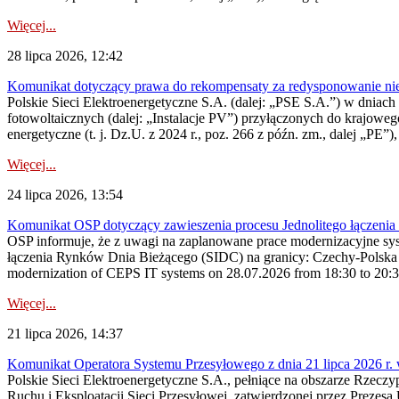
Więcej...
28 lipca 2026, 12:42
Komunikat dotyczący prawa do rekompensaty za redysponowanie nieryn
Polskie Sieci Elektroenergetyczne S.A. (dalej: „PSE S.A.”) w dniach 2
fotowoltaicznych (dalej: „Instalacje PV”) przyłączonych do krajoweg
energetyczne (t. j. Dz.U. z 2024 r., poz. 266 z późn. zm., dalej „PE”),
Więcej...
24 lipca 2026, 13:54
Komunikat OSP dotyczący zawieszenia procesu Jednolitego łączeni
OSP informuje, że z uwagi na zaplanowane prace modernizacyjne sy
łączenia Rynków Dnia Bieżącego (SIDC) na granicy: Czechy-Polska 
modernization of CEPS IT systems on 28.07.2026 from 18:30 to 20:30, 
Więcej...
21 lipca 2026, 14:37
Komunikat Operatora Systemu Przesyłowego z dnia 21 lipca 2026 r. 
Polskie Sieci Elektroenergetyczne S.A., pełniące na obszarze Rzecz
Ruchu i Eksploatacji Sieci Przesyłowej, zatwierdzonej przez Prezes