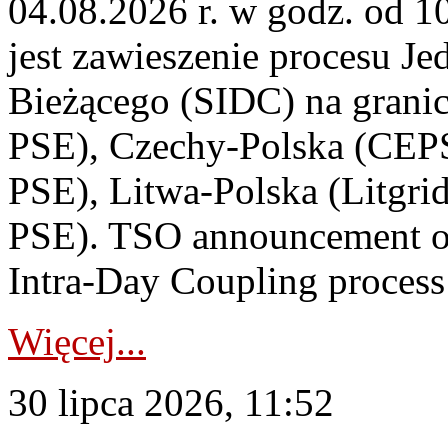
04.08.2026 r. w godz. od 
jest zawieszenie procesu J
Bieżącego (SIDC) na grani
PSE), Czechy-Polska (CEP
PSE), Litwa-Polska (Litgri
PSE). TSO announcement on
Intra-Day Coupling process
Więcej...
30 lipca 2026, 11:52