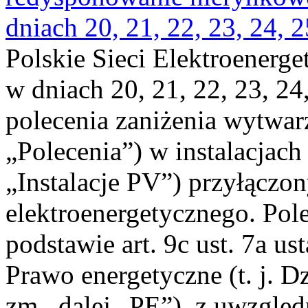
dniach 20, 21, 22, 23, 24, 2
Polskie Sieci Elektroenerge
w dniach 20, 21, 22, 23, 24,
polecenia zaniżenia wytwarz
„Polecenia”) w instalacjach
„Instalacje PV”) przyłączo
elektroenergetycznego. Pol
podstawie art. 9c ust. 7a us
Prawo energetyczne (t. j. Dz
zm., dalej „PE”), z uwzględ