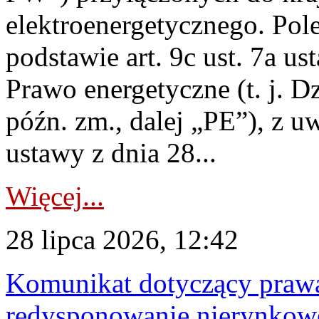
elektroenergetycznego. Pol
podstawie art. 9c ust. 7a us
Prawo energetyczne (t. j. D
późn. zm., dalej „PE”), z u
ustawy z dnia 28...
Więcej...
28 lipca 2026, 12:42
Komunikat dotyczący praw
redysponowanie nierynkowe 