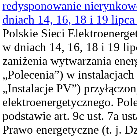
redysponowanie nierynkowe 
dniach 14, 16, 18 i 19 lipca
Polskie Sieci Elektroenerge
w dniach 14, 16, 18 i 19 li
zaniżenia wytwarzania energi
„Polecenia”) w instalacjach
„Instalacje PV”) przyłączo
elektroenergetycznego. Pol
podstawie art. 9c ust. 7a us
Prawo energetyczne (t. j. Dz