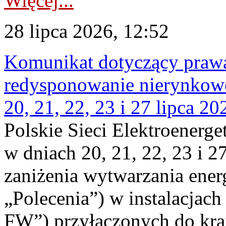
Więcej...
28 lipca 2026, 12:52
Komunikat dotyczący praw
redysponowanie nierynkowe
20, 21, 22, 23 i 27 lipca 202
Polskie Sieci Elektroenerge
w dniach 20, 21, 22, 23 i 2
zaniżenia wytwarzania energi
„Polecenia”) w instalacjach
FW”) przyłączonych do kr