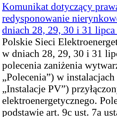
Komunikat dotyczący praw
redysponowanie nierynkowe 
dniach 28, 29, 30 i 31 lipca
Polskie Sieci Elektroenerge
w dniach 28, 29, 30 i 31 lip
polecenia zaniżenia wytwarz
„Polecenia”) w instalacjach
„Instalacje PV”) przyłączo
elektroenergetycznego. Pol
podstawie art. 9c ust. 7a us