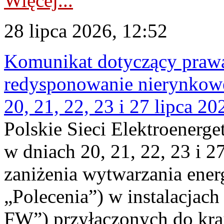
Więcej...
28 lipca 2026, 12:52
Komunikat dotyczący praw
redysponowanie nierynkowe
20, 21, 22, 23 i 27 lipca 202
Polskie Sieci Elektroenerge
w dniach 20, 21, 22, 23 i 2
zaniżenia wytwarzania energi
„Polecenia”) w instalacjach
FW”) przyłączonych do kr