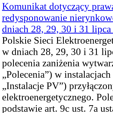
Komunikat dotyczący praw
redysponowanie nierynkowe 
dniach 28, 29, 30 i 31 lipca
Polskie Sieci Elektroenerge
w dniach 28, 29, 30 i 31 lip
polecenia zaniżenia wytwarz
„Polecenia”) w instalacjach
„Instalacje PV”) przyłączo
elektroenergetycznego. Pol
podstawie art. 9c ust. 7a us