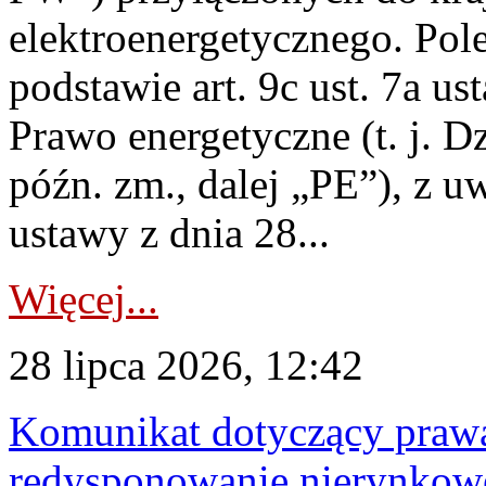
elektroenergetycznego. Pol
podstawie art. 9c ust. 7a us
Prawo energetyczne (t. j. D
późn. zm., dalej „PE”), z u
ustawy z dnia 28...
Więcej...
28 lipca 2026, 12:42
Komunikat dotyczący praw
redysponowanie nierynkowe 