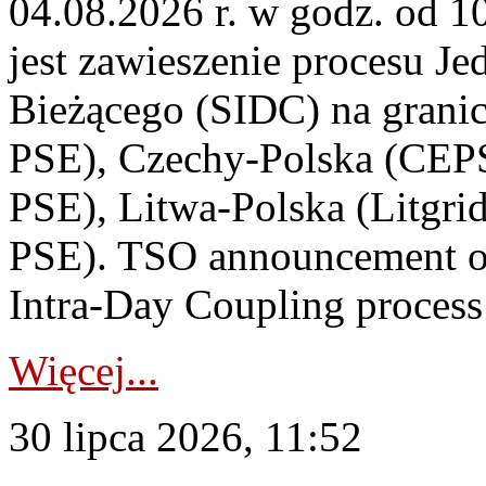
04.08.2026 r. w godz. od 
jest zawieszenie procesu J
Bieżącego (SIDC) na grani
PSE), Czechy-Polska (CEP
PSE), Litwa-Polska (Litgri
PSE). TSO announcement on
Intra-Day Coupling process
Więcej...
30 lipca 2026, 11:52