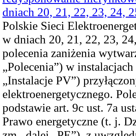
dniach 20, 21, 22, 23, 24, 2
Polskie Sieci Elektroenerge
w dniach 20, 21, 22, 23, 24,
polecenia zaniżenia wytwarz
„Polecenia”) w instalacjach
„Instalacje PV”) przyłączo
elektroenergetycznego. Pol
podstawie art. 9c ust. 7a us
Prawo energetyczne (t. j. Dz
zm., dalej „PE”), z uwzględ