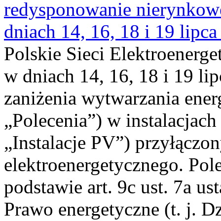
redysponowanie nierynkowe 
dniach 14, 16, 18 i 19 lipca
Polskie Sieci Elektroenerge
w dniach 14, 16, 18 i 19 li
zaniżenia wytwarzania energi
„Polecenia”) w instalacjach
„Instalacje PV”) przyłączo
elektroenergetycznego. Pol
podstawie art. 9c ust. 7a us
Prawo energetyczne (t. j. Dz