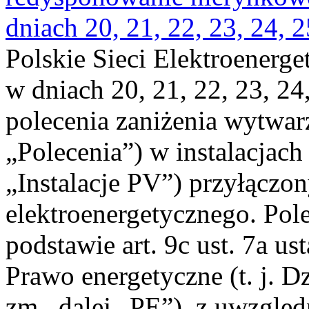
dniach 20, 21, 22, 23, 24, 2
Polskie Sieci Elektroenerge
w dniach 20, 21, 22, 23, 24,
polecenia zaniżenia wytwarz
„Polecenia”) w instalacjach
„Instalacje PV”) przyłączo
elektroenergetycznego. Pol
podstawie art. 9c ust. 7a us
Prawo energetyczne (t. j. Dz
zm., dalej „PE”), z uwzględ