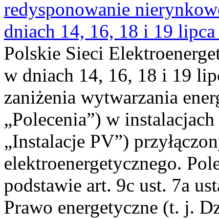
redysponowanie nierynkowe 
dniach 14, 16, 18 i 19 lipca
Polskie Sieci Elektroenerge
w dniach 14, 16, 18 i 19 li
zaniżenia wytwarzania energi
„Polecenia”) w instalacjach
„Instalacje PV”) przyłączo
elektroenergetycznego. Pol
podstawie art. 9c ust. 7a us
Prawo energetyczne (t. j. Dz