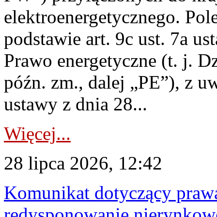
elektroenergetycznego. Pol
podstawie art. 9c ust. 7a us
Prawo energetyczne (t. j. D
późn. zm., dalej „PE”), z u
ustawy z dnia 28...
Więcej...
28 lipca 2026, 12:42
Komunikat dotyczący praw
redysponowanie nierynkowe 