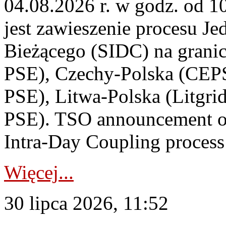
04.08.2026 r. w godz. od 
jest zawieszenie procesu J
Bieżącego (SIDC) na grani
PSE), Czechy-Polska (CEP
PSE), Litwa-Polska (Litgri
PSE). TSO announcement on
Intra-Day Coupling process
Więcej...
30 lipca 2026, 11:52