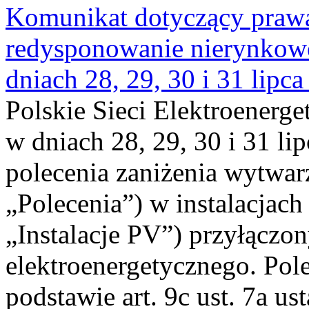
Komunikat dotyczący praw
redysponowanie nierynkowe 
dniach 28, 29, 30 i 31 lipca
Polskie Sieci Elektroenerge
w dniach 28, 29, 30 i 31 lip
polecenia zaniżenia wytwarz
„Polecenia”) w instalacjach
„Instalacje PV”) przyłączo
elektroenergetycznego. Pol
podstawie art. 9c ust. 7a us