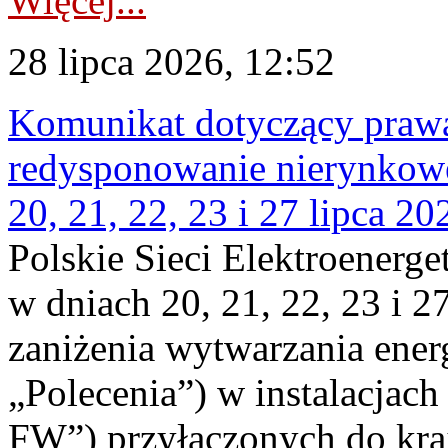
Więcej...
28 lipca 2026, 12:52
Komunikat dotyczący praw
redysponowanie nierynkowe
20, 21, 22, 23 i 27 lipca 202
Polskie Sieci Elektroenerge
w dniach 20, 21, 22, 23 i 2
zaniżenia wytwarzania energi
„Polecenia”) w instalacjach
FW”) przyłączonych do kr