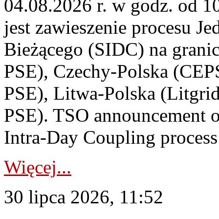
04.08.2026 r. w godz. od 
jest zawieszenie procesu J
Bieżącego (SIDC) na grani
PSE), Czechy-Polska (CEP
PSE), Litwa-Polska (Litgri
PSE). TSO announcement on
Intra-Day Coupling process
Więcej...
30 lipca 2026, 11:52