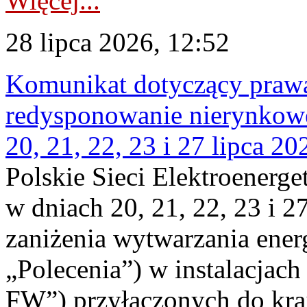
Więcej...
28 lipca 2026, 12:52
Komunikat dotyczący praw
redysponowanie nierynkowe
20, 21, 22, 23 i 27 lipca 202
Polskie Sieci Elektroenerge
w dniach 20, 21, 22, 23 i 2
zaniżenia wytwarzania energi
„Polecenia”) w instalacjach
FW”) przyłączonych do kr