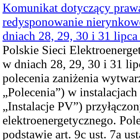
Komunikat dotyczący praw
redysponowanie nierynkowe 
dniach 28, 29, 30 i 31 lipca
Polskie Sieci Elektroenerge
w dniach 28, 29, 30 i 31 lip
polecenia zaniżenia wytwarz
„Polecenia”) w instalacjach
„Instalacje PV”) przyłączo
elektroenergetycznego. Pol
podstawie art. 9c ust. 7a us