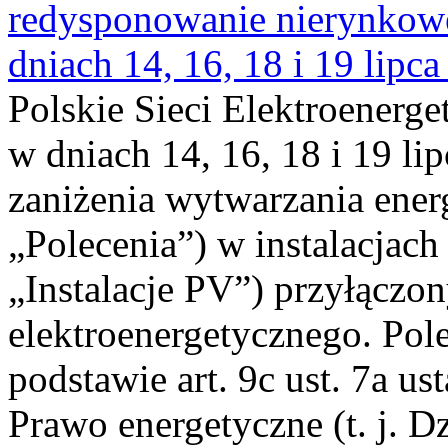
redysponowanie nierynkowe 
dniach 14, 16, 18 i 19 lipca
Polskie Sieci Elektroenerge
w dniach 14, 16, 18 i 19 li
zaniżenia wytwarzania energi
„Polecenia”) w instalacjach
„Instalacje PV”) przyłączo
elektroenergetycznego. Pol
podstawie art. 9c ust. 7a us
Prawo energetyczne (t. j. Dz