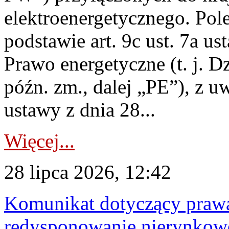
elektroenergetycznego. Pol
podstawie art. 9c ust. 7a us
Prawo energetyczne (t. j. D
późn. zm., dalej „PE”), z u
ustawy z dnia 28...
Więcej...
28 lipca 2026, 12:42
Komunikat dotyczący praw
redysponowanie nierynkowe 