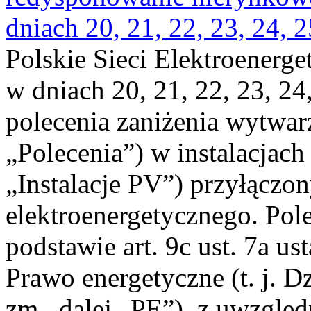
dniach 20, 21, 22, 23, 24, 2
Polskie Sieci Elektroenerge
w dniach 20, 21, 22, 23, 24,
polecenia zaniżenia wytwarz
„Polecenia”) w instalacjach
„Instalacje PV”) przyłączo
elektroenergetycznego. Pol
podstawie art. 9c ust. 7a us
Prawo energetyczne (t. j. Dz
zm., dalej „PE”), z uwzględ