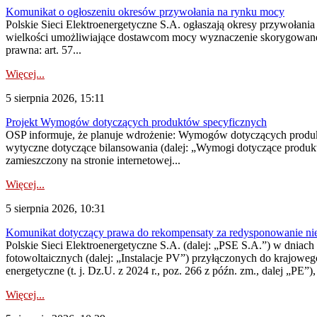
Komunikat o ogłoszeniu okresów przywołania na rynku mocy
Polskie Sieci Elektroenergetyczne S.A. ogłaszają okresy przywołania
wielkości umożliwiające dostawcom mocy wyznaczenie skorygowanego
prawna: art. 57...
Więcej...
5 sierpnia 2026, 15:11
Projekt Wymogów dotyczących produktów specyficznych
OSP informuje, że planuje wdrożenie: Wymogów dotyczących produktów
wytyczne dotyczące bilansowania (dalej: „Wymogi dotyczące produ
zamieszczony na stronie internetowej...
Więcej...
5 sierpnia 2026, 10:31
Komunikat dotyczący prawa do rekompensaty za redysponowanie nieryn
Polskie Sieci Elektroenergetyczne S.A. (dalej: „PSE S.A.”) w dniach 2
fotowoltaicznych (dalej: „Instalacje PV”) przyłączonych do krajoweg
energetyczne (t. j. Dz.U. z 2024 r., poz. 266 z późn. zm., dalej „PE”),
Więcej...