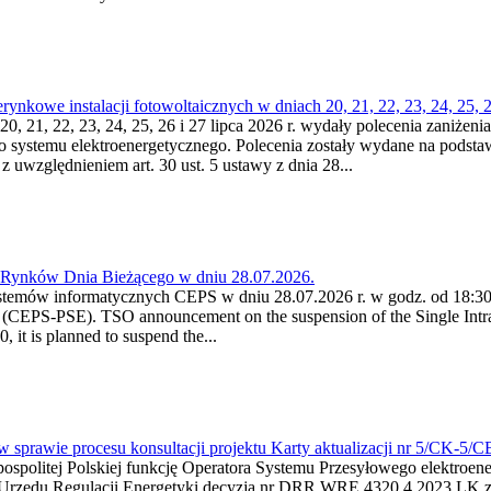
kowe instalacji fotowoltaicznych w dniach 20, 21, 22, 23, 24, 25, 26
0, 21, 22, 23, 24, 25, 26 i 27 lipca 2026 r. wydały polecenia zaniżenia
o systemu elektroenergetycznego. Polecenia zostały wydane na podstawi
 z uwzględnieniem art. 30 ust. 5 ustawy z dnia 28...
a Rynków Dnia Bieżącego w dniu 28.07.2026.
stemów informatycznych CEPS w dniu 28.07.2026 r. w godz. od 18:30 
(CEPS-PSE). TSO announcement on the suspension of the Single Intra
it is planned to suspend the...
w sprawie procesu konsultacji projektu Karty aktualizacji nr 5/CK-5/
ypospolitej Polskiej funkcję Operatora Systemu Przesyłowego elektroe
a Urzędu Regulacji Energetyki decyzją nr DRR.WRE.4320.4.2023.LK z d