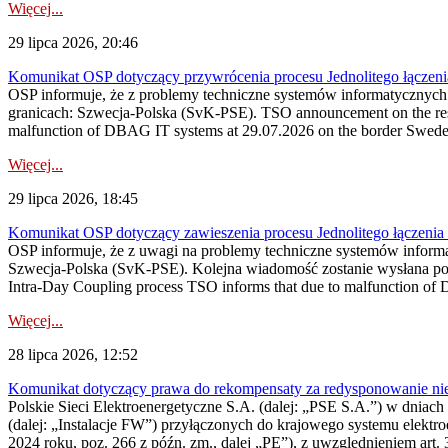
Więcej...
29 lipca 2026, 20:46
Komunikat OSP dotyczący przywrócenia procesu Jednolitego łączen
OSP informuje, że z problemy techniczne systemów informatycznyc
granicach: Szwecja-Polska (SvK-PSE). TSO announcement on the resto
malfunction of DBAG IT systems at 29.07.2026 on the border Swed
Więcej...
29 lipca 2026, 18:45
Komunikat OSP dotyczący zawieszenia procesu Jednolitego łączeni
OSP informuje, że z uwagi na problemy techniczne systemów inform
Szwecja-Polska (SvK-PSE). Kolejna wiadomość zostanie wysłana po 
Intra-Day Coupling process TSO informs that due to malfunction of
Więcej...
28 lipca 2026, 12:52
Komunikat dotyczący prawa do rekompensaty za redysponowanie niery
Polskie Sieci Elektroenergetyczne S.A. (dalej: „PSE S.A.”) w dniach 
(dalej: „Instalacje FW”) przyłączonych do krajowego systemu elektroe
2024 roku, poz. 266 z późn. zm., dalej „PE”), z uwzględnieniem art. 3