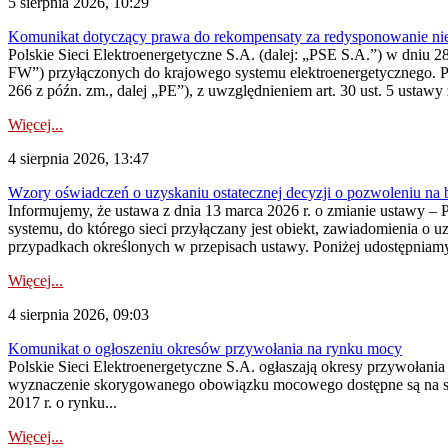
5 sierpnia 2026, 10:29
Komunikat dotyczący prawa do rekompensaty za redysponowanie nier
Polskie Sieci Elektroenergetyczne S.A. (dalej: „PSE S.A.”) w dniu 28 
FW”) przyłączonych do krajowego systemu elektroenergetycznego. Pole
266 z późn. zm., dalej „PE”), z uwzględnieniem art. 30 ust. 5 ustawy z
Więcej...
4 sierpnia 2026, 13:47
Wzory oświadczeń o uzyskaniu ostatecznej decyzji o pozwoleniu na
Informujemy, że ustawa z dnia 13 marca 2026 r. o zmianie ustawy – 
systemu, do którego sieci przyłączany jest obiekt, zawiadomienia o 
przypadkach określonych w przepisach ustawy. Poniżej udostępniam
Więcej...
4 sierpnia 2026, 09:03
Komunikat o ogłoszeniu okresów przywołania na rynku mocy
Polskie Sieci Elektroenergetyczne S.A. ogłaszają okresy przywołan
wyznaczenie skorygowanego obowiązku mocowego dostępne są na stroni
2017 r. o rynku...
Więcej...