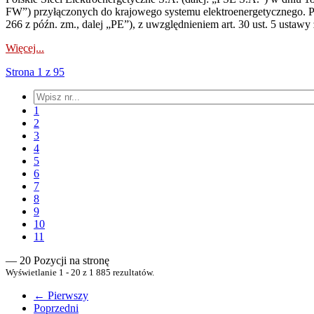
FW”) przyłączonych do krajowego systemu elektroenergetycznego. Pole
266 z późn. zm., dalej „PE”), z uwzględnieniem art. 30 ust. 5 ustawy z
Więcej...
Strona 1 z 95
1
2
3
4
5
6
7
8
9
10
11
— 20 Pozycji na stronę
Wyświetlanie 1 - 20 z 1 885 rezultatów.
← Pierwszy
Poprzedni