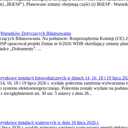
j „IRiESP”). Planowane zmiany obejmują części (i) IRiESP - Warunki 
26 Warunków Dotyczących Bilansowania
ących Bilansowania. Na podstawie: Rozporządzenia Komisji (UE) 2017
OSP opracował projekt Zmian nr 6/2026 WDB określający zmiany pla
ładce „Dokumenty”. ...
kowe instalacji fotowoltaicznych w dniach 14, 16, 18 i 19 lipca 202
4, 16, 18 i 19 lipca 2026 r. wydały polecenia zaniżenia wytwarzania ene
o systemu elektroenergetycznego. Polecenia zostały wydane na podstawi
 z uwzględnieniem art. 30 ust. 5 ustawy z dnia 28...
ynkowe instalacji wiatrowych w dniu 18 lipca 2026 r.
lipca 2026 r. wydały polecenia zaniżenia wytwarzania energii elektrycz