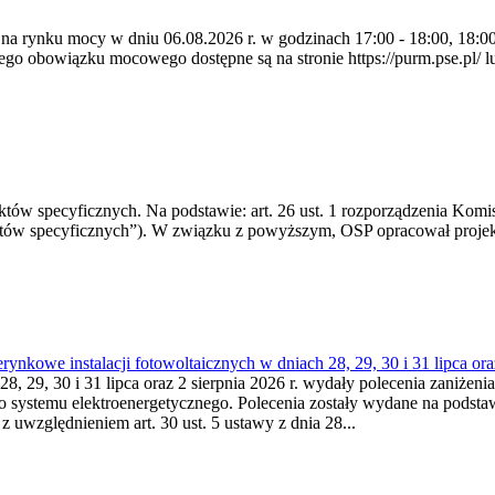
 na rynku mocy w dniu 06.08.2026 r. w godzinach 17:00 - 18:00, 18:00 
 obowiązku mocowego dostępne są na stronie https://purm.pse.pl/ lu
 specyficznych. Na podstawie: art. 26 ust. 1 rozporządzenia Komisji
któw specyficznych”). W związku z powyższym, OSP opracował proje
kowe instalacji fotowoltaicznych w dniach 28, 29, 30 i 31 lipca ora
8, 29, 30 i 31 lipca oraz 2 sierpnia 2026 r. wydały polecenia zaniżenia
o systemu elektroenergetycznego. Polecenia zostały wydane na podstawi
 z uwzględnieniem art. 30 ust. 5 ustawy z dnia 28...