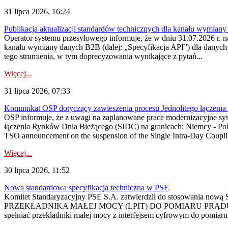
31 lipca 2026, 16:24
Publikacja aktualizacji standardów technicznych dla kanału wymian
Operator systemu przesyłowego informuje, że w dniu 31.07.2026 r. na
kanału wymiany danych B2B (dalej: „Specyfikacja API”) dla dany
tego strumienia, w tym doprecyzowania wynikające z pytań...
Więcej...
31 lipca 2026, 07:33
Komunikat OSP dotyczący zawieszenia procesu Jednolitego łączeni
OSP informuje, że z uwagi na zaplanowane prace modernizacyjne sy
łączenia Rynków Dnia Bieżącego (SIDC) na granicach: Niemcy - Po
TSO announcement on the suspension of the Single Intra-Day Couplin
Więcej...
30 lipca 2026, 11:52
Nowa standardowa specyfikacja techniczna w PSE
Komitet Standaryzacyjny PSE S.A. zatwierdził do stosowania n
PRZEKŁADNIKA MAŁEJ MOCY (LPIT) DO POMIARU PRĄDU
spełniać przekładniki małej mocy z interfejsem cyfrowym do pomiar