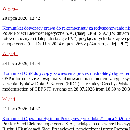
Więcej...
28 lipca 2026, 12:42
Komunikat dotyczący prawa do rekompensaty za redysponowanie nieryn
Polskie Sieci Elektroenergetyczne S.A. (dalej: „PSE S.A.”) w dniach 2
fotowoltaicznych (dalej: „Instalacje PV”) przyłączonych do krajoweg
energetyczne (t. j. Dz.U. z 2024 r., poz. 266 z późn. zm., dalej „PE”),
Więcej...
24 lipca 2026, 13:54
Komunikat OSP dotyczący zawieszenia procesu Jednolitego łączeni
OSP informuje, że z uwagi na zaplanowane prace modernizacyjne sy
łączenia Rynków Dnia Bieżącego (SIDC) na granicy: Czechy-Polska 
modernization of CEPS IT systems on 28.07.2026 from 18:30 to 20:30, 
Więcej...
21 lipca 2026, 14:37
Komunikat Operatora Systemu Przesyłowego z dnia 21 lipca 2026 r. 
Polskie Sieci Elektroenergetyczne S.A., pełniące na obszarze Rzecz
Ruchu i Eksploatacji Sieci Przesyłowej, zatwierdzonej przez Prezes