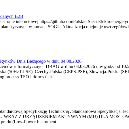
y danych B2B
 stronie internetowej https://github.com/Polskie-Sieci-Elektroenerget
ch planistycznych w ramach SOGL. Aktualizacja obejmuje uszczegół
a Rynków Dnia Bieżącego w dniu 04.08.2026.
stemów informatycznych DBAG w dniu 04.08.2026 r. w godz. od 10:55
lska (50HzT-PSE), Czechy-Polska (CEPS-PSE), Słowacja-Polska (SEP
g process TSO informs that...
ową Standardową Specyfikację Techniczną . Standardowa Specyfi
 WRAZ Z URZĄDZENIEM AKTYWNYM (MU) DLA MOSTÓW SZYN
u prądu (Low-Power Instrument...