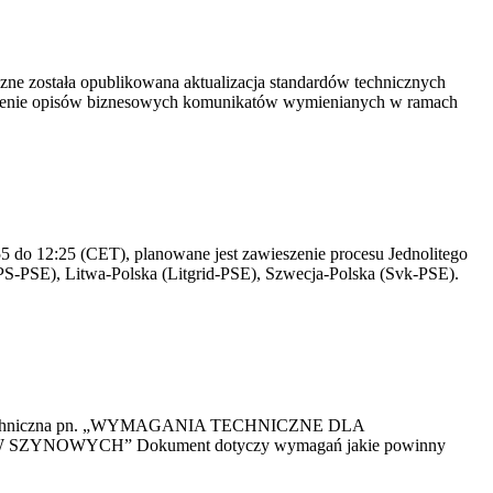
yczne została opublikowana aktualizacja standardów technicznych
owienie opisów biznesowych komunikatów wymienianych w ramach
 do 12:25 (CET), planowane jest zawieszenie procesu Jednolitego
S-PSE), Litwa-Polska (Litgrid-PSE), Szwecja-Polska (Svk-PSE).
kacja Techniczna pn. „WYMAGANIA TECHNICZNE DLA
OWYCH” Dokument dotyczy wymagań jakie powinny