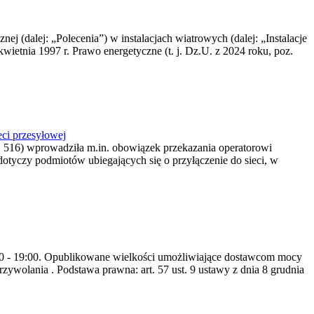
nej (dalej: „Polecenia”) w instalacjach wiatrowych (dalej: „Instalacje
wietnia 1997 r. Prawo energetyczne (t. j. Dz.U. z 2024 roku, poz.
ci przesyłowej
z. 516) wprowadziła m.in. obowiązek przekazania operatorowi
dotyczy podmiotów ubiegających się o przyłączenie do sieci, w
8:00 - 19:00. Opublikowane wielkości umożliwiające dostawcom mocy
ywolania . Podstawa prawna: art. 57 ust. 9 ustawy z dnia 8 grudnia