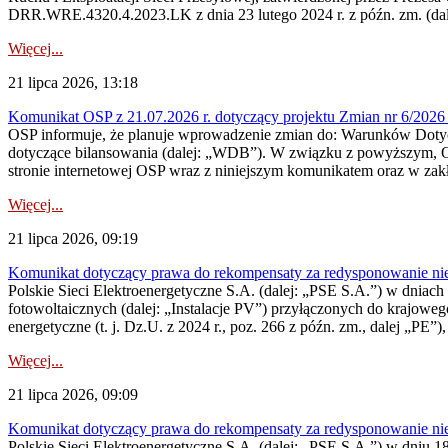
DRR.WRE.4320.4.2023.LK z dnia 23 lutego 2024 r. z późn. zm. (dale
Więcej...
21 lipca 2026, 13:18
Komunikat OSP z 21.07.2026 r. dotyczący projektu Zmian nr 6/20
OSP informuje, że planuje wprowadzenie zmian do: Warunków Dotycz
dotyczące bilansowania (dalej: „WDB”). W związku z powyższym, 
stronie internetowej OSP wraz z niniejszym komunikatem oraz w zak
Więcej...
21 lipca 2026, 09:19
Komunikat dotyczący prawa do rekompensaty za redysponowanie nieryn
Polskie Sieci Elektroenergetyczne S.A. (dalej: „PSE S.A.”) w dniach 1
fotowoltaicznych (dalej: „Instalacje PV”) przyłączonych do krajoweg
energetyczne (t. j. Dz.U. z 2024 r., poz. 266 z późn. zm., dalej „PE”),
Więcej...
21 lipca 2026, 09:09
Komunikat dotyczący prawa do rekompensaty za redysponowanie nier
Polskie Sieci Elektroenergetyczne S.A. (dalej: „PSE S.A.”) w dniu 18 