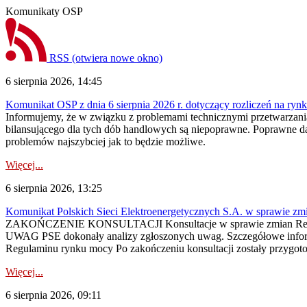
Komunikaty OSP
RSS
(otwiera nowe okno)
6 sierpnia 2026, 14:45
Komunikat OSP z dnia 6 sierpnia 2026 r. dotyczący rozliczeń na rynku
Informujemy, że w związku z problemami technicznymi przetwarzani
bilansującego dla tych dób handlowych są niepoprawne. Poprawne dane
problemów najszybciej jak to będzie możliwe.
Więcej...
6 sierpnia 2026, 13:25
Komunikat Polskich Sieci Elektroenergetycznych S.A. w sprawie z
ZAKOŃCZENIE KONSULTACJI Konsultacje w sprawie zmian Regula
UWAG PSE dokonały analizy zgłoszonych uwag. Szczegółowe informac
Regulaminu rynku mocy Po zakończeniu konsultacji zostały przygoto
Więcej...
6 sierpnia 2026, 09:11