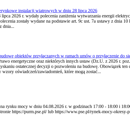
ynkowe instalacji wiatrowych w dniu 28 lipca 2026
lipca 2026 r. wydały polecenia zaniżenia wytwarzania energii elektrycz
cenia zostały wydane na podstawie art. 9c ust. 7a ustawy z dnia 10 k
 dnia...
 budowę obiektów przyłączanych w ramach umów o przyłączenie do sie
Prawo energetyczne oraz niektórych innych ustaw (Dz.U. z 2026 r. po
uzyskaniu ostatecznej decyzji o pozwoleniu na budowę. Obowiązek ten 
y wzory oświadczeń/zawiadomień, które mogą zostać...
ia na rynku mocy w dniu 04.08.2026 r. w godzinach 17:00 - 18:00 i 1
e https://purm.pse.pl/ lub https://www.pse.pl/rynek-mocy-okresy-prz