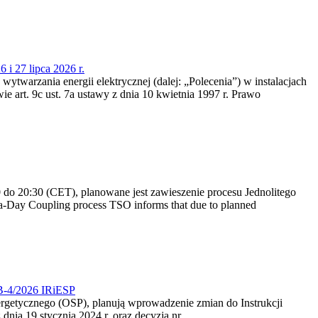
 i 27 lipca 2026 r.
 wytwarzania energii elektrycznej (dalej: „Polecenia”) w instalacjach
e art. 9c ust. 7a ustawy z dnia 10 kwietnia 1997 r. Prawo
do 20:30 (CET), planowane jest zawieszenie procesu Jednolitego
-Day Coupling process TSO informs that due to planned
CB-4/2026 IRiESP
nergetycznego (OSP), planują wprowadzenie zmian do Instrukcji
nia 19 stycznia 2024 r. oraz decyzją nr