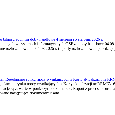
 bilansującym za doby handlowe 4 sierpnia i 5 sierpnia 2026 r.
a danych w systemach informatycznych OSP za doby handlowe 04.08.202
 rozliczeniowe dla 04.08.2026 r. (raporty rozliczeniowe i publikacje)
mian Regulaminu rynku mocy wynikających z Karty aktualizacji nr RR
minu rynku mocy wynikających z Karty aktualizacji nr RRM/Z/
je są zawarte w poniższym dokumencie: Raport z procesu konsultacj
wane następujące dokumenty: Karta...