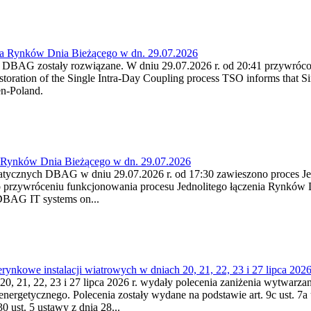
ia Rynków Dnia Bieżącego w dn. 29.07.2026
h DBAG zostały rozwiązane. W dniu 29.07.2026 r. od 20:41 przywróco
ration of the Single Intra-Day Coupling process TSO informs that Si
en-Poland.
a Rynków Dnia Bieżącego w dn. 29.07.2026
atycznych DBAG w dniu 29.07.2026 r. od 17:30 zawieszono proces Je
przywróceniu funkcjonowania procesu Jednolitego łączenia Rynków D
 DBAG IT systems on...
nkowe instalacji wiatrowych w dniach 20, 21, 22, 23 i 27 lipca 2026 
20, 21, 22, 23 i 27 lipca 2026 r. wydały polecenia zaniżenia wytwarzani
nergetycznego. Polecenia zostały wydane na podstawie art. 9c ust. 7a 
0 ust. 5 ustawy z dnia 28...