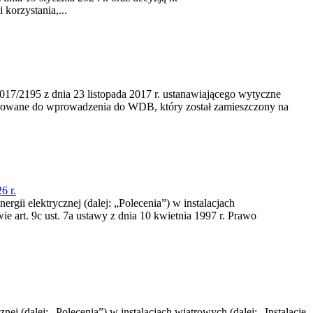
korzystania,...
/2195 z dnia 23‍ listopada 2017 r. ustanawiającego wytyczne
nowane do wprowadzenia do WDB, który został zamieszczony na
6 r.
rgii elektrycznej (dalej: „Polecenia”) w instalacjach
e art. 9c ust. 7a ustawy z dnia 10 kwietnia 1997 r. Prawo
nej (dalej: „Polecenia”) w instalacjach wiatrowych (dalej: „Instalacje