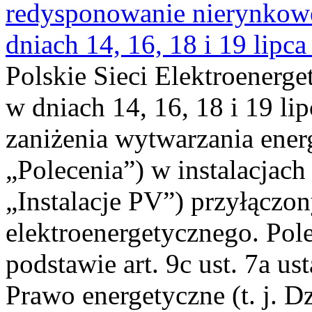
redysponowanie nierynkowe 
dniach 14, 16, 18 i 19 lipca
Polskie Sieci Elektroenerge
w dniach 14, 16, 18 i 19 li
zaniżenia wytwarzania energi
„Polecenia”) w instalacjach
„Instalacje PV”) przyłączo
elektroenergetycznego. Pol
podstawie art. 9c ust. 7a us
Prawo energetyczne (t. j. Dz