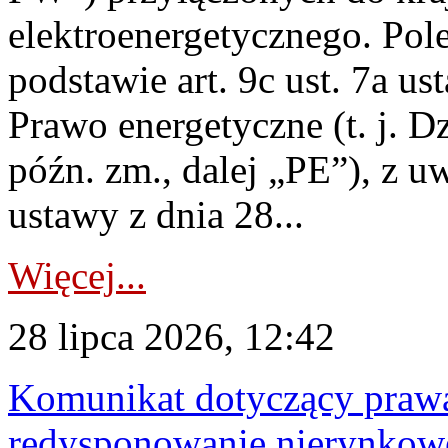
elektroenergetycznego. Pol
podstawie art. 9c ust. 7a us
Prawo energetyczne (t. j. D
późn. zm., dalej „PE”), z u
ustawy z dnia 28...
Więcej...
28 lipca 2026, 12:42
Komunikat dotyczący praw
redysponowanie nierynkowe 