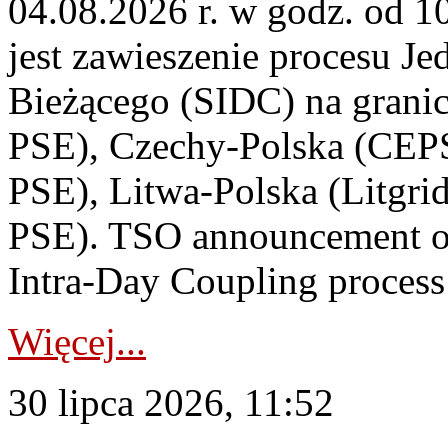
04.08.2026 r. w godz. od 
jest zawieszenie procesu J
Bieżącego (SIDC) na grani
PSE), Czechy-Polska (CEP
PSE), Litwa-Polska (Litgri
PSE). TSO announcement on
Intra-Day Coupling process
Więcej...
30 lipca 2026, 11:52