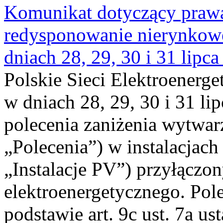
Komunikat dotyczący praw
redysponowanie nierynkowe 
dniach 28, 29, 30 i 31 lipca
Polskie Sieci Elektroenerge
w dniach 28, 29, 30 i 31 lip
polecenia zaniżenia wytwarz
„Polecenia”) w instalacjach
„Instalacje PV”) przyłączo
elektroenergetycznego. Pol
podstawie art. 9c ust. 7a us