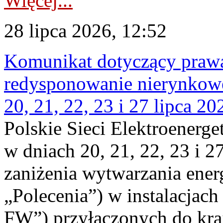
Więcej...
28 lipca 2026, 12:52
Komunikat dotyczący praw
redysponowanie nierynkowe
20, 21, 22, 23 i 27 lipca 202
Polskie Sieci Elektroenerge
w dniach 20, 21, 22, 23 i 2
zaniżenia wytwarzania energi
„Polecenia”) w instalacjach
FW”) przyłączonych do kr