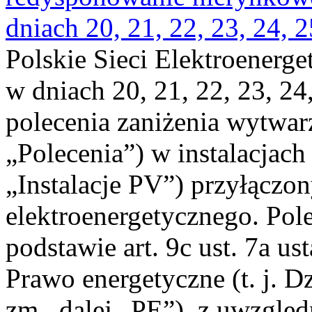
dniach 20, 21, 22, 23, 24, 2
Polskie Sieci Elektroenerge
w dniach 20, 21, 22, 23, 24,
polecenia zaniżenia wytwarz
„Polecenia”) w instalacjach
„Instalacje PV”) przyłączo
elektroenergetycznego. Pol
podstawie art. 9c ust. 7a us
Prawo energetyczne (t. j. Dz
zm., dalej „PE”), z uwzględ