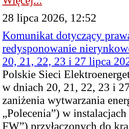
Więcej...
28 lipca 2026, 12:52
Komunikat dotyczący praw
redysponowanie nierynkowe
20, 21, 22, 23 i 27 lipca 202
Polskie Sieci Elektroenerge
w dniach 20, 21, 22, 23 i 2
zaniżenia wytwarzania energi
„Polecenia”) w instalacjach
FW”) przyłączonych do kr