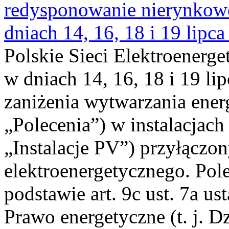
redysponowanie nierynkowe 
dniach 14, 16, 18 i 19 lipca
Polskie Sieci Elektroenerge
w dniach 14, 16, 18 i 19 li
zaniżenia wytwarzania energi
„Polecenia”) w instalacjach
„Instalacje PV”) przyłączo
elektroenergetycznego. Pol
podstawie art. 9c ust. 7a us
Prawo energetyczne (t. j. Dz