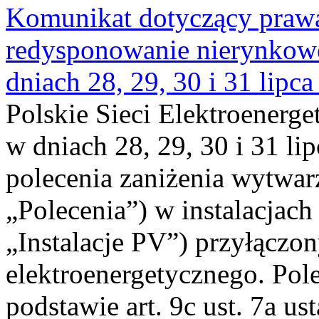
Komunikat dotyczący praw
redysponowanie nierynkowe 
dniach 28, 29, 30 i 31 lipca
Polskie Sieci Elektroenerge
w dniach 28, 29, 30 i 31 lip
polecenia zaniżenia wytwarz
„Polecenia”) w instalacjach
„Instalacje PV”) przyłączo
elektroenergetycznego. Pol
podstawie art. 9c ust. 7a us