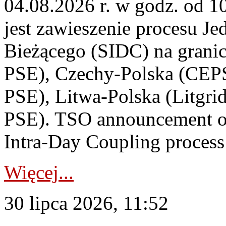
04.08.2026 r. w godz. od 
jest zawieszenie procesu J
Bieżącego (SIDC) na grani
PSE), Czechy-Polska (CEP
PSE), Litwa-Polska (Litgri
PSE). TSO announcement on
Intra-Day Coupling process
Więcej...
30 lipca 2026, 11:52