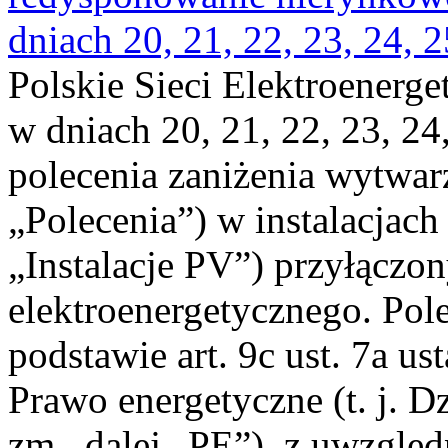
dniach 20, 21, 22, 23, 24, 2
Polskie Sieci Elektroenerge
w dniach 20, 21, 22, 23, 24,
polecenia zaniżenia wytwarz
„Polecenia”) w instalacjach
„Instalacje PV”) przyłączo
elektroenergetycznego. Pol
podstawie art. 9c ust. 7a us
Prawo energetyczne (t. j. Dz
zm., dalej „PE”), z uwzględ