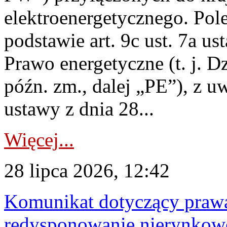
elektroenergetycznego. Pol
podstawie art. 9c ust. 7a us
Prawo energetyczne (t. j. D
późn. zm., dalej „PE”), z u
ustawy z dnia 28...
Więcej...
28 lipca 2026, 12:42
Komunikat dotyczący praw
redysponowanie nierynkowe 