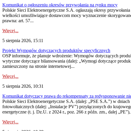
Komunikat o ogłoszeniu okresów przywołania na rynku mocy
Polskie Sieci Elektroenergetyczne S.A. ogłaszają okresy przywołania
wielkości umożliwiające dostawcom mocy wyznaczenie skorygowanego
prawna: art. 57...
Więcej...
5 sierpnia 2026, 15:11
Projekt Wymogów dotyczących produktów specyficznych
OSP informuje, że planuje wdrożenie: Wymogów dotyczących produktów
wytyczne dotyczące bilansowania (dalej: „Wymogi dotyczące produ
zamieszczony na stronie internetowej...
Więcej...
5 sierpnia 2026, 10:31
Komunikat dotyczący prawa do rekompensaty za redysponowanie nieryn
Polskie Sieci Elektroenergetyczne S.A. (dalej: „PSE S.A.”) w dniach 2
fotowoltaicznych (dalej: „Instalacje PV”) przyłączonych do krajoweg
energetyczne (t. j. Dz.U. z 2024 r., poz. 266 z późn. zm., dalej „PE”),
Więcej...