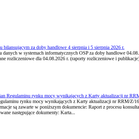
 bilansującym za doby handlowe 4 sierpnia i 5 sierpnia 2026 r.
a danych w systemach informatycznych OSP za doby handlowe 04.08.202
 rozliczeniowe dla 04.08.2026 r. (raporty rozliczeniowe i publikacje)
mian Regulaminu rynku mocy wynikających z Karty aktualizacji nr RR
minu rynku mocy wynikających z Karty aktualizacji nr RRM/Z/
je są zawarte w poniższym dokumencie: Raport z procesu konsultacj
wane następujące dokumenty: Karta...