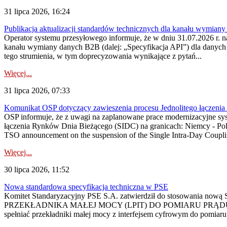
31 lipca 2026, 16:24
Publikacja aktualizacji standardów technicznych dla kanału wymian
Operator systemu przesyłowego informuje, że w dniu 31.07.2026 r. na
kanału wymiany danych B2B (dalej: „Specyfikacja API”) dla dany
tego strumienia, w tym doprecyzowania wynikające z pytań...
Więcej...
31 lipca 2026, 07:33
Komunikat OSP dotyczący zawieszenia procesu Jednolitego łączeni
OSP informuje, że z uwagi na zaplanowane prace modernizacyjne sy
łączenia Rynków Dnia Bieżącego (SIDC) na granicach: Niemcy - Po
TSO announcement on the suspension of the Single Intra-Day Couplin
Więcej...
30 lipca 2026, 11:52
Nowa standardowa specyfikacja techniczna w PSE
Komitet Standaryzacyjny PSE S.A. zatwierdził do stosowania n
PRZEKŁADNIKA MAŁEJ MOCY (LPIT) DO POMIARU PRĄDU
spełniać przekładniki małej mocy z interfejsem cyfrowym do pomiar