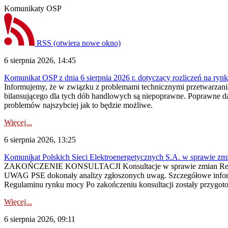
Komunikaty OSP
RSS
(otwiera nowe okno)
6 sierpnia 2026, 14:45
Komunikat OSP z dnia 6 sierpnia 2026 r. dotyczący rozliczeń na rynku
Informujemy, że w związku z problemami technicznymi przetwarzani
bilansującego dla tych dób handlowych są niepoprawne. Poprawne dane
problemów najszybciej jak to będzie możliwe.
Więcej...
6 sierpnia 2026, 13:25
Komunikat Polskich Sieci Elektroenergetycznych S.A. w sprawie z
ZAKOŃCZENIE KONSULTACJI Konsultacje w sprawie zmian Regula
UWAG PSE dokonały analizy zgłoszonych uwag. Szczegółowe informac
Regulaminu rynku mocy Po zakończeniu konsultacji zostały przygoto
Więcej...
6 sierpnia 2026, 09:11