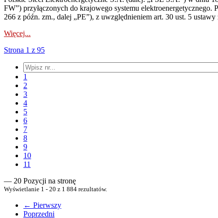
FW”) przyłączonych do krajowego systemu elektroenergetycznego. Pole
266 z późn. zm., dalej „PE”), z uwzględnieniem art. 30 ust. 5 ustawy z
Więcej...
Strona 1 z 95
1
2
3
4
5
6
7
8
9
10
11
— 20 Pozycji na stronę
Wyświetlanie 1 - 20 z 1 884 rezultatów.
← Pierwszy
Poprzedni