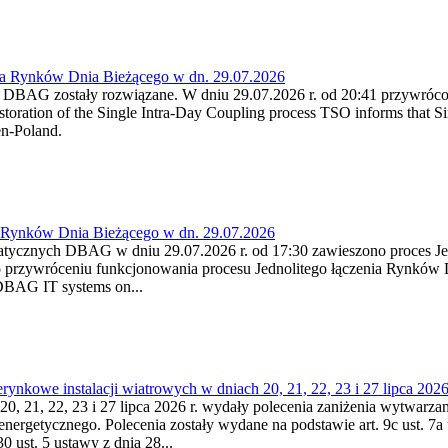
ia Rynków Dnia Bieżącego w dn. 29.07.2026
h DBAG zostały rozwiązane. W dniu 29.07.2026 r. od 20:41 przywróco
ration of the Single Intra-Day Coupling process TSO informs that Si
en-Poland.
a Rynków Dnia Bieżącego w dn. 29.07.2026
atycznych DBAG w dniu 29.07.2026 r. od 17:30 zawieszono proces Je
przywróceniu funkcjonowania procesu Jednolitego łączenia Rynków D
 DBAG IT systems on...
nkowe instalacji wiatrowych w dniach 20, 21, 22, 23 i 27 lipca 2026 
20, 21, 22, 23 i 27 lipca 2026 r. wydały polecenia zaniżenia wytwarzani
nergetycznego. Polecenia zostały wydane na podstawie art. 9c ust. 7a 
0 ust. 5 ustawy z dnia 28...