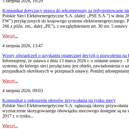
5 sierpnia 2026, 10:29
Komunikat dotyczący prawa do rekompensaty za redysponowanie nier
Polskie Sieci Elektroenergetyczne S.A. (dalej: „PSE S.A.”) w dniu 28 
FW”) przyłączonych do krajowego systemu elektroenergetycznego. Pole
266 z późn. zm., dalej „PE”), z uwzględnieniem art. 30 ust. 5 ustawy z
Więcej...
4 sierpnia 2026, 13:47
Wzory oświadczeń o uzyskaniu ostatecznej decyzji o pozwoleniu na
Informujemy, że ustawa z dnia 13 marca 2026 r. o zmianie ustawy – 
systemu, do którego sieci przyłączany jest obiekt, zawiadomienia o 
przypadkach określonych w przepisach ustawy. Poniżej udostępniam
Więcej...
4 sierpnia 2026, 09:03
Komunikat o ogłoszeniu okresów przywołania na rynku mocy
Polskie Sieci Elektroenergetyczne S.A. ogłaszają okresy przywołan
wyznaczenie skorygowanego obowiązku mocowego dostępne są na stroni
2017 r. o rynku...
Więcej...