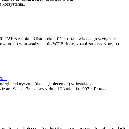
korzystania,...
/2195 z dnia 23‍ listopada 2017 r. ustanawiającego wytyczne
nowane do wprowadzenia do WDB, który został zamieszczony na
6 r.
rgii elektrycznej (dalej: „Polecenia”) w instalacjach
e art. 9c ust. 7a ustawy z dnia 10 kwietnia 1997 r. Prawo
nej (dalej: „Polecenia”) w instalacjach wiatrowych (dalej: „Instalacje