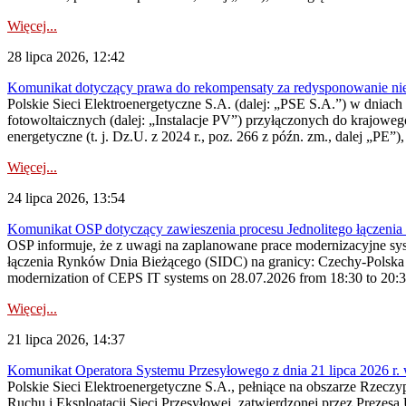
Więcej...
28 lipca 2026, 12:42
Komunikat dotyczący prawa do rekompensaty za redysponowanie nieryn
Polskie Sieci Elektroenergetyczne S.A. (dalej: „PSE S.A.”) w dniach 2
fotowoltaicznych (dalej: „Instalacje PV”) przyłączonych do krajoweg
energetyczne (t. j. Dz.U. z 2024 r., poz. 266 z późn. zm., dalej „PE”),
Więcej...
24 lipca 2026, 13:54
Komunikat OSP dotyczący zawieszenia procesu Jednolitego łączeni
OSP informuje, że z uwagi na zaplanowane prace modernizacyjne sy
łączenia Rynków Dnia Bieżącego (SIDC) na granicy: Czechy-Polska 
modernization of CEPS IT systems on 28.07.2026 from 18:30 to 20:30, 
Więcej...
21 lipca 2026, 14:37
Komunikat Operatora Systemu Przesyłowego z dnia 21 lipca 2026 r. 
Polskie Sieci Elektroenergetyczne S.A., pełniące na obszarze Rzecz
Ruchu i Eksploatacji Sieci Przesyłowej, zatwierdzonej przez Prezes