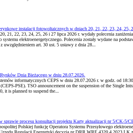
kowe instalacji fotowoltaicznych w dniach 20, 21, 22, 23, 24, 25, 26
0, 21, 22, 23, 24, 25, 26 i 27 lipca 2026 r. wydały polecenia zaniżenia
o systemu elektroenergetycznego. Polecenia zostały wydane na podstawi
 z uwzględnieniem art. 30 ust. 5 ustawy z dnia 28...
a Rynków Dnia Bieżącego w dniu 28.07.2026.
stemów informatycznych CEPS w dniu 28.07.2026 r. w godz. od 18:30 
(CEPS-PSE). TSO announcement on the suspension of the Single Intra
it is planned to suspend the...
w sprawie procesu konsultacji projektu Karty aktualizacji nr 5/CK-5/
ypospolitej Polskiej funkcję Operatora Systemu Przesyłowego elektroe
a Urzędu Regulacji Energetyki decyzją nr DRR.WRE.4320.4.2023.LK z d