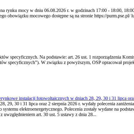
 na rynku mocy w dniu 06.08.2026 r. w godzinach 17:00 - 18:00, 18:00 
 obowiązku mocowego dostępne są na stronie https://purm.pse.pl/ lu
 specyficznych. Na podstawie: art. 26 ust. 1 rozporządzenia Komisji
któw specyficznych”). W związku z powyższym, OSP opracował proje
kowe instalacji fotowoltaicznych w dniach 28, 29, 30 i 31 lipca ora
8, 29, 30 i 31 lipca oraz 2 sierpnia 2026 r. wydały polecenia zaniżenia
o systemu elektroenergetycznego. Polecenia zostały wydane na podstawi
 z uwzględnieniem art. 30 ust. 5 ustawy z dnia 28...