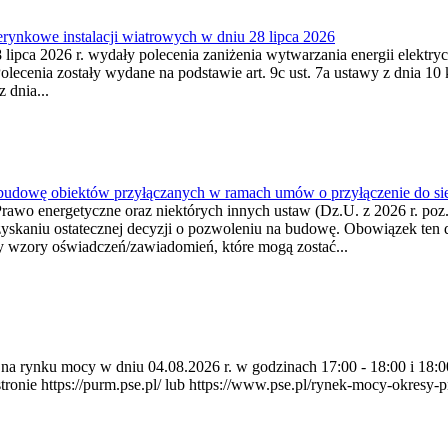
ynkowe instalacji wiatrowych w dniu 28 lipca 2026
lipca 2026 r. wydały polecenia zaniżenia wytwarzania energii elektrycz
cenia zostały wydane na podstawie art. 9c ust. 7a ustawy z dnia 10 k
 dnia...
 budowę obiektów przyłączanych w ramach umów o przyłączenie do sie
Prawo energetyczne oraz niektórych innych ustaw (Dz.U. z 2026 r. po
uzyskaniu ostatecznej decyzji o pozwoleniu na budowę. Obowiązek ten 
y wzory oświadczeń/zawiadomień, które mogą zostać...
ia na rynku mocy w dniu 04.08.2026 r. w godzinach 17:00 - 18:00 i 1
e https://purm.pse.pl/ lub https://www.pse.pl/rynek-mocy-okresy-prz