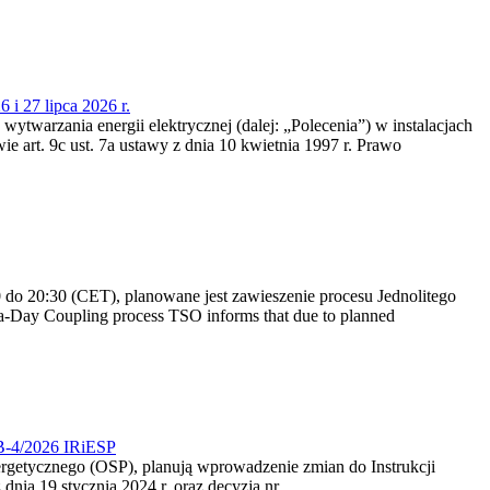
 i 27 lipca 2026 r.
 wytwarzania energii elektrycznej (dalej: „Polecenia”) w instalacjach
e art. 9c ust. 7a ustawy z dnia 10 kwietnia 1997 r. Prawo
do 20:30 (CET), planowane jest zawieszenie procesu Jednolitego
-Day Coupling process TSO informs that due to planned
CB-4/2026 IRiESP
nergetycznego (OSP), planują wprowadzenie zmian do Instrukcji
nia 19 stycznia 2024 r. oraz decyzją nr