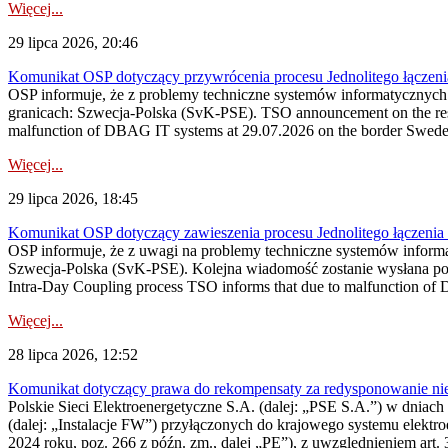
Więcej...
29 lipca 2026, 20:46
Komunikat OSP dotyczący przywrócenia procesu Jednolitego łączen
OSP informuje, że z problemy techniczne systemów informatycznyc
granicach: Szwecja-Polska (SvK-PSE). TSO announcement on the resto
malfunction of DBAG IT systems at 29.07.2026 on the border Swed
Więcej...
29 lipca 2026, 18:45
Komunikat OSP dotyczący zawieszenia procesu Jednolitego łączeni
OSP informuje, że z uwagi na problemy techniczne systemów inform
Szwecja-Polska (SvK-PSE). Kolejna wiadomość zostanie wysłana po 
Intra-Day Coupling process TSO informs that due to malfunction of
Więcej...
28 lipca 2026, 12:52
Komunikat dotyczący prawa do rekompensaty za redysponowanie niery
Polskie Sieci Elektroenergetyczne S.A. (dalej: „PSE S.A.”) w dniach 
(dalej: „Instalacje FW”) przyłączonych do krajowego systemu elektroe
2024 roku, poz. 266 z późn. zm., dalej „PE”), z uwzględnieniem art. 3