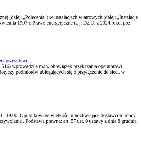
nej (dalej: „Polecenia”) w instalacjach wiatrowych (dalej: „Instalacje
wietnia 1997 r. Prawo energetyczne (t. j. Dz.U. z 2024 roku, poz.
ci przesyłowej
z. 516) wprowadziła m.in. obowiązek przekazania operatorowi
dotyczy podmiotów ubiegających się o przyłączenie do sieci, w
8:00 - 19:00. Opublikowane wielkości umożliwiające dostawcom mocy
ywolania . Podstawa prawna: art. 57 ust. 9 ustawy z dnia 8 grudnia