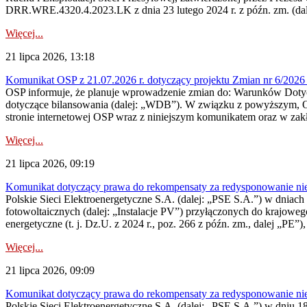
DRR.WRE.4320.4.2023.LK z dnia 23 lutego 2024 r. z późn. zm. (dale
Więcej...
21 lipca 2026, 13:18
Komunikat OSP z 21.07.2026 r. dotyczący projektu Zmian nr 6/20
OSP informuje, że planuje wprowadzenie zmian do: Warunków Dotycz
dotyczące bilansowania (dalej: „WDB”). W związku z powyższym, 
stronie internetowej OSP wraz z niniejszym komunikatem oraz w zak
Więcej...
21 lipca 2026, 09:19
Komunikat dotyczący prawa do rekompensaty za redysponowanie nieryn
Polskie Sieci Elektroenergetyczne S.A. (dalej: „PSE S.A.”) w dniach 1
fotowoltaicznych (dalej: „Instalacje PV”) przyłączonych do krajoweg
energetyczne (t. j. Dz.U. z 2024 r., poz. 266 z późn. zm., dalej „PE”),
Więcej...
21 lipca 2026, 09:09
Komunikat dotyczący prawa do rekompensaty za redysponowanie nier
Polskie Sieci Elektroenergetyczne S.A. (dalej: „PSE S.A.”) w dniu 18 