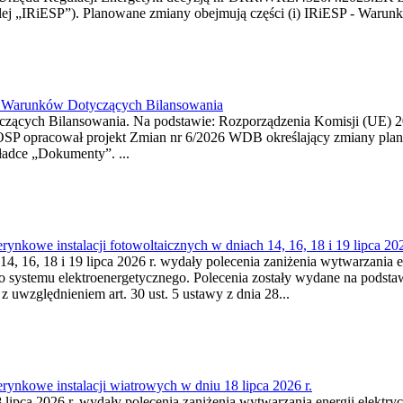
j „IRiESP”). Planowane zmiany obejmują części (i) IRiESP - Warunki 
26 Warunków Dotyczących Bilansowania
ących Bilansowania. Na podstawie: Rozporządzenia Komisji (UE) 2017
OSP opracował projekt Zmian nr 6/2026 WDB określający zmiany pla
ładce „Dokumenty”. ...
kowe instalacji fotowoltaicznych w dniach 14, 16, 18 i 19 lipca 202
4, 16, 18 i 19 lipca 2026 r. wydały polecenia zaniżenia wytwarzania ene
o systemu elektroenergetycznego. Polecenia zostały wydane na podstawi
 z uwzględnieniem art. 30 ust. 5 ustawy z dnia 28...
ynkowe instalacji wiatrowych w dniu 18 lipca 2026 r.
lipca 2026 r. wydały polecenia zaniżenia wytwarzania energii elektrycz