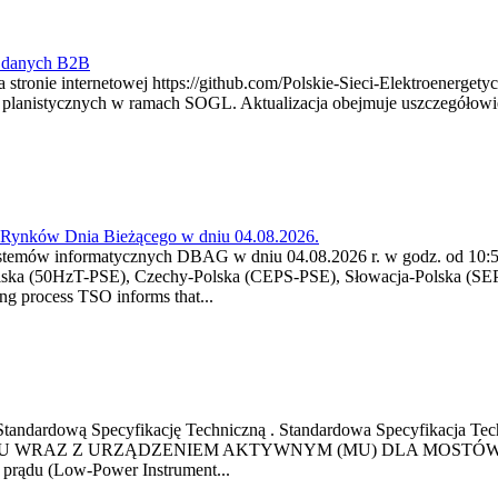
y danych B2B
 stronie internetowej https://github.com/Polskie-Sieci-Elektroenerget
ch planistycznych w ramach SOGL. Aktualizacja obejmuje uszczegół
a Rynków Dnia Bieżącego w dniu 04.08.2026.
stemów informatycznych DBAG w dniu 04.08.2026 r. w godz. od 10:55
lska (50HzT-PSE), Czechy-Polska (CEPS-PSE), Słowacja-Polska (SEP
g process TSO informs that...
ową Standardową Specyfikację Techniczną . Standardowa Specyfi
 WRAZ Z URZĄDZENIEM AKTYWNYM (MU) DLA MOSTÓW SZYN
u prądu (Low-Power Instrument...