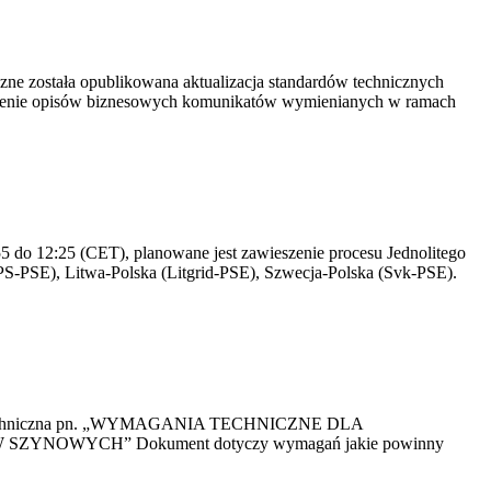
yczne została opublikowana aktualizacja standardów technicznych
owienie opisów biznesowych komunikatów wymienianych w ramach
 do 12:25 (CET), planowane jest zawieszenie procesu Jednolitego
S-PSE), Litwa-Polska (Litgrid-PSE), Szwecja-Polska (Svk-PSE).
kacja Techniczna pn. „WYMAGANIA TECHNICZNE DLA
OWYCH” Dokument dotyczy wymagań jakie powinny