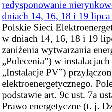
redysponowanie nierynkowe 
dniach 14, 16, 18 i 19 lipca
Polskie Sieci Elektroenerge
w dniach 14, 16, 18 i 19 li
zaniżenia wytwarzania energi
„Polecenia”) w instalacjach
„Instalacje PV”) przyłączo
elektroenergetycznego. Pol
podstawie art. 9c ust. 7a us
Prawo energetyczne (t. j. Dz