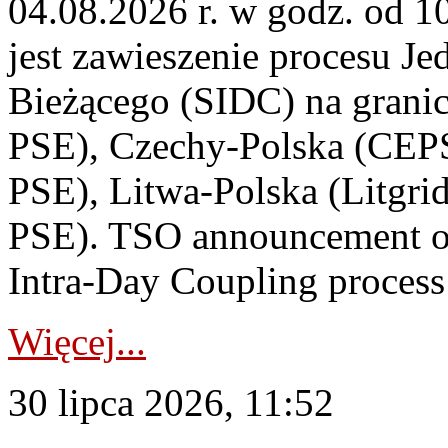
04.08.2026 r. w godz. od 
jest zawieszenie procesu J
Bieżącego (SIDC) na grani
PSE), Czechy-Polska (CEP
PSE), Litwa-Polska (Litgri
PSE). TSO announcement on
Intra-Day Coupling process
Więcej...
30 lipca 2026, 11:52