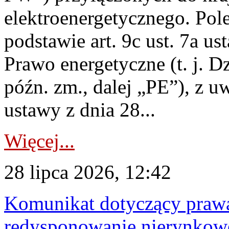
elektroenergetycznego. Pol
podstawie art. 9c ust. 7a us
Prawo energetyczne (t. j. D
późn. zm., dalej „PE”), z u
ustawy z dnia 28...
Więcej...
28 lipca 2026, 12:42
Komunikat dotyczący praw
redysponowanie nierynkowe 