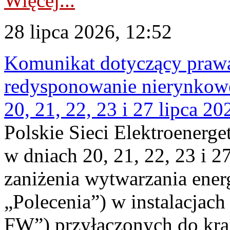
Więcej...
28 lipca 2026, 12:52
Komunikat dotyczący praw
redysponowanie nierynkowe
20, 21, 22, 23 i 27 lipca 202
Polskie Sieci Elektroenerge
w dniach 20, 21, 22, 23 i 2
zaniżenia wytwarzania energi
„Polecenia”) w instalacjach
FW”) przyłączonych do kr