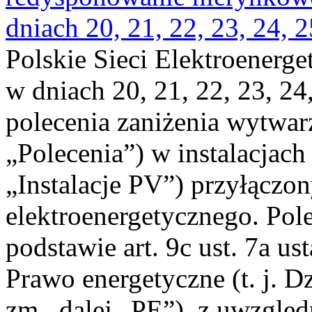
dniach 20, 21, 22, 23, 24, 2
Polskie Sieci Elektroenerge
w dniach 20, 21, 22, 23, 24,
polecenia zaniżenia wytwarz
„Polecenia”) w instalacjach
„Instalacje PV”) przyłączo
elektroenergetycznego. Pol
podstawie art. 9c ust. 7a us
Prawo energetyczne (t. j. Dz
zm., dalej „PE”), z uwzględ