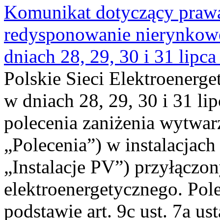
Komunikat dotyczący praw
redysponowanie nierynkowe 
dniach 28, 29, 30 i 31 lipca
Polskie Sieci Elektroenerge
w dniach 28, 29, 30 i 31 lip
polecenia zaniżenia wytwarz
„Polecenia”) w instalacjach
„Instalacje PV”) przyłączo
elektroenergetycznego. Pol
podstawie art. 9c ust. 7a us