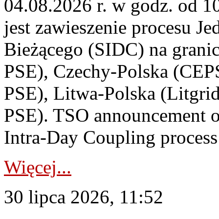
04.08.2026 r. w godz. od 
jest zawieszenie procesu J
Bieżącego (SIDC) na grani
PSE), Czechy-Polska (CEP
PSE), Litwa-Polska (Litgri
PSE). TSO announcement on
Intra-Day Coupling process
Więcej...
30 lipca 2026, 11:52