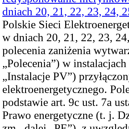
dniach 20, 21, 22, 23, 24, 2
Polskie Sieci Elektroenerge
w dniach 20, 21, 22, 23, 24,
polecenia zaniżenia wytwarz
„Polecenia”) w instalacjach
„Instalacje PV”) przyłączo
elektroenergetycznego. Pol
podstawie art. 9c ust. 7a us
Prawo energetyczne (t. j. Dz
zm., dalej „PE”), z uwzględ