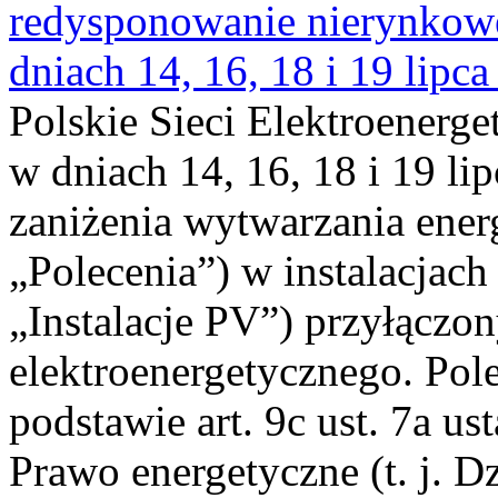
redysponowanie nierynkowe 
dniach 14, 16, 18 i 19 lipca
Polskie Sieci Elektroenerge
w dniach 14, 16, 18 i 19 li
zaniżenia wytwarzania energi
„Polecenia”) w instalacjach
„Instalacje PV”) przyłączo
elektroenergetycznego. Pol
podstawie art. 9c ust. 7a us
Prawo energetyczne (t. j. Dz