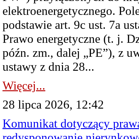
elektroenergetycznego. Pol
podstawie art. 9c ust. 7a us
Prawo energetyczne (t. j. D
późn. zm., dalej „PE”), z u
ustawy z dnia 28...
Więcej...
28 lipca 2026, 12:42
Komunikat dotyczący praw
redysponowanie nierynkowe 