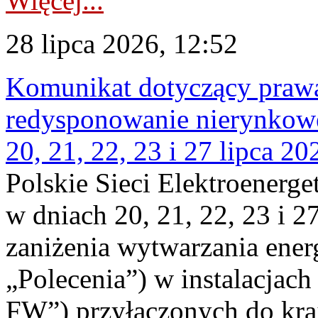
Więcej...
28 lipca 2026, 12:52
Komunikat dotyczący praw
redysponowanie nierynkowe
20, 21, 22, 23 i 27 lipca 202
Polskie Sieci Elektroenerge
w dniach 20, 21, 22, 23 i 2
zaniżenia wytwarzania energi
„Polecenia”) w instalacjach
FW”) przyłączonych do kr