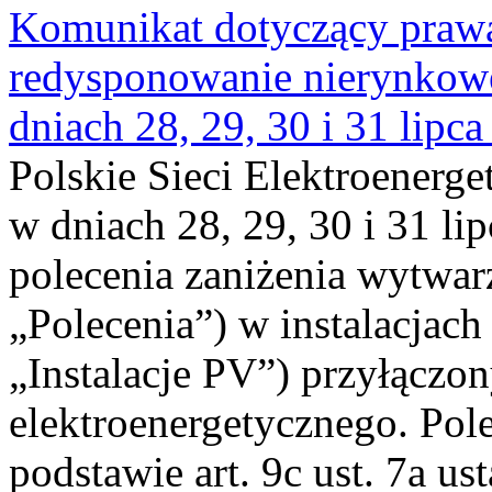
Komunikat dotyczący praw
redysponowanie nierynkowe 
dniach 28, 29, 30 i 31 lipca
Polskie Sieci Elektroenerge
w dniach 28, 29, 30 i 31 lip
polecenia zaniżenia wytwarz
„Polecenia”) w instalacjach
„Instalacje PV”) przyłączo
elektroenergetycznego. Pol
podstawie art. 9c ust. 7a us