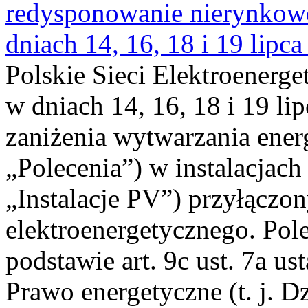
redysponowanie nierynkowe 
dniach 14, 16, 18 i 19 lipca
Polskie Sieci Elektroenerge
w dniach 14, 16, 18 i 19 li
zaniżenia wytwarzania energi
„Polecenia”) w instalacjach
„Instalacje PV”) przyłączo
elektroenergetycznego. Pol
podstawie art. 9c ust. 7a us
Prawo energetyczne (t. j. Dz