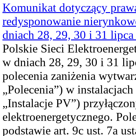
Komunikat dotyczący praw
redysponowanie nierynkowe 
dniach 28, 29, 30 i 31 lipca
Polskie Sieci Elektroenerge
w dniach 28, 29, 30 i 31 lip
polecenia zaniżenia wytwarz
„Polecenia”) w instalacjach
„Instalacje PV”) przyłączo
elektroenergetycznego. Pol
podstawie art. 9c ust. 7a us