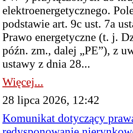
elektroenergetycznego. Pol
podstawie art. 9c ust. 7a us
Prawo energetyczne (t. j. D
późn. zm., dalej „PE”), z u
ustawy z dnia 28...
Więcej...
28 lipca 2026, 12:42
Komunikat dotyczący praw
redysponowanie nierynkowe 