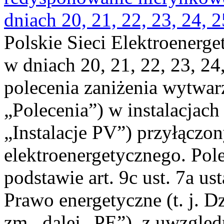
dniach 20, 21, 22, 23, 24, 2
Polskie Sieci Elektroenerge
w dniach 20, 21, 22, 23, 24,
polecenia zaniżenia wytwarz
„Polecenia”) w instalacjach
„Instalacje PV”) przyłączo
elektroenergetycznego. Pol
podstawie art. 9c ust. 7a us
Prawo energetyczne (t. j. Dz
zm., dalej „PE”), z uwzględ