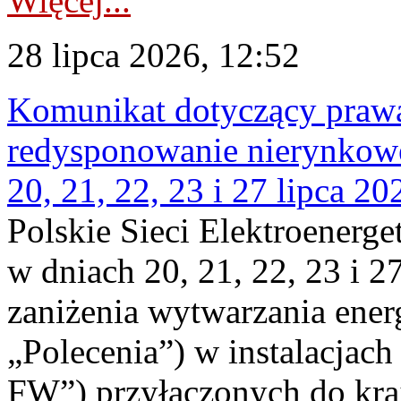
Więcej...
28 lipca 2026, 12:52
Komunikat dotyczący praw
redysponowanie nierynkowe
20, 21, 22, 23 i 27 lipca 202
Polskie Sieci Elektroenerge
w dniach 20, 21, 22, 23 i 2
zaniżenia wytwarzania energi
„Polecenia”) w instalacjach
FW”) przyłączonych do kr