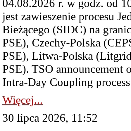
04.08.2026 r. w godz. od 
jest zawieszenie procesu J
Bieżącego (SIDC) na grani
PSE), Czechy-Polska (CEP
PSE), Litwa-Polska (Litgri
PSE). TSO announcement on
Intra-Day Coupling process
Więcej...
30 lipca 2026, 11:52