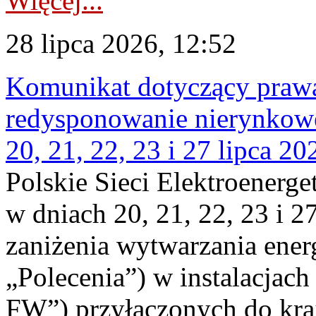
Więcej...
28 lipca 2026, 12:52
Komunikat dotyczący praw
redysponowanie nierynkowe
20, 21, 22, 23 i 27 lipca 202
Polskie Sieci Elektroenerge
w dniach 20, 21, 22, 23 i 2
zaniżenia wytwarzania energi
„Polecenia”) w instalacjach
FW”) przyłączonych do kr