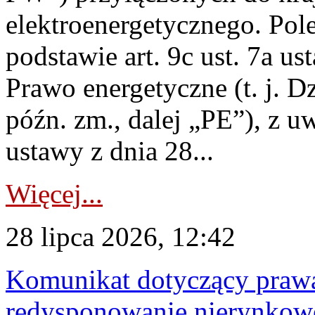
elektroenergetycznego. Pol
podstawie art. 9c ust. 7a us
Prawo energetyczne (t. j. D
późn. zm., dalej „PE”), z u
ustawy z dnia 28...
Więcej...
28 lipca 2026, 12:42
Komunikat dotyczący praw
redysponowanie nierynkowe 