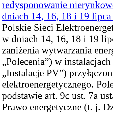
redysponowanie nierynkowe 
dniach 14, 16, 18 i 19 lipca
Polskie Sieci Elektroenerge
w dniach 14, 16, 18 i 19 li
zaniżenia wytwarzania energi
„Polecenia”) w instalacjach
„Instalacje PV”) przyłączo
elektroenergetycznego. Pol
podstawie art. 9c ust. 7a us
Prawo energetyczne (t. j. Dz