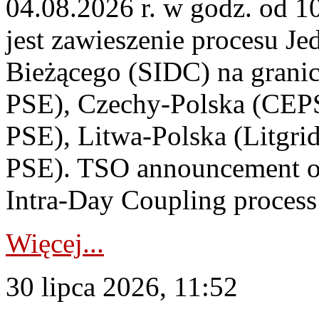
04.08.2026 r. w godz. od 
jest zawieszenie procesu J
Bieżącego (SIDC) na grani
PSE), Czechy-Polska (CEP
PSE), Litwa-Polska (Litgri
PSE). TSO announcement on
Intra-Day Coupling process
Więcej...
30 lipca 2026, 11:52