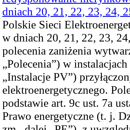
dniach 20, 21, 22, 23, 24, 2
Polskie Sieci Elektroenerge
w dniach 20, 21, 22, 23, 24,
polecenia zaniżenia wytwarz
„Polecenia”) w instalacjach
„Instalacje PV”) przyłączo
elektroenergetycznego. Pol
podstawie art. 9c ust. 7a us
Prawo energetyczne (t. j. Dz
zm., dalej „PE”), z uwzględ