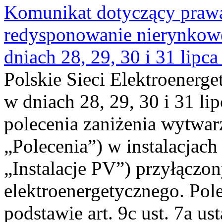
Komunikat dotyczący praw
redysponowanie nierynkowe 
dniach 28, 29, 30 i 31 lipca
Polskie Sieci Elektroenerge
w dniach 28, 29, 30 i 31 lip
polecenia zaniżenia wytwarz
„Polecenia”) w instalacjach
„Instalacje PV”) przyłączo
elektroenergetycznego. Pol
podstawie art. 9c ust. 7a us