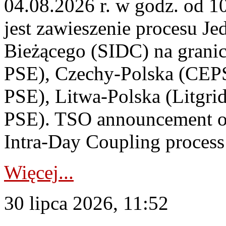
04.08.2026 r. w godz. od 
jest zawieszenie procesu J
Bieżącego (SIDC) na grani
PSE), Czechy-Polska (CEP
PSE), Litwa-Polska (Litgri
PSE). TSO announcement on
Intra-Day Coupling process
Więcej...
30 lipca 2026, 11:52