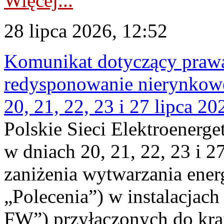
Więcej...
28 lipca 2026, 12:52
Komunikat dotyczący praw
redysponowanie nierynkowe
20, 21, 22, 23 i 27 lipca 202
Polskie Sieci Elektroenerge
w dniach 20, 21, 22, 23 i 2
zaniżenia wytwarzania energi
„Polecenia”) w instalacjach
FW”) przyłączonych do kr