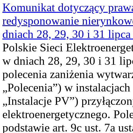
Komunikat dotyczący praw
redysponowanie nierynkowe 
dniach 28, 29, 30 i 31 lipca
Polskie Sieci Elektroenerge
w dniach 28, 29, 30 i 31 lip
polecenia zaniżenia wytwarz
„Polecenia”) w instalacjach
„Instalacje PV”) przyłączo
elektroenergetycznego. Pol
podstawie art. 9c ust. 7a us