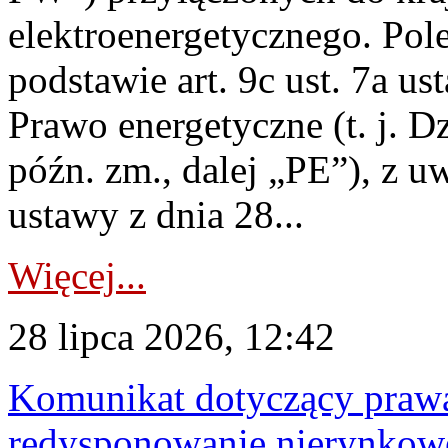
elektroenergetycznego. Pol
podstawie art. 9c ust. 7a us
Prawo energetyczne (t. j. D
późn. zm., dalej „PE”), z u
ustawy z dnia 28...
Więcej...
28 lipca 2026, 12:42
Komunikat dotyczący praw
redysponowanie nierynkowe 