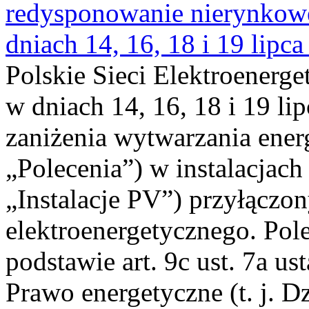
redysponowanie nierynkowe 
dniach 14, 16, 18 i 19 lipca
Polskie Sieci Elektroenerge
w dniach 14, 16, 18 i 19 li
zaniżenia wytwarzania energi
„Polecenia”) w instalacjach
„Instalacje PV”) przyłączo
elektroenergetycznego. Pol
podstawie art. 9c ust. 7a us
Prawo energetyczne (t. j. Dz