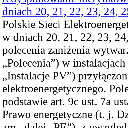
dniach 20, 21, 22, 23, 24, 2
Polskie Sieci Elektroenerge
w dniach 20, 21, 22, 23, 24,
polecenia zaniżenia wytwarz
„Polecenia”) w instalacjach
„Instalacje PV”) przyłączo
elektroenergetycznego. Pol
podstawie art. 9c ust. 7a us
Prawo energetyczne (t. j. Dz
zm., dalej „PE”), z uwzględ