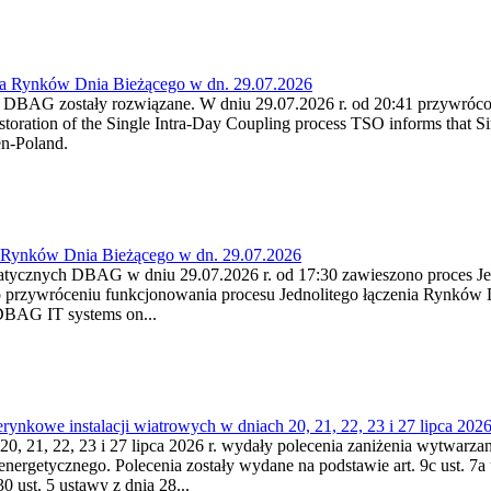
ia Rynków Dnia Bieżącego w dn. 29.07.2026
h DBAG zostały rozwiązane. W dniu 29.07.2026 r. od 20:41 przywróco
ration of the Single Intra-Day Coupling process TSO informs that Si
en-Poland.
a Rynków Dnia Bieżącego w dn. 29.07.2026
atycznych DBAG w dniu 29.07.2026 r. od 17:30 zawieszono proces Je
przywróceniu funkcjonowania procesu Jednolitego łączenia Rynków D
 DBAG IT systems on...
nkowe instalacji wiatrowych w dniach 20, 21, 22, 23 i 27 lipca 2026 
20, 21, 22, 23 i 27 lipca 2026 r. wydały polecenia zaniżenia wytwarzani
nergetycznego. Polecenia zostały wydane na podstawie art. 9c ust. 7a 
0 ust. 5 ustawy z dnia 28...