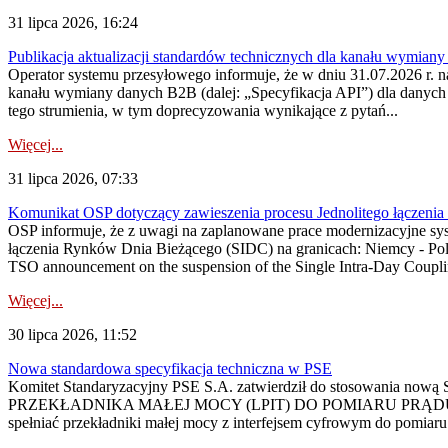
31 lipca 2026, 16:24
Publikacja aktualizacji standardów technicznych dla kanału wymian
Operator systemu przesyłowego informuje, że w dniu 31.07.2026 r. na
kanału wymiany danych B2B (dalej: „Specyfikacja API”) dla dany
tego strumienia, w tym doprecyzowania wynikające z pytań...
Więcej...
31 lipca 2026, 07:33
Komunikat OSP dotyczący zawieszenia procesu Jednolitego łączeni
OSP informuje, że z uwagi na zaplanowane prace modernizacyjne sy
łączenia Rynków Dnia Bieżącego (SIDC) na granicach: Niemcy - Po
TSO announcement on the suspension of the Single Intra-Day Couplin
Więcej...
30 lipca 2026, 11:52
Nowa standardowa specyfikacja techniczna w PSE
Komitet Standaryzacyjny PSE S.A. zatwierdził do stosowania n
PRZEKŁADNIKA MAŁEJ MOCY (LPIT) DO POMIARU PRĄDU
spełniać przekładniki małej mocy z interfejsem cyfrowym do pomiar