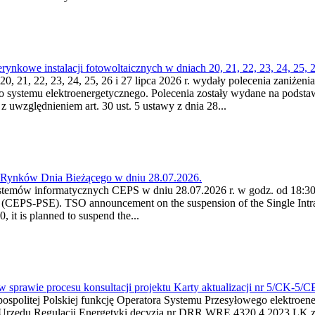
kowe instalacji fotowoltaicznych w dniach 20, 21, 22, 23, 24, 25, 26
0, 21, 22, 23, 24, 25, 26 i 27 lipca 2026 r. wydały polecenia zaniżenia
o systemu elektroenergetycznego. Polecenia zostały wydane na podstawi
 z uwzględnieniem art. 30 ust. 5 ustawy z dnia 28...
a Rynków Dnia Bieżącego w dniu 28.07.2026.
stemów informatycznych CEPS w dniu 28.07.2026 r. w godz. od 18:30 
(CEPS-PSE). TSO announcement on the suspension of the Single Intra
it is planned to suspend the...
w sprawie procesu konsultacji projektu Karty aktualizacji nr 5/CK-5/
ypospolitej Polskiej funkcję Operatora Systemu Przesyłowego elektroe
a Urzędu Regulacji Energetyki decyzją nr DRR.WRE.4320.4.2023.LK z d