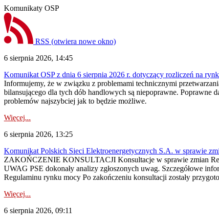
Komunikaty OSP
RSS
(otwiera nowe okno)
6 sierpnia 2026, 14:45
Komunikat OSP z dnia 6 sierpnia 2026 r. dotyczący rozliczeń na rynku
Informujemy, że w związku z problemami technicznymi przetwarzani
bilansującego dla tych dób handlowych są niepoprawne. Poprawne dane
problemów najszybciej jak to będzie możliwe.
Więcej...
6 sierpnia 2026, 13:25
Komunikat Polskich Sieci Elektroenergetycznych S.A. w sprawie z
ZAKOŃCZENIE KONSULTACJI Konsultacje w sprawie zmian Regula
UWAG PSE dokonały analizy zgłoszonych uwag. Szczegółowe informac
Regulaminu rynku mocy Po zakończeniu konsultacji zostały przygoto
Więcej...
6 sierpnia 2026, 09:11