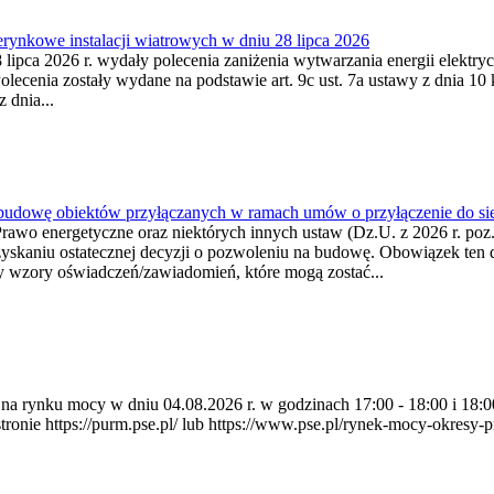
ynkowe instalacji wiatrowych w dniu 28 lipca 2026
lipca 2026 r. wydały polecenia zaniżenia wytwarzania energii elektrycz
cenia zostały wydane na podstawie art. 9c ust. 7a ustawy z dnia 10 k
 dnia...
 budowę obiektów przyłączanych w ramach umów o przyłączenie do sie
Prawo energetyczne oraz niektórych innych ustaw (Dz.U. z 2026 r. po
uzyskaniu ostatecznej decyzji o pozwoleniu na budowę. Obowiązek ten 
y wzory oświadczeń/zawiadomień, które mogą zostać...
ia na rynku mocy w dniu 04.08.2026 r. w godzinach 17:00 - 18:00 i 1
e https://purm.pse.pl/ lub https://www.pse.pl/rynek-mocy-okresy-prz