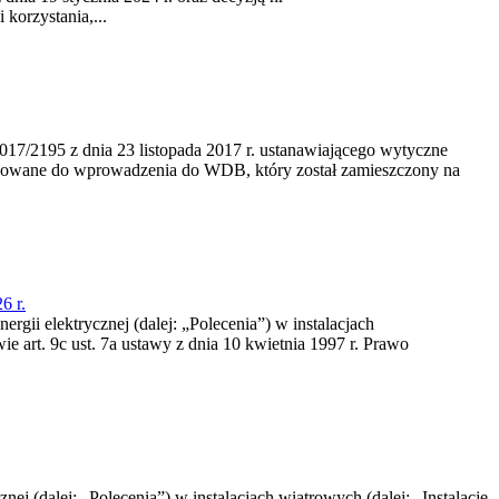
korzystania,...
/2195 z dnia 23‍ listopada 2017 r. ustanawiającego wytyczne
nowane do wprowadzenia do WDB, który został zamieszczony na
6 r.
rgii elektrycznej (dalej: „Polecenia”) w instalacjach
e art. 9c ust. 7a ustawy z dnia 10 kwietnia 1997 r. Prawo
nej (dalej: „Polecenia”) w instalacjach wiatrowych (dalej: „Instalacje