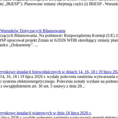
j „IRiESP”). Planowane zmiany obejmują części (i) IRiESP - Warunki 
26 Warunków Dotyczących Bilansowania
ących Bilansowania. Na podstawie: Rozporządzenia Komisji (UE) 2017
OSP opracował projekt Zmian nr 6/2026 WDB określający zmiany pla
ładce „Dokumenty”. ...
kowe instalacji fotowoltaicznych w dniach 14, 16, 18 i 19 lipca 202
4, 16, 18 i 19 lipca 2026 r. wydały polecenia zaniżenia wytwarzania ene
o systemu elektroenergetycznego. Polecenia zostały wydane na podstawi
 z uwzględnieniem art. 30 ust. 5 ustawy z dnia 28...
ynkowe instalacji wiatrowych w dniu 18 lipca 2026 r.
lipca 2026 r. wydały polecenia zaniżenia wytwarzania energii elektrycz