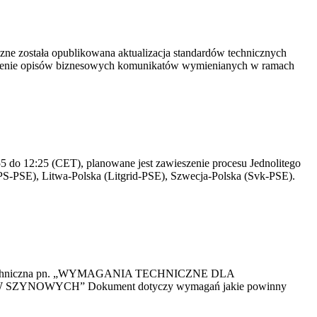
yczne została opublikowana aktualizacja standardów technicznych
owienie opisów biznesowych komunikatów wymienianych w ramach
 do 12:25 (CET), planowane jest zawieszenie procesu Jednolitego
S-PSE), Litwa-Polska (Litgrid-PSE), Szwecja-Polska (Svk-PSE).
kacja Techniczna pn. „WYMAGANIA TECHNICZNE DLA
OWYCH” Dokument dotyczy wymagań jakie powinny