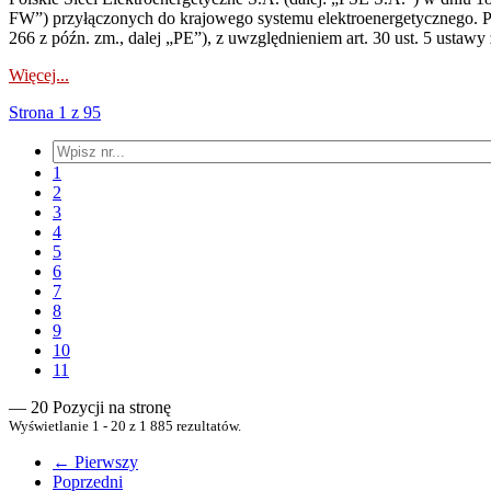
FW”) przyłączonych do krajowego systemu elektroenergetycznego. Pole
266 z późn. zm., dalej „PE”), z uwzględnieniem art. 30 ust. 5 ustawy z
Więcej...
Strona 1 z 95
1
2
3
4
5
6
7
8
9
10
11
— 20 Pozycji na stronę
Wyświetlanie 1 - 20 z 1 885 rezultatów.
← Pierwszy
Poprzedni