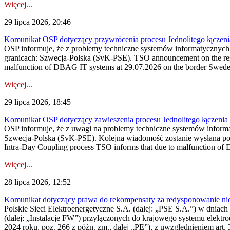
Więcej...
29 lipca 2026, 20:46
Komunikat OSP dotyczący przywrócenia procesu Jednolitego łączen
OSP informuje, że z problemy techniczne systemów informatycznyc
granicach: Szwecja-Polska (SvK-PSE). TSO announcement on the resto
malfunction of DBAG IT systems at 29.07.2026 on the border Swed
Więcej...
29 lipca 2026, 18:45
Komunikat OSP dotyczący zawieszenia procesu Jednolitego łączeni
OSP informuje, że z uwagi na problemy techniczne systemów inform
Szwecja-Polska (SvK-PSE). Kolejna wiadomość zostanie wysłana po 
Intra-Day Coupling process TSO informs that due to malfunction of
Więcej...
28 lipca 2026, 12:52
Komunikat dotyczący prawa do rekompensaty za redysponowanie niery
Polskie Sieci Elektroenergetyczne S.A. (dalej: „PSE S.A.”) w dniach 
(dalej: „Instalacje FW”) przyłączonych do krajowego systemu elektroe
2024 roku, poz. 266 z późn. zm., dalej „PE”), z uwzględnieniem art. 3