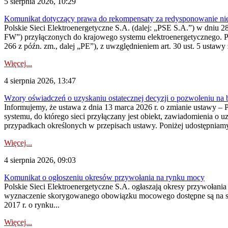
5 sierpnia 2026, 10:29
Komunikat dotyczący prawa do rekompensaty za redysponowanie nier
Polskie Sieci Elektroenergetyczne S.A. (dalej: „PSE S.A.”) w dniu 28 
FW”) przyłączonych do krajowego systemu elektroenergetycznego. Pole
266 z późn. zm., dalej „PE”), z uwzględnieniem art. 30 ust. 5 ustawy z
Więcej...
4 sierpnia 2026, 13:47
Wzory oświadczeń o uzyskaniu ostatecznej decyzji o pozwoleniu na
Informujemy, że ustawa z dnia 13 marca 2026 r. o zmianie ustawy – 
systemu, do którego sieci przyłączany jest obiekt, zawiadomienia o 
przypadkach określonych w przepisach ustawy. Poniżej udostępniam
Więcej...
4 sierpnia 2026, 09:03
Komunikat o ogłoszeniu okresów przywołania na rynku mocy
Polskie Sieci Elektroenergetyczne S.A. ogłaszają okresy przywołan
wyznaczenie skorygowanego obowiązku mocowego dostępne są na stroni
2017 r. o rynku...
Więcej...