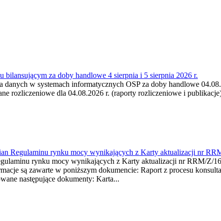
 bilansującym za doby handlowe 4 sierpnia i 5 sierpnia 2026 r.
a danych w systemach informatycznych OSP za doby handlowe 04.08.202
 rozliczeniowe dla 04.08.2026 r. (raporty rozliczeniowe i publikacje)
mian Regulaminu rynku mocy wynikających z Karty aktualizacji nr RR
minu rynku mocy wynikających z Karty aktualizacji nr RRM/Z/
je są zawarte w poniższym dokumencie: Raport z procesu konsultacj
wane następujące dokumenty: Karta...