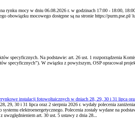
 na rynku mocy w dniu 06.08.2026 r. w godzinach 17:00 - 18:00, 18:00 
 obowiązku mocowego dostępne są na stronie https://purm.pse.pl/ lu
 specyficznych. Na podstawie: art. 26 ust. 1 rozporządzenia Komisji
któw specyficznych”). W związku z powyższym, OSP opracował proje
kowe instalacji fotowoltaicznych w dniach 28, 29, 30 i 31 lipca ora
8, 29, 30 i 31 lipca oraz 2 sierpnia 2026 r. wydały polecenia zaniżenia
o systemu elektroenergetycznego. Polecenia zostały wydane na podstawi
 z uwzględnieniem art. 30 ust. 5 ustawy z dnia 28...