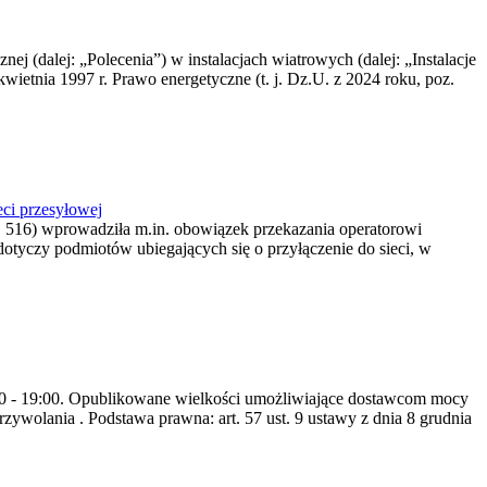
nej (dalej: „Polecenia”) w instalacjach wiatrowych (dalej: „Instalacje
wietnia 1997 r. Prawo energetyczne (t. j. Dz.U. z 2024 roku, poz.
ci przesyłowej
z. 516) wprowadziła m.in. obowiązek przekazania operatorowi
dotyczy podmiotów ubiegających się o przyłączenie do sieci, w
8:00 - 19:00. Opublikowane wielkości umożliwiające dostawcom mocy
ywolania . Podstawa prawna: art. 57 ust. 9 ustawy z dnia 8 grudnia