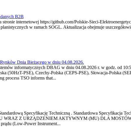
y danych B2B
 stronie internetowej https://github.com/Polskie-Sieci-Elektroenerget
ch planistycznych w ramach SOGL. Aktualizacja obejmuje uszczegół
a Rynków Dnia Bieżącego w dniu 04.08.2026.
stemów informatycznych DBAG w dniu 04.08.2026 r. w godz. od 10:55
lska (50HzT-PSE), Czechy-Polska (CEPS-PSE), Słowacja-Polska (SEP
g process TSO informs that...
ową Standardową Specyfikację Techniczną . Standardowa Specyfi
 WRAZ Z URZĄDZENIEM AKTYWNYM (MU) DLA MOSTÓW SZYN
u prądu (Low-Power Instrument...