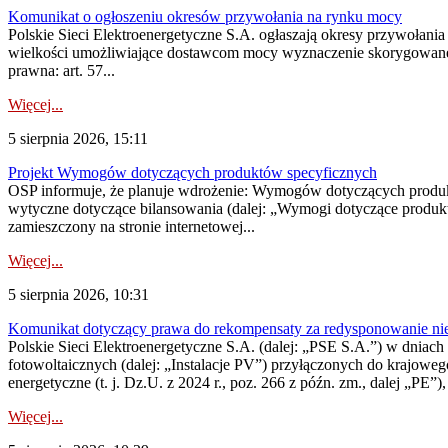
Komunikat o ogłoszeniu okresów przywołania na rynku mocy
Polskie Sieci Elektroenergetyczne S.A. ogłaszają okresy przywołania
wielkości umożliwiające dostawcom mocy wyznaczenie skorygowanego
prawna: art. 57...
Więcej...
5 sierpnia 2026, 15:11
Projekt Wymogów dotyczących produktów specyficznych
OSP informuje, że planuje wdrożenie: Wymogów dotyczących produktów
wytyczne dotyczące bilansowania (dalej: „Wymogi dotyczące produ
zamieszczony na stronie internetowej...
Więcej...
5 sierpnia 2026, 10:31
Komunikat dotyczący prawa do rekompensaty za redysponowanie nieryn
Polskie Sieci Elektroenergetyczne S.A. (dalej: „PSE S.A.”) w dniach 2
fotowoltaicznych (dalej: „Instalacje PV”) przyłączonych do krajoweg
energetyczne (t. j. Dz.U. z 2024 r., poz. 266 z późn. zm., dalej „PE”),
Więcej...