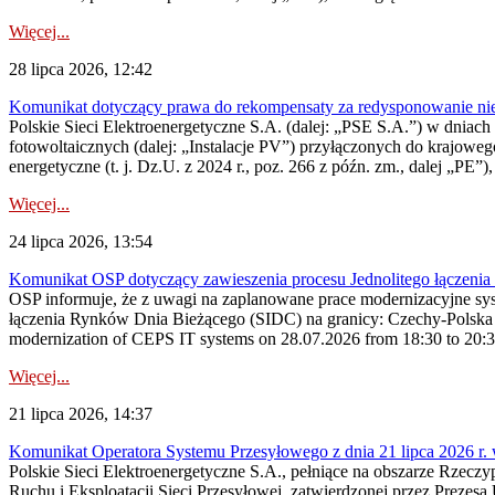
Więcej...
28 lipca 2026, 12:42
Komunikat dotyczący prawa do rekompensaty za redysponowanie nieryn
Polskie Sieci Elektroenergetyczne S.A. (dalej: „PSE S.A.”) w dniach 2
fotowoltaicznych (dalej: „Instalacje PV”) przyłączonych do krajoweg
energetyczne (t. j. Dz.U. z 2024 r., poz. 266 z późn. zm., dalej „PE”),
Więcej...
24 lipca 2026, 13:54
Komunikat OSP dotyczący zawieszenia procesu Jednolitego łączeni
OSP informuje, że z uwagi na zaplanowane prace modernizacyjne sy
łączenia Rynków Dnia Bieżącego (SIDC) na granicy: Czechy-Polska 
modernization of CEPS IT systems on 28.07.2026 from 18:30 to 20:30, 
Więcej...
21 lipca 2026, 14:37
Komunikat Operatora Systemu Przesyłowego z dnia 21 lipca 2026 r. 
Polskie Sieci Elektroenergetyczne S.A., pełniące na obszarze Rzecz
Ruchu i Eksploatacji Sieci Przesyłowej, zatwierdzonej przez Prezes