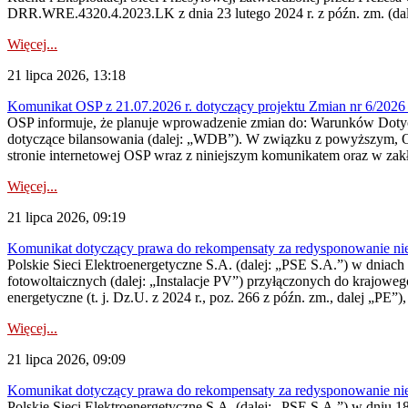
DRR.WRE.4320.4.2023.LK z dnia 23 lutego 2024 r. z późn. zm. (dale
Więcej...
21 lipca 2026, 13:18
Komunikat OSP z 21.07.2026 r. dotyczący projektu Zmian nr 6/20
OSP informuje, że planuje wprowadzenie zmian do: Warunków Dotycz
dotyczące bilansowania (dalej: „WDB”). W związku z powyższym, 
stronie internetowej OSP wraz z niniejszym komunikatem oraz w zak
Więcej...
21 lipca 2026, 09:19
Komunikat dotyczący prawa do rekompensaty za redysponowanie nieryn
Polskie Sieci Elektroenergetyczne S.A. (dalej: „PSE S.A.”) w dniach 1
fotowoltaicznych (dalej: „Instalacje PV”) przyłączonych do krajoweg
energetyczne (t. j. Dz.U. z 2024 r., poz. 266 z późn. zm., dalej „PE”),
Więcej...
21 lipca 2026, 09:09
Komunikat dotyczący prawa do rekompensaty za redysponowanie nier
Polskie Sieci Elektroenergetyczne S.A. (dalej: „PSE S.A.”) w dniu 18 