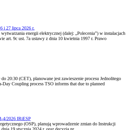
 i 27 lipca 2026 r.
 wytwarzania energii elektrycznej (dalej: „Polecenia”) w instalacjach
e art. 9c ust. 7a ustawy z dnia 10 kwietnia 1997 r. Prawo
do 20:30 (CET), planowane jest zawieszenie procesu Jednolitego
-Day Coupling process TSO informs that due to planned
CB-4/2026 IRiESP
nergetycznego (OSP), planują wprowadzenie zmian do Instrukcji
nia 19 stycznia 2024 r. oraz decyzją nr