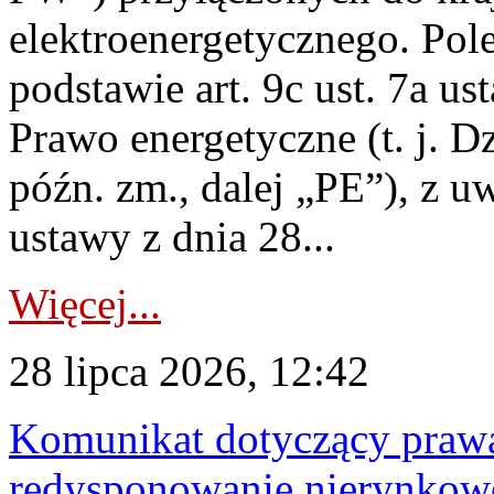
elektroenergetycznego. Pol
podstawie art. 9c ust. 7a us
Prawo energetyczne (t. j. D
późn. zm., dalej „PE”), z u
ustawy z dnia 28...
Więcej...
28 lipca 2026, 12:42
Komunikat dotyczący praw
redysponowanie nierynkowe 