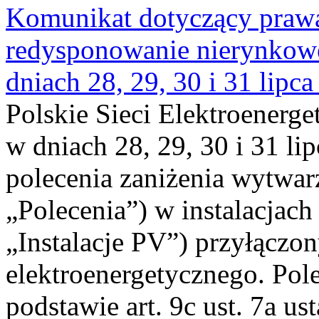
Komunikat dotyczący praw
redysponowanie nierynkowe 
dniach 28, 29, 30 i 31 lipca
Polskie Sieci Elektroenerge
w dniach 28, 29, 30 i 31 lip
polecenia zaniżenia wytwarz
„Polecenia”) w instalacjach
„Instalacje PV”) przyłączo
elektroenergetycznego. Pol
podstawie art. 9c ust. 7a us