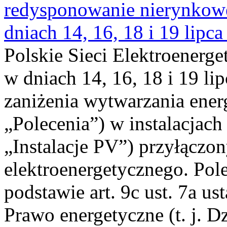
redysponowanie nierynkowe 
dniach 14, 16, 18 i 19 lipca
Polskie Sieci Elektroenerge
w dniach 14, 16, 18 i 19 li
zaniżenia wytwarzania energi
„Polecenia”) w instalacjach
„Instalacje PV”) przyłączo
elektroenergetycznego. Pol
podstawie art. 9c ust. 7a us
Prawo energetyczne (t. j. Dz