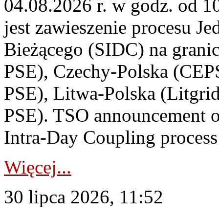
04.08.2026 r. w godz. od 
jest zawieszenie procesu J
Bieżącego (SIDC) na grani
PSE), Czechy-Polska (CEP
PSE), Litwa-Polska (Litgri
PSE). TSO announcement on
Intra-Day Coupling process
Więcej...
30 lipca 2026, 11:52