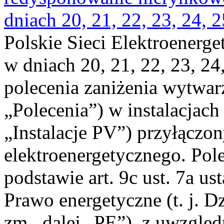
dniach 20, 21, 22, 23, 24, 2
Polskie Sieci Elektroenerge
w dniach 20, 21, 22, 23, 24,
polecenia zaniżenia wytwarz
„Polecenia”) w instalacjach
„Instalacje PV”) przyłączo
elektroenergetycznego. Pol
podstawie art. 9c ust. 7a us
Prawo energetyczne (t. j. Dz
zm., dalej „PE”), z uwzględ