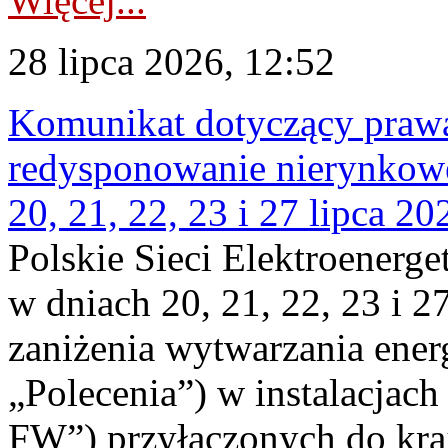
Więcej...
28 lipca 2026, 12:52
Komunikat dotyczący praw
redysponowanie nierynkowe
20, 21, 22, 23 i 27 lipca 202
Polskie Sieci Elektroenerge
w dniach 20, 21, 22, 23 i 2
zaniżenia wytwarzania energi
„Polecenia”) w instalacjach
FW”) przyłączonych do kr