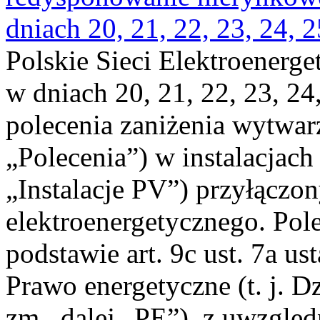
dniach 20, 21, 22, 23, 24, 2
Polskie Sieci Elektroenerge
w dniach 20, 21, 22, 23, 24,
polecenia zaniżenia wytwarz
„Polecenia”) w instalacjach
„Instalacje PV”) przyłączo
elektroenergetycznego. Pol
podstawie art. 9c ust. 7a us
Prawo energetyczne (t. j. Dz
zm., dalej „PE”), z uwzględ