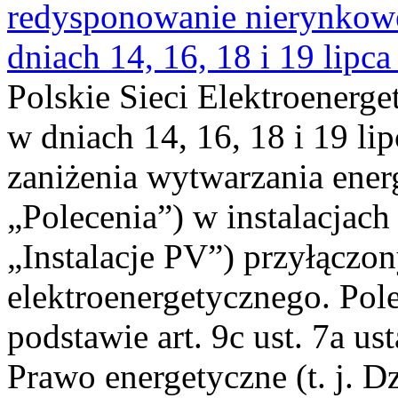
redysponowanie nierynkowe 
dniach 14, 16, 18 i 19 lipca
Polskie Sieci Elektroenerge
w dniach 14, 16, 18 i 19 li
zaniżenia wytwarzania energi
„Polecenia”) w instalacjach
„Instalacje PV”) przyłączo
elektroenergetycznego. Pol
podstawie art. 9c ust. 7a us
Prawo energetyczne (t. j. Dz