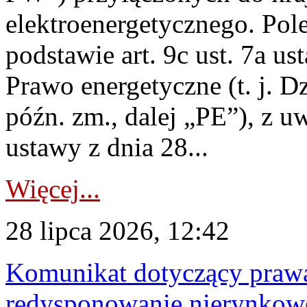
elektroenergetycznego. Pol
podstawie art. 9c ust. 7a us
Prawo energetyczne (t. j. D
późn. zm., dalej „PE”), z u
ustawy z dnia 28...
Więcej...
28 lipca 2026, 12:42
Komunikat dotyczący praw
redysponowanie nierynkowe 