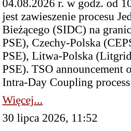
04.08.2026 r. w godz. od 
jest zawieszenie procesu J
Bieżącego (SIDC) na grani
PSE), Czechy-Polska (CEP
PSE), Litwa-Polska (Litgri
PSE). TSO announcement on
Intra-Day Coupling process
Więcej...
30 lipca 2026, 11:52