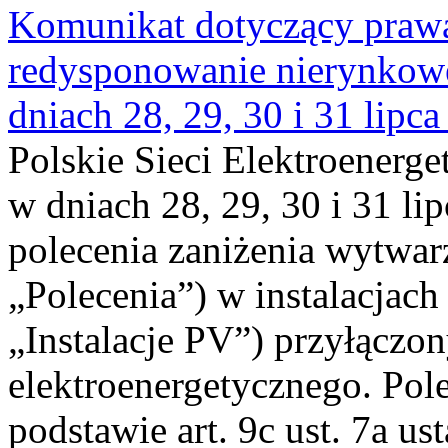
Komunikat dotyczący praw
redysponowanie nierynkowe 
dniach 28, 29, 30 i 31 lipca
Polskie Sieci Elektroenerge
w dniach 28, 29, 30 i 31 lip
polecenia zaniżenia wytwarz
„Polecenia”) w instalacjach
„Instalacje PV”) przyłączo
elektroenergetycznego. Pol
podstawie art. 9c ust. 7a us