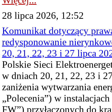
Więcej...
28 lipca 2026, 12:52
Komunikat dotyczący praw
redysponowanie nierynkowe
20, 21, 22, 23 i 27 lipca 202
Polskie Sieci Elektroenerge
w dniach 20, 21, 22, 23 i 2
zaniżenia wytwarzania energi
„Polecenia”) w instalacjach
FW”) przyłączonych do kr