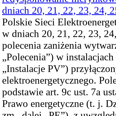
dniach 20, 21, 22, 23, 24, 2
Polskie Sieci Elektroenerge
w dniach 20, 21, 22, 23, 24,
polecenia zaniżenia wytwarz
„Polecenia”) w instalacjach
„Instalacje PV”) przyłączo
elektroenergetycznego. Pol
podstawie art. 9c ust. 7a us
Prawo energetyczne (t. j. Dz
zm., dalej „PE”), z uwzględ