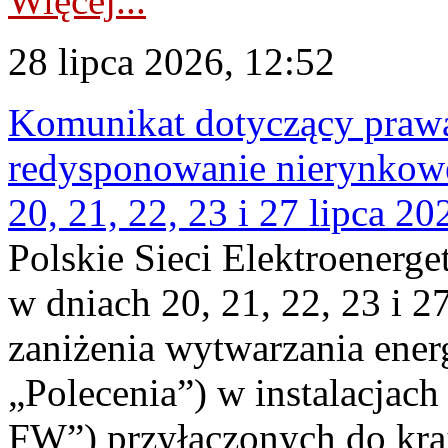
Więcej...
28 lipca 2026, 12:52
Komunikat dotyczący praw
redysponowanie nierynkowe
20, 21, 22, 23 i 27 lipca 202
Polskie Sieci Elektroenerge
w dniach 20, 21, 22, 23 i 2
zaniżenia wytwarzania energi
„Polecenia”) w instalacjach
FW”) przyłączonych do kr