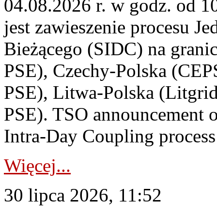
04.08.2026 r. w godz. od 
jest zawieszenie procesu J
Bieżącego (SIDC) na grani
PSE), Czechy-Polska (CEP
PSE), Litwa-Polska (Litgri
PSE). TSO announcement on
Intra-Day Coupling process
Więcej...
30 lipca 2026, 11:52