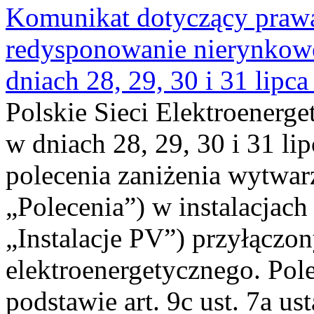
Komunikat dotyczący praw
redysponowanie nierynkowe 
dniach 28, 29, 30 i 31 lipca
Polskie Sieci Elektroenerge
w dniach 28, 29, 30 i 31 lip
polecenia zaniżenia wytwarz
„Polecenia”) w instalacjach
„Instalacje PV”) przyłączo
elektroenergetycznego. Pol
podstawie art. 9c ust. 7a us