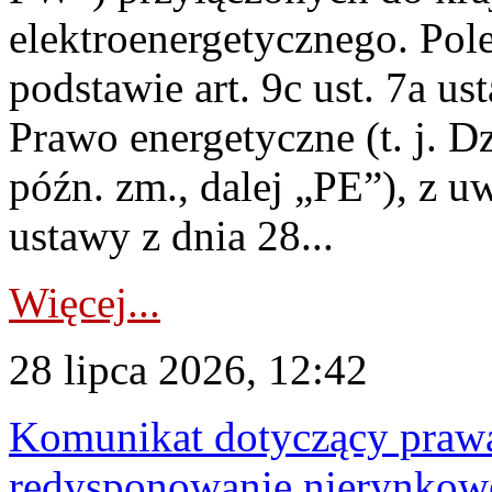
elektroenergetycznego. Pol
podstawie art. 9c ust. 7a us
Prawo energetyczne (t. j. D
późn. zm., dalej „PE”), z u
ustawy z dnia 28...
Więcej...
28 lipca 2026, 12:42
Komunikat dotyczący praw
redysponowanie nierynkowe 