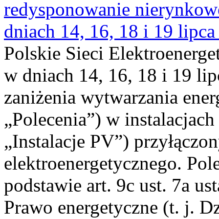
redysponowanie nierynkowe 
dniach 14, 16, 18 i 19 lipca
Polskie Sieci Elektroenerge
w dniach 14, 16, 18 i 19 li
zaniżenia wytwarzania energi
„Polecenia”) w instalacjach
„Instalacje PV”) przyłączo
elektroenergetycznego. Pol
podstawie art. 9c ust. 7a us
Prawo energetyczne (t. j. Dz