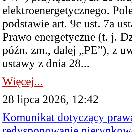
elektroenergetycznego. Pol
podstawie art. 9c ust. 7a us
Prawo energetyczne (t. j. D
późn. zm., dalej „PE”), z u
ustawy z dnia 28...
Więcej...
28 lipca 2026, 12:42
Komunikat dotyczący praw
redysponowanie nierynkowe 