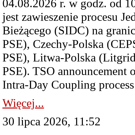
04.08.2026 r. w godz. od 
jest zawieszenie procesu J
Bieżącego (SIDC) na grani
PSE), Czechy-Polska (CEP
PSE), Litwa-Polska (Litgri
PSE). TSO announcement on
Intra-Day Coupling process
Więcej...
30 lipca 2026, 11:52