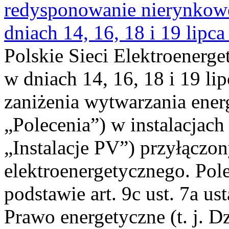
redysponowanie nierynkowe 
dniach 14, 16, 18 i 19 lipca
Polskie Sieci Elektroenerge
w dniach 14, 16, 18 i 19 li
zaniżenia wytwarzania energi
„Polecenia”) w instalacjach
„Instalacje PV”) przyłączo
elektroenergetycznego. Pol
podstawie art. 9c ust. 7a us
Prawo energetyczne (t. j. Dz