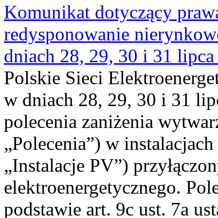
Komunikat dotyczący praw
redysponowanie nierynkowe 
dniach 28, 29, 30 i 31 lipca
Polskie Sieci Elektroenerge
w dniach 28, 29, 30 i 31 lip
polecenia zaniżenia wytwarz
„Polecenia”) w instalacjach
„Instalacje PV”) przyłączo
elektroenergetycznego. Pol
podstawie art. 9c ust. 7a us