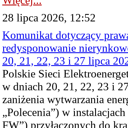
Więcej...
28 lipca 2026, 12:52
Komunikat dotyczący praw
redysponowanie nierynkowe
20, 21, 22, 23 i 27 lipca 202
Polskie Sieci Elektroenerge
w dniach 20, 21, 22, 23 i 2
zaniżenia wytwarzania energi
„Polecenia”) w instalacjach
FW”) przyłączonych do kr