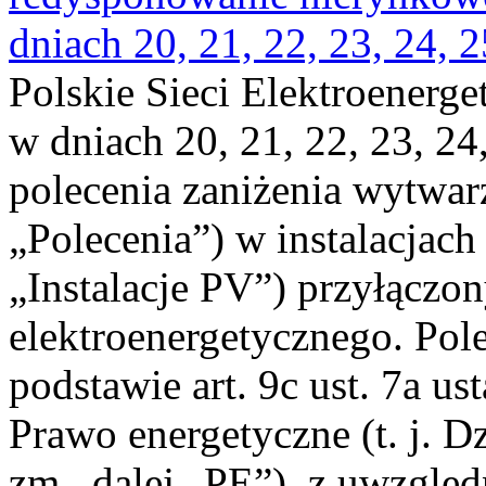
dniach 20, 21, 22, 23, 24, 2
Polskie Sieci Elektroenerge
w dniach 20, 21, 22, 23, 24,
polecenia zaniżenia wytwarz
„Polecenia”) w instalacjach
„Instalacje PV”) przyłączo
elektroenergetycznego. Pol
podstawie art. 9c ust. 7a us
Prawo energetyczne (t. j. Dz
zm., dalej „PE”), z uwzględ