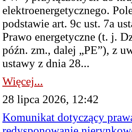
elektroenergetycznego. Pol
podstawie art. 9c ust. 7a us
Prawo energetyczne (t. j. D
późn. zm., dalej „PE”), z u
ustawy z dnia 28...
Więcej...
28 lipca 2026, 12:42
Komunikat dotyczący praw
redysponowanie nierynkowe 