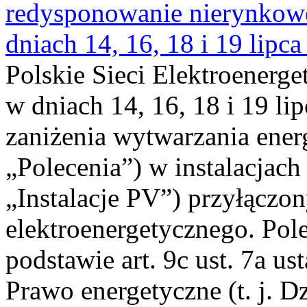
redysponowanie nierynkowe 
dniach 14, 16, 18 i 19 lipca
Polskie Sieci Elektroenerge
w dniach 14, 16, 18 i 19 li
zaniżenia wytwarzania energi
„Polecenia”) w instalacjach
„Instalacje PV”) przyłączo
elektroenergetycznego. Pol
podstawie art. 9c ust. 7a us
Prawo energetyczne (t. j. Dz