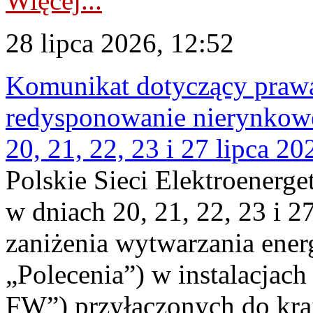
Więcej...
28 lipca 2026, 12:52
Komunikat dotyczący praw
redysponowanie nierynkowe
20, 21, 22, 23 i 27 lipca 202
Polskie Sieci Elektroenerge
w dniach 20, 21, 22, 23 i 2
zaniżenia wytwarzania energi
„Polecenia”) w instalacjach
FW”) przyłączonych do kr