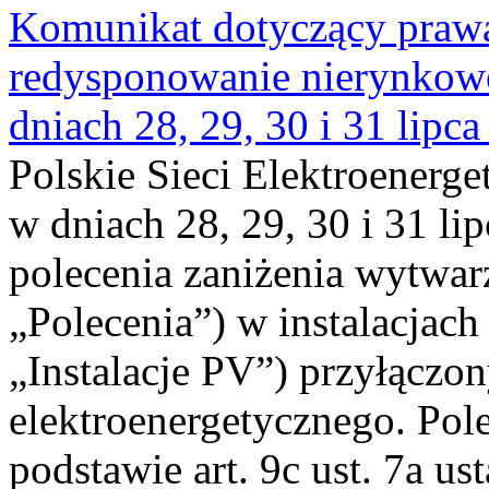
Komunikat dotyczący praw
redysponowanie nierynkowe 
dniach 28, 29, 30 i 31 lipca
Polskie Sieci Elektroenerge
w dniach 28, 29, 30 i 31 lip
polecenia zaniżenia wytwarz
„Polecenia”) w instalacjach
„Instalacje PV”) przyłączo
elektroenergetycznego. Pol
podstawie art. 9c ust. 7a us