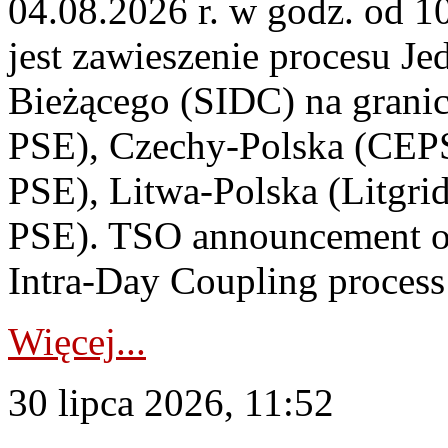
04.08.2026 r. w godz. od 
jest zawieszenie procesu J
Bieżącego (SIDC) na grani
PSE), Czechy-Polska (CEP
PSE), Litwa-Polska (Litgri
PSE). TSO announcement on
Intra-Day Coupling process
Więcej...
30 lipca 2026, 11:52