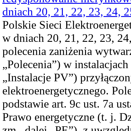
dniach 20, 21, 22, 23, 24, 2
Polskie Sieci Elektroenerge
w dniach 20, 21, 22, 23, 24,
polecenia zaniżenia wytwarz
„Polecenia”) w instalacjach
„Instalacje PV”) przyłączo
elektroenergetycznego. Pol
podstawie art. 9c ust. 7a us
Prawo energetyczne (t. j. Dz
zm., dalej „PE”), z uwzględ