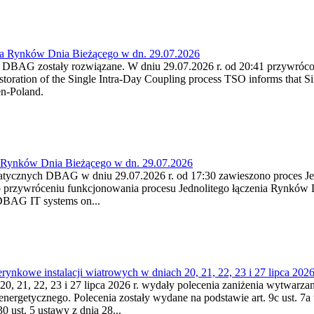
ia Rynków Dnia Bieżącego w dn. 29.07.2026
h DBAG zostały rozwiązane. W dniu 29.07.2026 r. od 20:41 przywróco
ration of the Single Intra-Day Coupling process TSO informs that Si
en-Poland.
a Rynków Dnia Bieżącego w dn. 29.07.2026
atycznych DBAG w dniu 29.07.2026 r. od 17:30 zawieszono proces Je
przywróceniu funkcjonowania procesu Jednolitego łączenia Rynków D
 DBAG IT systems on...
nkowe instalacji wiatrowych w dniach 20, 21, 22, 23 i 27 lipca 2026 
20, 21, 22, 23 i 27 lipca 2026 r. wydały polecenia zaniżenia wytwarzani
nergetycznego. Polecenia zostały wydane na podstawie art. 9c ust. 7a 
0 ust. 5 ustawy z dnia 28...