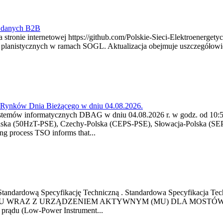
y danych B2B
 stronie internetowej https://github.com/Polskie-Sieci-Elektroenerget
ch planistycznych w ramach SOGL. Aktualizacja obejmuje uszczegół
a Rynków Dnia Bieżącego w dniu 04.08.2026.
stemów informatycznych DBAG w dniu 04.08.2026 r. w godz. od 10:55
lska (50HzT-PSE), Czechy-Polska (CEPS-PSE), Słowacja-Polska (SEP
g process TSO informs that...
ową Standardową Specyfikację Techniczną . Standardowa Specyfi
 WRAZ Z URZĄDZENIEM AKTYWNYM (MU) DLA MOSTÓW SZYN
u prądu (Low-Power Instrument...