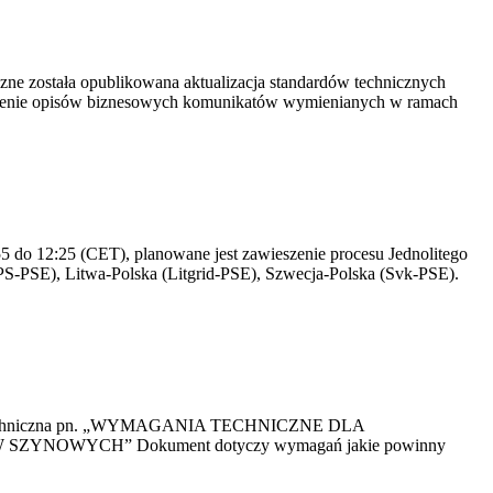
yczne została opublikowana aktualizacja standardów technicznych
owienie opisów biznesowych komunikatów wymienianych w ramach
 do 12:25 (CET), planowane jest zawieszenie procesu Jednolitego
S-PSE), Litwa-Polska (Litgrid-PSE), Szwecja-Polska (Svk-PSE).
kacja Techniczna pn. „WYMAGANIA TECHNICZNE DLA
OWYCH” Dokument dotyczy wymagań jakie powinny