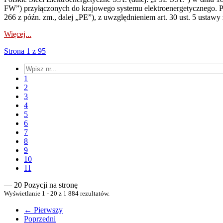
FW”) przyłączonych do krajowego systemu elektroenergetycznego. Pole
266 z późn. zm., dalej „PE”), z uwzględnieniem art. 30 ust. 5 ustawy z
Więcej...
Strona 1 z 95
1
2
3
4
5
6
7
8
9
10
11
— 20 Pozycji na stronę
Wyświetlanie 1 - 20 z 1 884 rezultatów.
← Pierwszy
Poprzedni