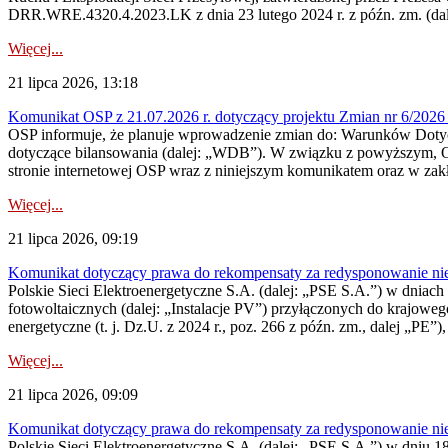
DRR.WRE.4320.4.2023.LK z dnia 23 lutego 2024 r. z późn. zm. (dale
Więcej...
21 lipca 2026, 13:18
Komunikat OSP z 21.07.2026 r. dotyczący projektu Zmian nr 6/20
OSP informuje, że planuje wprowadzenie zmian do: Warunków Dotycz
dotyczące bilansowania (dalej: „WDB”). W związku z powyższym, 
stronie internetowej OSP wraz z niniejszym komunikatem oraz w zak
Więcej...
21 lipca 2026, 09:19
Komunikat dotyczący prawa do rekompensaty za redysponowanie nieryn
Polskie Sieci Elektroenergetyczne S.A. (dalej: „PSE S.A.”) w dniach 1
fotowoltaicznych (dalej: „Instalacje PV”) przyłączonych do krajoweg
energetyczne (t. j. Dz.U. z 2024 r., poz. 266 z późn. zm., dalej „PE”),
Więcej...
21 lipca 2026, 09:09
Komunikat dotyczący prawa do rekompensaty za redysponowanie nier
Polskie Sieci Elektroenergetyczne S.A. (dalej: „PSE S.A.”) w dniu 18 