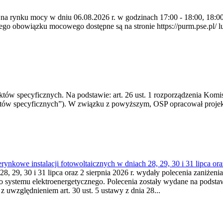
 na rynku mocy w dniu 06.08.2026 r. w godzinach 17:00 - 18:00, 18:00 
 obowiązku mocowego dostępne są na stronie https://purm.pse.pl/ lu
 specyficznych. Na podstawie: art. 26 ust. 1 rozporządzenia Komisji
któw specyficznych”). W związku z powyższym, OSP opracował proje
kowe instalacji fotowoltaicznych w dniach 28, 29, 30 i 31 lipca ora
8, 29, 30 i 31 lipca oraz 2 sierpnia 2026 r. wydały polecenia zaniżenia
o systemu elektroenergetycznego. Polecenia zostały wydane na podstawi
 z uwzględnieniem art. 30 ust. 5 ustawy z dnia 28...