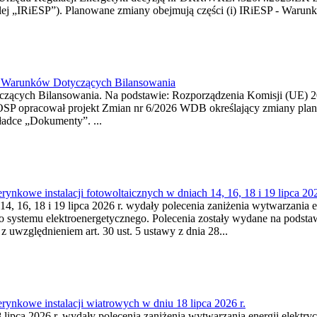
j „IRiESP”). Planowane zmiany obejmują części (i) IRiESP - Warunki 
26 Warunków Dotyczących Bilansowania
ących Bilansowania. Na podstawie: Rozporządzenia Komisji (UE) 2017
OSP opracował projekt Zmian nr 6/2026 WDB określający zmiany pla
ładce „Dokumenty”. ...
kowe instalacji fotowoltaicznych w dniach 14, 16, 18 i 19 lipca 202
4, 16, 18 i 19 lipca 2026 r. wydały polecenia zaniżenia wytwarzania ene
o systemu elektroenergetycznego. Polecenia zostały wydane na podstawi
 z uwzględnieniem art. 30 ust. 5 ustawy z dnia 28...
ynkowe instalacji wiatrowych w dniu 18 lipca 2026 r.
lipca 2026 r. wydały polecenia zaniżenia wytwarzania energii elektrycz