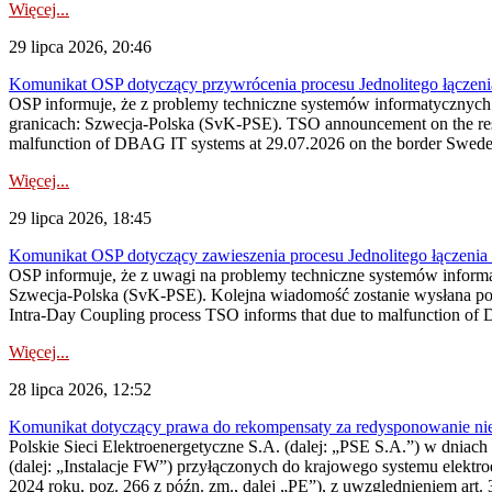
Więcej...
29 lipca 2026, 20:46
Komunikat OSP dotyczący przywrócenia procesu Jednolitego łączen
OSP informuje, że z problemy techniczne systemów informatycznyc
granicach: Szwecja-Polska (SvK-PSE). TSO announcement on the resto
malfunction of DBAG IT systems at 29.07.2026 on the border Swed
Więcej...
29 lipca 2026, 18:45
Komunikat OSP dotyczący zawieszenia procesu Jednolitego łączeni
OSP informuje, że z uwagi na problemy techniczne systemów inform
Szwecja-Polska (SvK-PSE). Kolejna wiadomość zostanie wysłana po 
Intra-Day Coupling process TSO informs that due to malfunction of
Więcej...
28 lipca 2026, 12:52
Komunikat dotyczący prawa do rekompensaty za redysponowanie niery
Polskie Sieci Elektroenergetyczne S.A. (dalej: „PSE S.A.”) w dniach 
(dalej: „Instalacje FW”) przyłączonych do krajowego systemu elektroe
2024 roku, poz. 266 z późn. zm., dalej „PE”), z uwzględnieniem art. 3