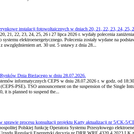
kowe instalacji fotowoltaicznych w dniach 20, 21, 22, 23, 24, 25, 26
0, 21, 22, 23, 24, 25, 26 i 27 lipca 2026 r. wydały polecenia zaniżenia
o systemu elektroenergetycznego. Polecenia zostały wydane na podstawi
 z uwzględnieniem art. 30 ust. 5 ustawy z dnia 28...
a Rynków Dnia Bieżącego w dniu 28.07.2026.
stemów informatycznych CEPS w dniu 28.07.2026 r. w godz. od 18:30 
(CEPS-PSE). TSO announcement on the suspension of the Single Intra
it is planned to suspend the...
w sprawie procesu konsultacji projektu Karty aktualizacji nr 5/CK-5/
ypospolitej Polskiej funkcję Operatora Systemu Przesyłowego elektroe
a Urzędu Regulacji Energetyki decyzją nr DRR.WRE.4320.4.2023.LK z d