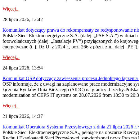
Więcej...
28 lipca 2026, 12:42
Komunikat dotyczący prawa do rekompensaty za redysponowanie nieryn
Polskie Sieci Elektroenergetyczne S.A. (dalej: „PSE S.A.”) w dniach 2
fotowoltaicznych (dalej: „Instalacje PV”) przyłączonych do krajoweg
energetyczne (t. j. Dz.U. z 2024 r., poz. 266 z późn. zm., dalej „PE”),
Więcej...
24 lipca 2026, 13:54
Komunikat OSP dotyczący zawieszenia procesu Jednolitego łączeni
OSP informuje, że z uwagi na zaplanowane prace modernizacyjne sy
łączenia Rynków Dnia Bieżącego (SIDC) na granicy: Czechy-Polska 
modernization of CEPS IT systems on 28.07.2026 from 18:30 to 20:30, 
Więcej...
21 lipca 2026, 14:37
Komunikat Operatora Systemu Przesyłowego z dnia 21 lipca 2026 r. 
Polskie Sieci Elektroenergetyczne S.A., pełniące na obszarze Rzecz
Ruchu i Eksploatacji Sieci Przesyłowej, zatwierdzonej przez Prezes