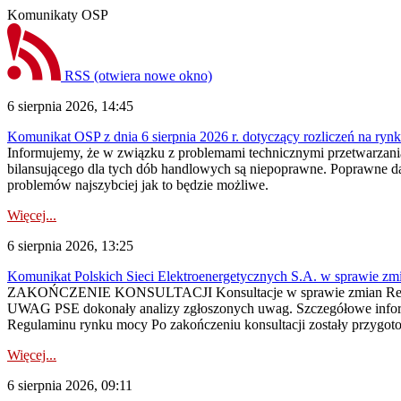
Komunikaty OSP
RSS
(otwiera nowe okno)
6 sierpnia 2026, 14:45
Komunikat OSP z dnia 6 sierpnia 2026 r. dotyczący rozliczeń na rynku
Informujemy, że w związku z problemami technicznymi przetwarzani
bilansującego dla tych dób handlowych są niepoprawne. Poprawne dane
problemów najszybciej jak to będzie możliwe.
Więcej...
6 sierpnia 2026, 13:25
Komunikat Polskich Sieci Elektroenergetycznych S.A. w sprawie z
ZAKOŃCZENIE KONSULTACJI Konsultacje w sprawie zmian Regula
UWAG PSE dokonały analizy zgłoszonych uwag. Szczegółowe informac
Regulaminu rynku mocy Po zakończeniu konsultacji zostały przygoto
Więcej...
6 sierpnia 2026, 09:11