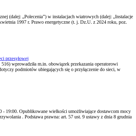
nej (dalej: „Polecenia”) w instalacjach wiatrowych (dalej: „Instalacje
wietnia 1997 r. Prawo energetyczne (t. j. Dz.U. z 2024 roku, poz.
ci przesyłowej
z. 516) wprowadziła m.in. obowiązek przekazania operatorowi
dotyczy podmiotów ubiegających się o przyłączenie do sieci, w
8:00 - 19:00. Opublikowane wielkości umożliwiające dostawcom mocy
ywolania . Podstawa prawna: art. 57 ust. 9 ustawy z dnia 8 grudnia