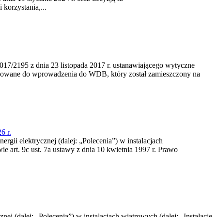
korzystania,...
/2195 z dnia 23‍ listopada 2017 r. ustanawiającego wytyczne
nowane do wprowadzenia do WDB, który został zamieszczony na
6 r.
rgii elektrycznej (dalej: „Polecenia”) w instalacjach
e art. 9c ust. 7a ustawy z dnia 10 kwietnia 1997 r. Prawo
nej (dalej: „Polecenia”) w instalacjach wiatrowych (dalej: „Instalacje