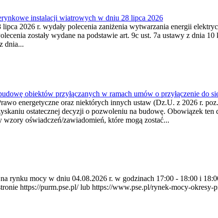
ynkowe instalacji wiatrowych w dniu 28 lipca 2026
lipca 2026 r. wydały polecenia zaniżenia wytwarzania energii elektrycz
cenia zostały wydane na podstawie art. 9c ust. 7a ustawy z dnia 10 k
 dnia...
 budowę obiektów przyłączanych w ramach umów o przyłączenie do sie
Prawo energetyczne oraz niektórych innych ustaw (Dz.U. z 2026 r. po
uzyskaniu ostatecznej decyzji o pozwoleniu na budowę. Obowiązek ten 
y wzory oświadczeń/zawiadomień, które mogą zostać...
ia na rynku mocy w dniu 04.08.2026 r. w godzinach 17:00 - 18:00 i 1
e https://purm.pse.pl/ lub https://www.pse.pl/rynek-mocy-okresy-prz