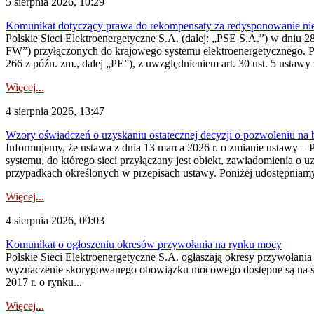
5 sierpnia 2026, 10:29
Komunikat dotyczący prawa do rekompensaty za redysponowanie nier
Polskie Sieci Elektroenergetyczne S.A. (dalej: „PSE S.A.”) w dniu 28 
FW”) przyłączonych do krajowego systemu elektroenergetycznego. Pole
266 z późn. zm., dalej „PE”), z uwzględnieniem art. 30 ust. 5 ustawy z
Więcej...
4 sierpnia 2026, 13:47
Wzory oświadczeń o uzyskaniu ostatecznej decyzji o pozwoleniu na
Informujemy, że ustawa z dnia 13 marca 2026 r. o zmianie ustawy – 
systemu, do którego sieci przyłączany jest obiekt, zawiadomienia o 
przypadkach określonych w przepisach ustawy. Poniżej udostępniam
Więcej...
4 sierpnia 2026, 09:03
Komunikat o ogłoszeniu okresów przywołania na rynku mocy
Polskie Sieci Elektroenergetyczne S.A. ogłaszają okresy przywołan
wyznaczenie skorygowanego obowiązku mocowego dostępne są na stroni
2017 r. o rynku...
Więcej...