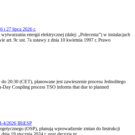
 i 27 lipca 2026 r.
 wytwarzania energii elektrycznej (dalej: „Polecenia”) w instalacjach
e art. 9c ust. 7a ustawy z dnia 10 kwietnia 1997 r. Prawo
do 20:30 (CET), planowane jest zawieszenie procesu Jednolitego
-Day Coupling process TSO informs that due to planned
CB-4/2026 IRiESP
nergetycznego (OSP), planują wprowadzenie zmian do Instrukcji
nia 19 stycznia 2024 r. oraz decyzją nr