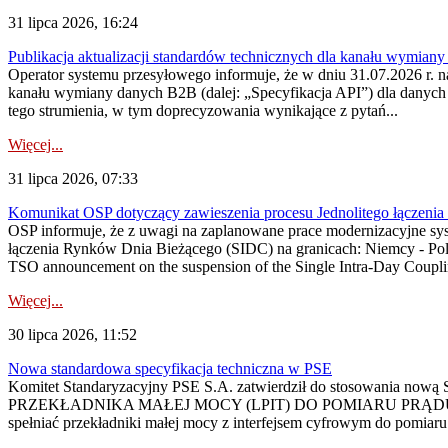
31 lipca 2026, 16:24
Publikacja aktualizacji standardów technicznych dla kanału wymian
Operator systemu przesyłowego informuje, że w dniu 31.07.2026 r. na
kanału wymiany danych B2B (dalej: „Specyfikacja API”) dla dany
tego strumienia, w tym doprecyzowania wynikające z pytań...
Więcej...
31 lipca 2026, 07:33
Komunikat OSP dotyczący zawieszenia procesu Jednolitego łączeni
OSP informuje, że z uwagi na zaplanowane prace modernizacyjne sy
łączenia Rynków Dnia Bieżącego (SIDC) na granicach: Niemcy - Po
TSO announcement on the suspension of the Single Intra-Day Couplin
Więcej...
30 lipca 2026, 11:52
Nowa standardowa specyfikacja techniczna w PSE
Komitet Standaryzacyjny PSE S.A. zatwierdził do stosowania n
PRZEKŁADNIKA MAŁEJ MOCY (LPIT) DO POMIARU PRĄDU
spełniać przekładniki małej mocy z interfejsem cyfrowym do pomiar