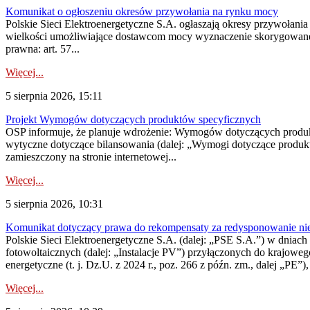
Komunikat o ogłoszeniu okresów przywołania na rynku mocy
Polskie Sieci Elektroenergetyczne S.A. ogłaszają okresy przywołania
wielkości umożliwiające dostawcom mocy wyznaczenie skorygowanego
prawna: art. 57...
Więcej...
5 sierpnia 2026, 15:11
Projekt Wymogów dotyczących produktów specyficznych
OSP informuje, że planuje wdrożenie: Wymogów dotyczących produktów
wytyczne dotyczące bilansowania (dalej: „Wymogi dotyczące produ
zamieszczony na stronie internetowej...
Więcej...
5 sierpnia 2026, 10:31
Komunikat dotyczący prawa do rekompensaty za redysponowanie nieryn
Polskie Sieci Elektroenergetyczne S.A. (dalej: „PSE S.A.”) w dniach 2
fotowoltaicznych (dalej: „Instalacje PV”) przyłączonych do krajoweg
energetyczne (t. j. Dz.U. z 2024 r., poz. 266 z późn. zm., dalej „PE”),
Więcej...