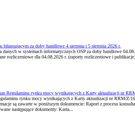
 bilansującym za doby handlowe 4 sierpnia i 5 sierpnia 2026 r.
a danych w systemach informatycznych OSP za doby handlowe 04.08.202
 rozliczeniowe dla 04.08.2026 r. (raporty rozliczeniowe i publikacje)
mian Regulaminu rynku mocy wynikających z Karty aktualizacji nr RR
minu rynku mocy wynikających z Karty aktualizacji nr RRM/Z/
je są zawarte w poniższym dokumencie: Raport z procesu konsultacj
wane następujące dokumenty: Karta...