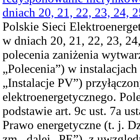
dniach 20, 21, 22, 23, 24, 2
Polskie Sieci Elektroenerge
w dniach 20, 21, 22, 23, 24,
polecenia zaniżenia wytwarz
„Polecenia”) w instalacjach
„Instalacje PV”) przyłączo
elektroenergetycznego. Pol
podstawie art. 9c ust. 7a us
Prawo energetyczne (t. j. Dz
zm., dalej „PE”), z uwzględ