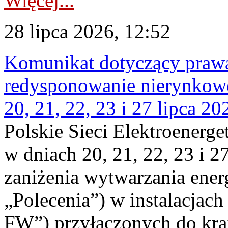
Więcej...
28 lipca 2026, 12:52
Komunikat dotyczący praw
redysponowanie nierynkowe
20, 21, 22, 23 i 27 lipca 202
Polskie Sieci Elektroenerge
w dniach 20, 21, 22, 23 i 2
zaniżenia wytwarzania energi
„Polecenia”) w instalacjach
FW”) przyłączonych do kr