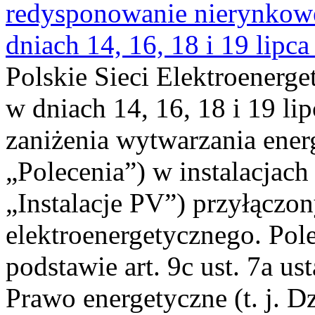
redysponowanie nierynkowe 
dniach 14, 16, 18 i 19 lipca
Polskie Sieci Elektroenerge
w dniach 14, 16, 18 i 19 li
zaniżenia wytwarzania energi
„Polecenia”) w instalacjach
„Instalacje PV”) przyłączo
elektroenergetycznego. Pol
podstawie art. 9c ust. 7a us
Prawo energetyczne (t. j. Dz