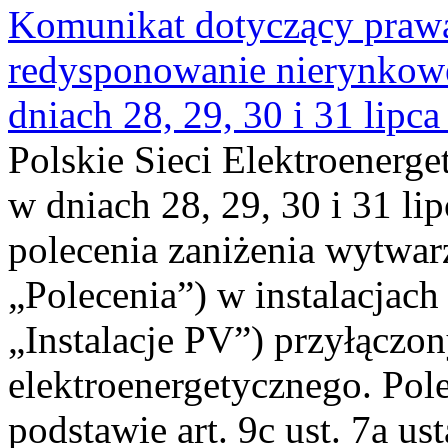
Komunikat dotyczący praw
redysponowanie nierynkowe 
dniach 28, 29, 30 i 31 lipca
Polskie Sieci Elektroenerge
w dniach 28, 29, 30 i 31 lip
polecenia zaniżenia wytwarz
„Polecenia”) w instalacjach
„Instalacje PV”) przyłączo
elektroenergetycznego. Pol
podstawie art. 9c ust. 7a us