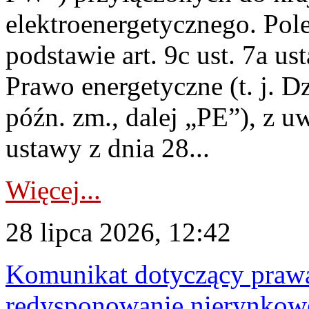
elektroenergetycznego. Pol
podstawie art. 9c ust. 7a us
Prawo energetyczne (t. j. D
późn. zm., dalej „PE”), z u
ustawy z dnia 28...
Więcej...
28 lipca 2026, 12:42
Komunikat dotyczący praw
redysponowanie nierynkowe 