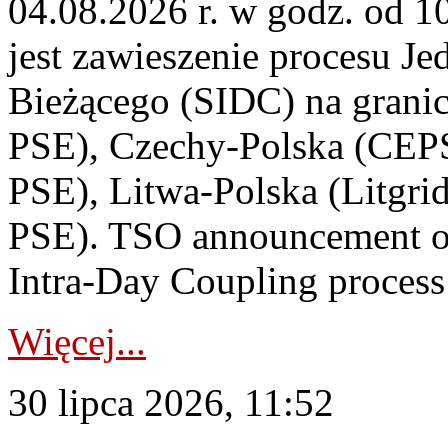
04.08.2026 r. w godz. od 
jest zawieszenie procesu J
Bieżącego (SIDC) na grani
PSE), Czechy-Polska (CEP
PSE), Litwa-Polska (Litgri
PSE). TSO announcement on
Intra-Day Coupling process
Więcej...
30 lipca 2026, 11:52