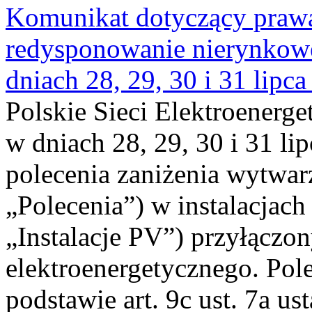
Komunikat dotyczący praw
redysponowanie nierynkowe 
dniach 28, 29, 30 i 31 lipca
Polskie Sieci Elektroenerge
w dniach 28, 29, 30 i 31 lip
polecenia zaniżenia wytwarz
„Polecenia”) w instalacjach
„Instalacje PV”) przyłączo
elektroenergetycznego. Pol
podstawie art. 9c ust. 7a us