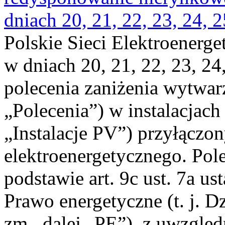
dniach 20, 21, 22, 23, 24, 2
Polskie Sieci Elektroenerge
w dniach 20, 21, 22, 23, 24,
polecenia zaniżenia wytwarz
„Polecenia”) w instalacjach
„Instalacje PV”) przyłączo
elektroenergetycznego. Pol
podstawie art. 9c ust. 7a us
Prawo energetyczne (t. j. Dz
zm., dalej „PE”), z uwzględ