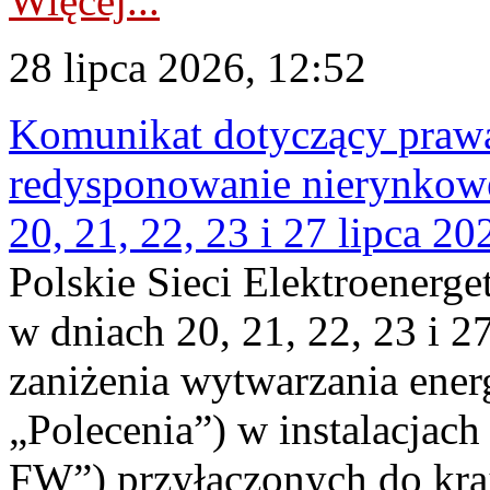
Więcej...
28 lipca 2026, 12:52
Komunikat dotyczący praw
redysponowanie nierynkowe
20, 21, 22, 23 i 27 lipca 202
Polskie Sieci Elektroenerge
w dniach 20, 21, 22, 23 i 2
zaniżenia wytwarzania energi
„Polecenia”) w instalacjach
FW”) przyłączonych do kr