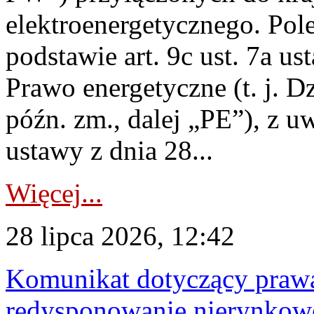
elektroenergetycznego. Pol
podstawie art. 9c ust. 7a us
Prawo energetyczne (t. j. D
późn. zm., dalej „PE”), z u
ustawy z dnia 28...
Więcej...
28 lipca 2026, 12:42
Komunikat dotyczący praw
redysponowanie nierynkowe 