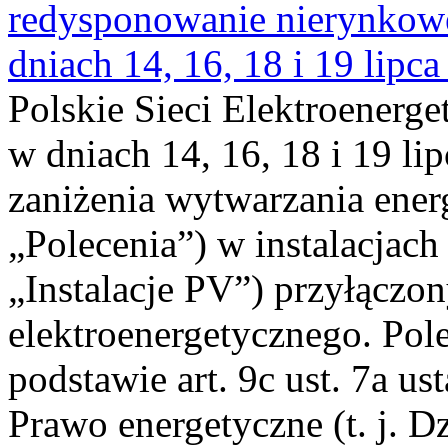
redysponowanie nierynkowe 
dniach 14, 16, 18 i 19 lipca
Polskie Sieci Elektroenerge
w dniach 14, 16, 18 i 19 li
zaniżenia wytwarzania energi
„Polecenia”) w instalacjach
„Instalacje PV”) przyłączo
elektroenergetycznego. Pol
podstawie art. 9c ust. 7a us
Prawo energetyczne (t. j. Dz