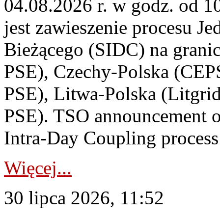
04.08.2026 r. w godz. od 
jest zawieszenie procesu J
Bieżącego (SIDC) na grani
PSE), Czechy-Polska (CEP
PSE), Litwa-Polska (Litgri
PSE). TSO announcement on
Intra-Day Coupling process
Więcej...
30 lipca 2026, 11:52