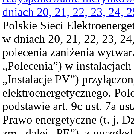
dniach 20, 21, 22, 23, 24, 2
Polskie Sieci Elektroenerge
w dniach 20, 21, 22, 23, 24,
polecenia zaniżenia wytwarz
„Polecenia”) w instalacjach
„Instalacje PV”) przyłączo
elektroenergetycznego. Pol
podstawie art. 9c ust. 7a us
Prawo energetyczne (t. j. Dz
zm., dalej „PE”), z uwzględ