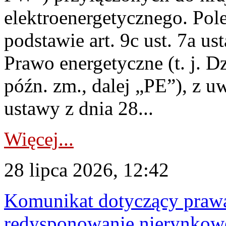
elektroenergetycznego. Pol
podstawie art. 9c ust. 7a us
Prawo energetyczne (t. j. D
późn. zm., dalej „PE”), z u
ustawy z dnia 28...
Więcej...
28 lipca 2026, 12:42
Komunikat dotyczący praw
redysponowanie nierynkowe 