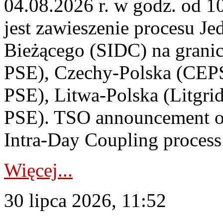
04.08.2026 r. w godz. od 
jest zawieszenie procesu J
Bieżącego (SIDC) na grani
PSE), Czechy-Polska (CEP
PSE), Litwa-Polska (Litgri
PSE). TSO announcement on
Intra-Day Coupling process
Więcej...
30 lipca 2026, 11:52