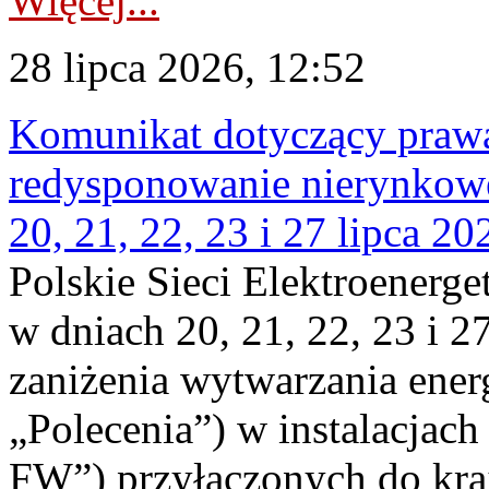
Więcej...
28 lipca 2026, 12:52
Komunikat dotyczący praw
redysponowanie nierynkowe
20, 21, 22, 23 i 27 lipca 202
Polskie Sieci Elektroenerge
w dniach 20, 21, 22, 23 i 2
zaniżenia wytwarzania energi
„Polecenia”) w instalacjach
FW”) przyłączonych do kr