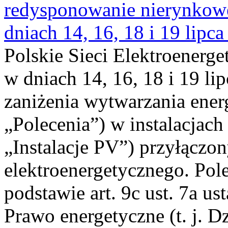
redysponowanie nierynkowe 
dniach 14, 16, 18 i 19 lipca
Polskie Sieci Elektroenerge
w dniach 14, 16, 18 i 19 li
zaniżenia wytwarzania energi
„Polecenia”) w instalacjach
„Instalacje PV”) przyłączo
elektroenergetycznego. Pol
podstawie art. 9c ust. 7a us
Prawo energetyczne (t. j. Dz