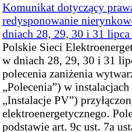
Komunikat dotyczący praw
redysponowanie nierynkowe 
dniach 28, 29, 30 i 31 lipca
Polskie Sieci Elektroenerge
w dniach 28, 29, 30 i 31 lip
polecenia zaniżenia wytwarz
„Polecenia”) w instalacjach
„Instalacje PV”) przyłączo
elektroenergetycznego. Pol
podstawie art. 9c ust. 7a us