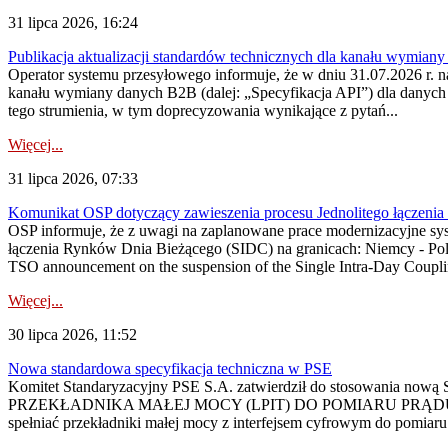
31 lipca 2026, 16:24
Publikacja aktualizacji standardów technicznych dla kanału wymian
Operator systemu przesyłowego informuje, że w dniu 31.07.2026 r. na
kanału wymiany danych B2B (dalej: „Specyfikacja API”) dla dany
tego strumienia, w tym doprecyzowania wynikające z pytań...
Więcej...
31 lipca 2026, 07:33
Komunikat OSP dotyczący zawieszenia procesu Jednolitego łączeni
OSP informuje, że z uwagi na zaplanowane prace modernizacyjne sy
łączenia Rynków Dnia Bieżącego (SIDC) na granicach: Niemcy - Po
TSO announcement on the suspension of the Single Intra-Day Couplin
Więcej...
30 lipca 2026, 11:52
Nowa standardowa specyfikacja techniczna w PSE
Komitet Standaryzacyjny PSE S.A. zatwierdził do stosowania n
PRZEKŁADNIKA MAŁEJ MOCY (LPIT) DO POMIARU PRĄDU
spełniać przekładniki małej mocy z interfejsem cyfrowym do pomiar