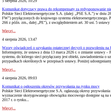
5 sierpnia 2026, 10:29
Komunikat dotyczący prawa do rekompensaty za redysponowanie nier
Polskie Sieci Elektroenergetyczne S.A. (dalej: „PSE S.A.”) w dniu 28 
FW”) przyłączonych do krajowego systemu elektroenergetycznego. Pole
266 z późn. zm., dalej „PE”), z uwzględnieniem art. 30 ust. 5 ustawy z
Więcej...
4 sierpnia 2026, 13:47
Wzory oświadczeń o uzyskaniu ostatecznej decyzji o pozwoleniu na
Informujemy, że ustawa z dnia 13 marca 2026 r. o zmianie ustawy – 
systemu, do którego sieci przyłączany jest obiekt, zawiadomienia o 
przypadkach określonych w przepisach ustawy. Poniżej udostępniam
Więcej...
4 sierpnia 2026, 09:03
Komunikat o ogłoszeniu okresów przywołania na rynku mocy
Polskie Sieci Elektroenergetyczne S.A. ogłaszają okresy przywołan
wyznaczenie skorygowanego obowiązku mocowego dostępne są na stroni
2017 r. o rynku...
Więcej...