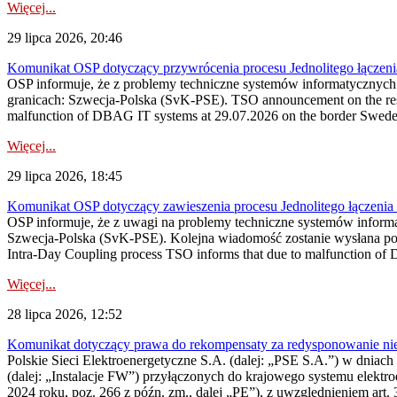
Więcej...
29 lipca 2026, 20:46
Komunikat OSP dotyczący przywrócenia procesu Jednolitego łączen
OSP informuje, że z problemy techniczne systemów informatycznyc
granicach: Szwecja-Polska (SvK-PSE). TSO announcement on the resto
malfunction of DBAG IT systems at 29.07.2026 on the border Swed
Więcej...
29 lipca 2026, 18:45
Komunikat OSP dotyczący zawieszenia procesu Jednolitego łączeni
OSP informuje, że z uwagi na problemy techniczne systemów inform
Szwecja-Polska (SvK-PSE). Kolejna wiadomość zostanie wysłana po 
Intra-Day Coupling process TSO informs that due to malfunction of
Więcej...
28 lipca 2026, 12:52
Komunikat dotyczący prawa do rekompensaty za redysponowanie niery
Polskie Sieci Elektroenergetyczne S.A. (dalej: „PSE S.A.”) w dniach 
(dalej: „Instalacje FW”) przyłączonych do krajowego systemu elektroe
2024 roku, poz. 266 z późn. zm., dalej „PE”), z uwzględnieniem art. 3