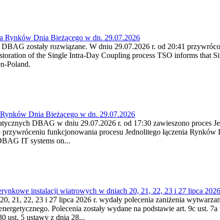
ia Rynków Dnia Bieżącego w dn. 29.07.2026
h DBAG zostały rozwiązane. W dniu 29.07.2026 r. od 20:41 przywróco
ration of the Single Intra-Day Coupling process TSO informs that Si
en-Poland.
a Rynków Dnia Bieżącego w dn. 29.07.2026
atycznych DBAG w dniu 29.07.2026 r. od 17:30 zawieszono proces Je
przywróceniu funkcjonowania procesu Jednolitego łączenia Rynków D
 DBAG IT systems on...
nkowe instalacji wiatrowych w dniach 20, 21, 22, 23 i 27 lipca 2026 
20, 21, 22, 23 i 27 lipca 2026 r. wydały polecenia zaniżenia wytwarzani
nergetycznego. Polecenia zostały wydane na podstawie art. 9c ust. 7a 
0 ust. 5 ustawy z dnia 28...