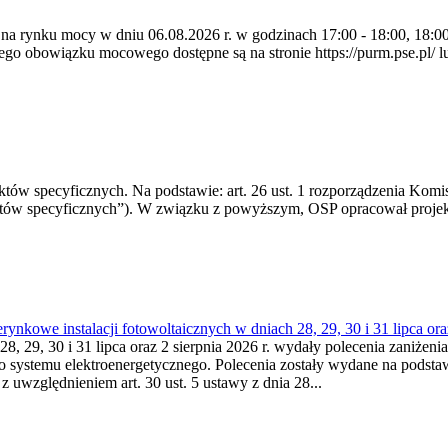
 na rynku mocy w dniu 06.08.2026 r. w godzinach 17:00 - 18:00, 18:00 
 obowiązku mocowego dostępne są na stronie https://purm.pse.pl/ lu
 specyficznych. Na podstawie: art. 26 ust. 1 rozporządzenia Komisji
któw specyficznych”). W związku z powyższym, OSP opracował proje
kowe instalacji fotowoltaicznych w dniach 28, 29, 30 i 31 lipca ora
8, 29, 30 i 31 lipca oraz 2 sierpnia 2026 r. wydały polecenia zaniżenia
o systemu elektroenergetycznego. Polecenia zostały wydane na podstawi
 z uwzględnieniem art. 30 ust. 5 ustawy z dnia 28...