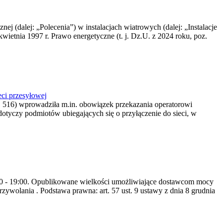
nej (dalej: „Polecenia”) w instalacjach wiatrowych (dalej: „Instalacje
wietnia 1997 r. Prawo energetyczne (t. j. Dz.U. z 2024 roku, poz.
ci przesyłowej
z. 516) wprowadziła m.in. obowiązek przekazania operatorowi
dotyczy podmiotów ubiegających się o przyłączenie do sieci, w
8:00 - 19:00. Opublikowane wielkości umożliwiające dostawcom mocy
ywolania . Podstawa prawna: art. 57 ust. 9 ustawy z dnia 8 grudnia