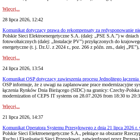
Więcej...
28 lipca 2026, 12:42
Komunikat dotyczący prawa do rekompensaty za redysponowanie nieryn
Polskie Sieci Elektroenergetyczne S.A. (dalej: „PSE S.A.”) w dniach 2
fotowoltaicznych (dalej: „Instalacje PV”) przyłączonych do krajoweg
energetyczne (t. j. Dz.U. z 2024 r., poz. 266 z późn. zm., dalej „PE”),
Więcej...
24 lipca 2026, 13:54
Komunikat OSP dotyczący zawieszenia procesu Jednolitego łączeni
OSP informuje, że z uwagi na zaplanowane prace modernizacyjne sy
łączenia Rynków Dnia Bieżącego (SIDC) na granicy: Czechy-Polska 
modernization of CEPS IT systems on 28.07.2026 from 18:30 to 20:30, 
Więcej...
21 lipca 2026, 14:37
Komunikat Operatora Systemu Przesyłowego z dnia 21 lipca 2026 r. 
Polskie Sieci Elektroenergetyczne S.A., pełniące na obszarze Rzecz
Ruchu i Eksploatacji Sieci Przesyłowej, zatwierdzonej przez Prezes