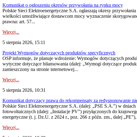
Komunikat o ogłoszeniu okresów przywołania na rynku mocy
Polskie Sieci Elektroenergetyczne S.A. ogłaszają okresy przywołania
wielkości umożliwiające dostawcom mocy wyznaczenie skorygowanego
prawna: art. 57...
Więcej...
5 sierpnia 2026, 15:11
Projekt Wymogów dotyczących produktów specyficznych
OSP informuje, że planuje wdrożenie: Wymogów dotyczących produktów
wytyczne dotyczące bilansowania (dalej: „Wymogi dotyczące produ
zamieszczony na stronie internetowej...
Więcej...
5 sierpnia 2026, 10:31
Komunikat dotyczący prawa do rekompensaty za redysponowanie nieryn
Polskie Sieci Elektroenergetyczne S.A. (dalej: „PSE S.A.”) w dniach 2
fotowoltaicznych (dalej: „Instalacje PV”) przyłączonych do krajoweg
energetyczne (t. j. Dz.U. z 2024 r., poz. 266 z późn. zm., dalej „PE”),
Więcej...