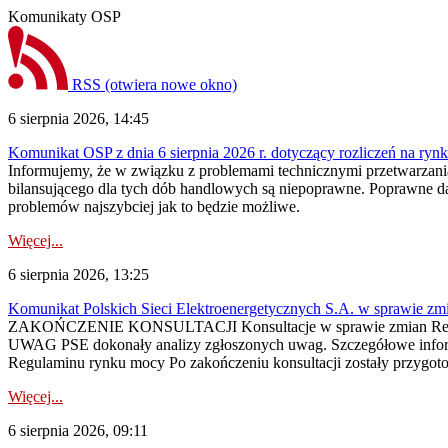
Komunikaty OSP
RSS
(otwiera nowe okno)
6 sierpnia 2026, 14:45
Komunikat OSP z dnia 6 sierpnia 2026 r. dotyczący rozliczeń na rynku
Informujemy, że w związku z problemami technicznymi przetwarzani
bilansującego dla tych dób handlowych są niepoprawne. Poprawne dane
problemów najszybciej jak to będzie możliwe.
Więcej...
6 sierpnia 2026, 13:25
Komunikat Polskich Sieci Elektroenergetycznych S.A. w sprawie z
ZAKOŃCZENIE KONSULTACJI Konsultacje w sprawie zmian Regula
UWAG PSE dokonały analizy zgłoszonych uwag. Szczegółowe informac
Regulaminu rynku mocy Po zakończeniu konsultacji zostały przygoto
Więcej...
6 sierpnia 2026, 09:11