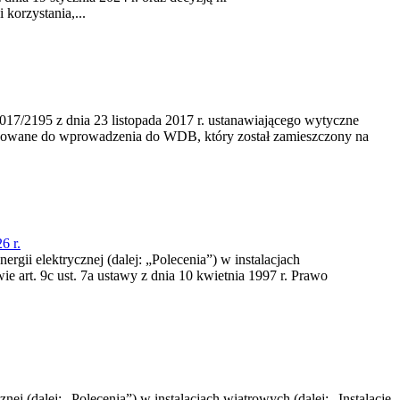
korzystania,...
/2195 z dnia 23‍ listopada 2017 r. ustanawiającego wytyczne
nowane do wprowadzenia do WDB, który został zamieszczony na
6 r.
rgii elektrycznej (dalej: „Polecenia”) w instalacjach
e art. 9c ust. 7a ustawy z dnia 10 kwietnia 1997 r. Prawo
nej (dalej: „Polecenia”) w instalacjach wiatrowych (dalej: „Instalacje