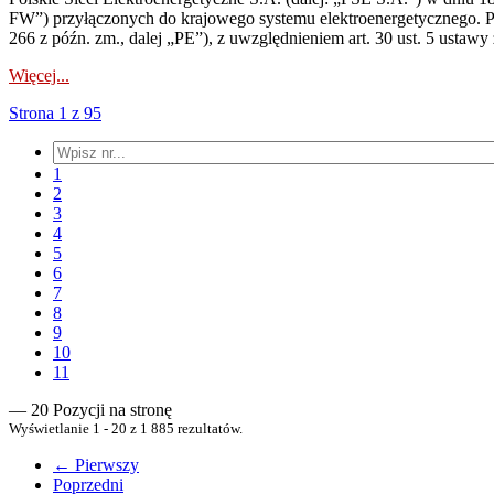
FW”) przyłączonych do krajowego systemu elektroenergetycznego. Pole
266 z późn. zm., dalej „PE”), z uwzględnieniem art. 30 ust. 5 ustawy z
Więcej...
Strona 1 z 95
1
2
3
4
5
6
7
8
9
10
11
— 20 Pozycji na stronę
Wyświetlanie 1 - 20 z 1 885 rezultatów.
← Pierwszy
Poprzedni