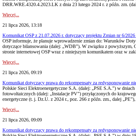
DRR.WRE.4320.4.2023.LK z dnia 23 lutego 2024 r. z późn. zm. (dale
Więcej...
21 lipca 2026, 13:18
Komunikat OSP z 21.07.2026 r. dotyczący projektu Zmian nr 6/20
OSP informuje, że planuje wprowadzenie zmian do: Warunków Dotycz
dotyczące bilansowania (dalej: „WDB”). W związku z powyższym, 
stronie internetowej OSP wraz z niniejszym komunikatem oraz w zak
Więcej...
21 lipca 2026, 09:19
Komunikat dotyczący prawa do rekompensaty za redysponowanie nieryn
Polskie Sieci Elektroenergetyczne S.A. (dalej: „PSE S.A.”) w dniach 1
fotowoltaicznych (dalej: „Instalacje PV”) przyłączonych do krajoweg
energetyczne (t. j. Dz.U. z 2024 r., poz. 266 z późn. zm., dalej „PE”),
Więcej...
21 lipca 2026, 09:09
Komunikat dotyczący prawa do rekompensaty za redysponowanie nier
Polskie Sieci Elektroenergetyczne S.A. (dalej: „PSE S.A.”) w dniu 18 