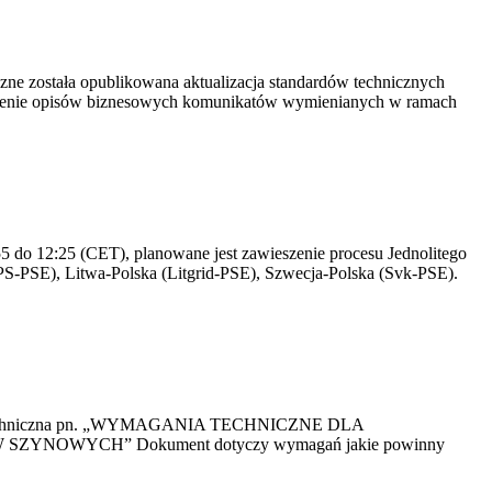
yczne została opublikowana aktualizacja standardów technicznych
owienie opisów biznesowych komunikatów wymienianych w ramach
 do 12:25 (CET), planowane jest zawieszenie procesu Jednolitego
S-PSE), Litwa-Polska (Litgrid-PSE), Szwecja-Polska (Svk-PSE).
kacja Techniczna pn. „WYMAGANIA TECHNICZNE DLA
OWYCH” Dokument dotyczy wymagań jakie powinny