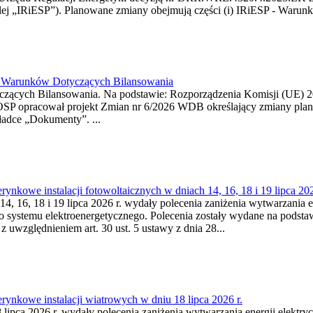
j „IRiESP”). Planowane zmiany obejmują części (i) IRiESP - Warunki 
26 Warunków Dotyczących Bilansowania
ących Bilansowania. Na podstawie: Rozporządzenia Komisji (UE) 2017
OSP opracował projekt Zmian nr 6/2026 WDB określający zmiany pla
ładce „Dokumenty”. ...
kowe instalacji fotowoltaicznych w dniach 14, 16, 18 i 19 lipca 202
4, 16, 18 i 19 lipca 2026 r. wydały polecenia zaniżenia wytwarzania ene
o systemu elektroenergetycznego. Polecenia zostały wydane na podstawi
 z uwzględnieniem art. 30 ust. 5 ustawy z dnia 28...
ynkowe instalacji wiatrowych w dniu 18 lipca 2026 r.
lipca 2026 r. wydały polecenia zaniżenia wytwarzania energii elektrycz