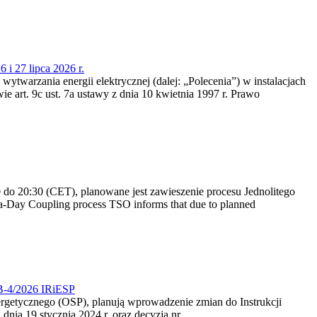
 i 27 lipca 2026 r.
 wytwarzania energii elektrycznej (dalej: „Polecenia”) w instalacjach
e art. 9c ust. 7a ustawy z dnia 10 kwietnia 1997 r. Prawo
do 20:30 (CET), planowane jest zawieszenie procesu Jednolitego
-Day Coupling process TSO informs that due to planned
CB-4/2026 IRiESP
nergetycznego (OSP), planują wprowadzenie zmian do Instrukcji
nia 19 stycznia 2024 r. oraz decyzją nr