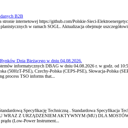
y danych B2B
 stronie internetowej https://github.com/Polskie-Sieci-Elektroenerget
ch planistycznych w ramach SOGL. Aktualizacja obejmuje uszczegół
a Rynków Dnia Bieżącego w dniu 04.08.2026.
stemów informatycznych DBAG w dniu 04.08.2026 r. w godz. od 10:55
lska (50HzT-PSE), Czechy-Polska (CEPS-PSE), Słowacja-Polska (SEP
g process TSO informs that...
ową Standardową Specyfikację Techniczną . Standardowa Specyfi
 WRAZ Z URZĄDZENIEM AKTYWNYM (MU) DLA MOSTÓW SZYN
u prądu (Low-Power Instrument...