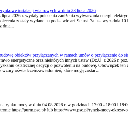
ynkowe instalacji wiatrowych w dniu 28 lipca 2026
lipca 2026 r. wydały polecenia zaniżenia wytwarzania energii elektrycz
cenia zostały wydane na podstawie art. 9c ust. 7a ustawy z dnia 10 k
 dnia...
 budowę obiektów przyłączanych w ramach umów o przyłączenie do sie
Prawo energetyczne oraz niektórych innych ustaw (Dz.U. z 2026 r. po
uzyskaniu ostatecznej decyzji o pozwoleniu na budowę. Obowiązek ten 
y wzory oświadczeń/zawiadomień, które mogą zostać...
ia na rynku mocy w dniu 04.08.2026 r. w godzinach 17:00 - 18:00 i 1
e https://purm.pse.pl/ lub https://www.pse.pl/rynek-mocy-okresy-prz