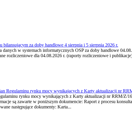
 bilansującym za doby handlowe 4 sierpnia i 5 sierpnia 2026 r.
a danych w systemach informatycznych OSP za doby handlowe 04.08.202
 rozliczeniowe dla 04.08.2026 r. (raporty rozliczeniowe i publikacje)
mian Regulaminu rynku mocy wynikających z Karty aktualizacji nr RR
minu rynku mocy wynikających z Karty aktualizacji nr RRM/Z/
je są zawarte w poniższym dokumencie: Raport z procesu konsultacj
wane następujące dokumenty: Karta...