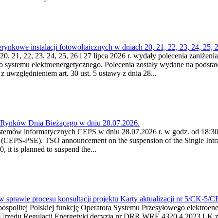
kowe instalacji fotowoltaicznych w dniach 20, 21, 22, 23, 24, 25, 26
0, 21, 22, 23, 24, 25, 26 i 27 lipca 2026 r. wydały polecenia zaniżenia
o systemu elektroenergetycznego. Polecenia zostały wydane na podstawi
 z uwzględnieniem art. 30 ust. 5 ustawy z dnia 28...
a Rynków Dnia Bieżącego w dniu 28.07.2026.
stemów informatycznych CEPS w dniu 28.07.2026 r. w godz. od 18:30 
(CEPS-PSE). TSO announcement on the suspension of the Single Intra
it is planned to suspend the...
w sprawie procesu konsultacji projektu Karty aktualizacji nr 5/CK-5/
ypospolitej Polskiej funkcję Operatora Systemu Przesyłowego elektroe
a Urzędu Regulacji Energetyki decyzją nr DRR.WRE.4320.4.2023.LK z d