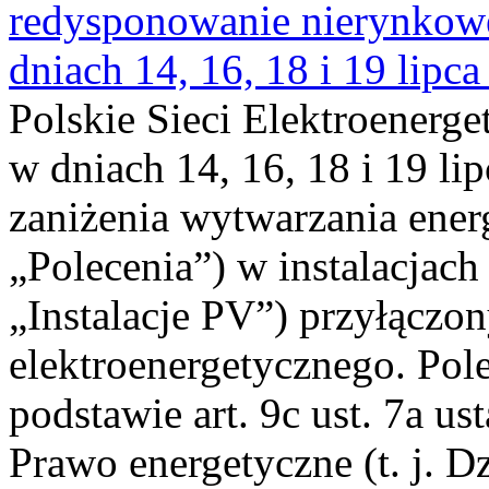
redysponowanie nierynkowe 
dniach 14, 16, 18 i 19 lipca
Polskie Sieci Elektroenerge
w dniach 14, 16, 18 i 19 li
zaniżenia wytwarzania energi
„Polecenia”) w instalacjach
„Instalacje PV”) przyłączo
elektroenergetycznego. Pol
podstawie art. 9c ust. 7a us
Prawo energetyczne (t. j. Dz