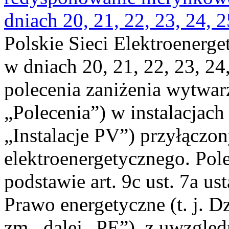
dniach 20, 21, 22, 23, 24, 2
Polskie Sieci Elektroenerge
w dniach 20, 21, 22, 23, 24,
polecenia zaniżenia wytwarz
„Polecenia”) w instalacjach
„Instalacje PV”) przyłączo
elektroenergetycznego. Pol
podstawie art. 9c ust. 7a us
Prawo energetyczne (t. j. Dz
zm., dalej „PE”), z uwzględ