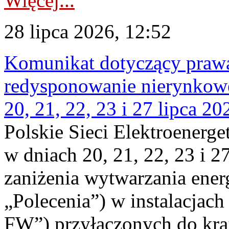
Więcej...
28 lipca 2026, 12:52
Komunikat dotyczący praw
redysponowanie nierynkowe
20, 21, 22, 23 i 27 lipca 202
Polskie Sieci Elektroenerge
w dniach 20, 21, 22, 23 i 2
zaniżenia wytwarzania energi
„Polecenia”) w instalacjach
FW”) przyłączonych do kr