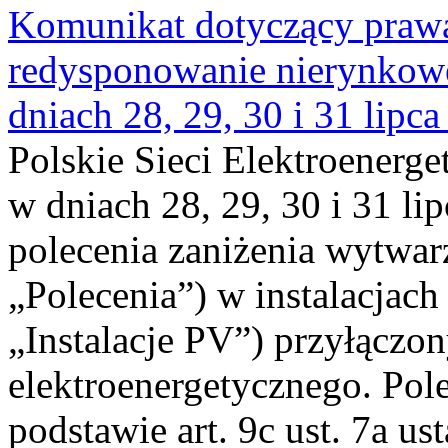
Komunikat dotyczący praw
redysponowanie nierynkowe 
dniach 28, 29, 30 i 31 lipca
Polskie Sieci Elektroenerge
w dniach 28, 29, 30 i 31 lip
polecenia zaniżenia wytwarz
„Polecenia”) w instalacjach
„Instalacje PV”) przyłączo
elektroenergetycznego. Pol
podstawie art. 9c ust. 7a us