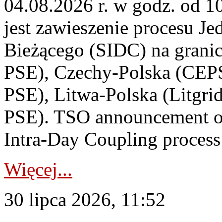
04.08.2026 r. w godz. od 
jest zawieszenie procesu J
Bieżącego (SIDC) na grani
PSE), Czechy-Polska (CEP
PSE), Litwa-Polska (Litgri
PSE). TSO announcement on
Intra-Day Coupling process
Więcej...
30 lipca 2026, 11:52