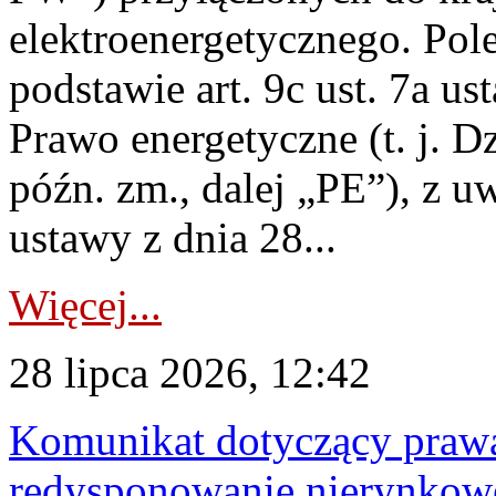
elektroenergetycznego. Pol
podstawie art. 9c ust. 7a us
Prawo energetyczne (t. j. D
późn. zm., dalej „PE”), z u
ustawy z dnia 28...
Więcej...
28 lipca 2026, 12:42
Komunikat dotyczący praw
redysponowanie nierynkowe 