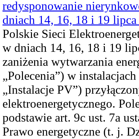
redysponowanie nierynkowe 
dniach 14, 16, 18 i 19 lipca
Polskie Sieci Elektroenerge
w dniach 14, 16, 18 i 19 li
zaniżenia wytwarzania energi
„Polecenia”) w instalacjach
„Instalacje PV”) przyłączo
elektroenergetycznego. Pol
podstawie art. 9c ust. 7a us
Prawo energetyczne (t. j. Dz