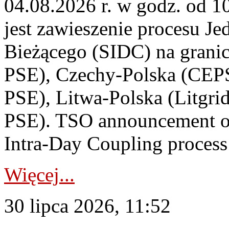
04.08.2026 r. w godz. od 
jest zawieszenie procesu J
Bieżącego (SIDC) na grani
PSE), Czechy-Polska (CEP
PSE), Litwa-Polska (Litgri
PSE). TSO announcement on
Intra-Day Coupling process
Więcej...
30 lipca 2026, 11:52