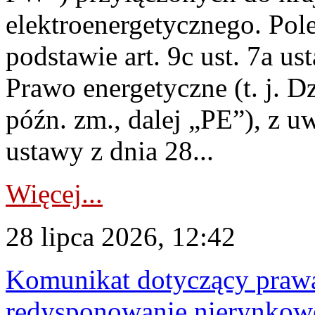
elektroenergetycznego. Pol
podstawie art. 9c ust. 7a us
Prawo energetyczne (t. j. D
późn. zm., dalej „PE”), z u
ustawy z dnia 28...
Więcej...
28 lipca 2026, 12:42
Komunikat dotyczący praw
redysponowanie nierynkowe 