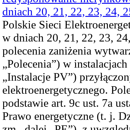
dniach 20, 21, 22, 23, 24, 2
Polskie Sieci Elektroenerge
w dniach 20, 21, 22, 23, 24,
polecenia zaniżenia wytwarz
„Polecenia”) w instalacjach
„Instalacje PV”) przyłączo
elektroenergetycznego. Pol
podstawie art. 9c ust. 7a us
Prawo energetyczne (t. j. Dz
zm., dalej „PE”), z uwzględ