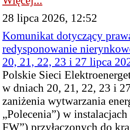
Więcej...
28 lipca 2026, 12:52
Komunikat dotyczący praw
redysponowanie nierynkowe
20, 21, 22, 23 i 27 lipca 202
Polskie Sieci Elektroenerge
w dniach 20, 21, 22, 23 i 2
zaniżenia wytwarzania energi
„Polecenia”) w instalacjach
FW”) przyłączonych do kr