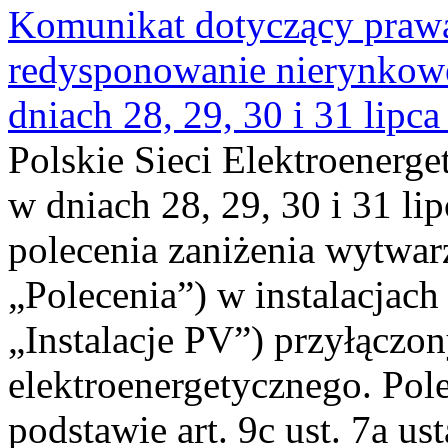
Komunikat dotyczący praw
redysponowanie nierynkowe 
dniach 28, 29, 30 i 31 lipca
Polskie Sieci Elektroenerge
w dniach 28, 29, 30 i 31 lip
polecenia zaniżenia wytwarz
„Polecenia”) w instalacjach
„Instalacje PV”) przyłączo
elektroenergetycznego. Pol
podstawie art. 9c ust. 7a us