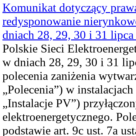
Komunikat dotyczący praw
redysponowanie nierynkowe 
dniach 28, 29, 30 i 31 lipca
Polskie Sieci Elektroenerge
w dniach 28, 29, 30 i 31 lip
polecenia zaniżenia wytwarz
„Polecenia”) w instalacjach
„Instalacje PV”) przyłączo
elektroenergetycznego. Pol
podstawie art. 9c ust. 7a us