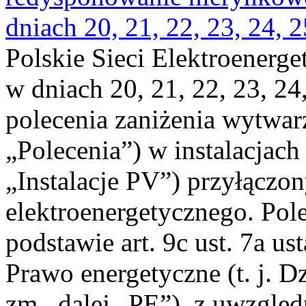
dniach 20, 21, 22, 23, 24, 2
Polskie Sieci Elektroenerge
w dniach 20, 21, 22, 23, 24,
polecenia zaniżenia wytwarz
„Polecenia”) w instalacjach
„Instalacje PV”) przyłączo
elektroenergetycznego. Pol
podstawie art. 9c ust. 7a us
Prawo energetyczne (t. j. Dz
zm., dalej „PE”), z uwzględ