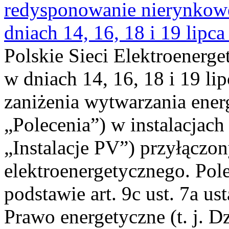
redysponowanie nierynkowe 
dniach 14, 16, 18 i 19 lipca
Polskie Sieci Elektroenerge
w dniach 14, 16, 18 i 19 li
zaniżenia wytwarzania energi
„Polecenia”) w instalacjach
„Instalacje PV”) przyłączo
elektroenergetycznego. Pol
podstawie art. 9c ust. 7a us
Prawo energetyczne (t. j. Dz