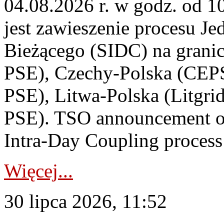
04.08.2026 r. w godz. od 
jest zawieszenie procesu J
Bieżącego (SIDC) na grani
PSE), Czechy-Polska (CEP
PSE), Litwa-Polska (Litgri
PSE). TSO announcement on
Intra-Day Coupling process
Więcej...
30 lipca 2026, 11:52