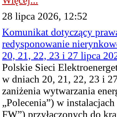
Więcej...
28 lipca 2026, 12:52
Komunikat dotyczący praw
redysponowanie nierynkowe
20, 21, 22, 23 i 27 lipca 202
Polskie Sieci Elektroenerge
w dniach 20, 21, 22, 23 i 2
zaniżenia wytwarzania energi
„Polecenia”) w instalacjach
FW”) przyłączonych do kr