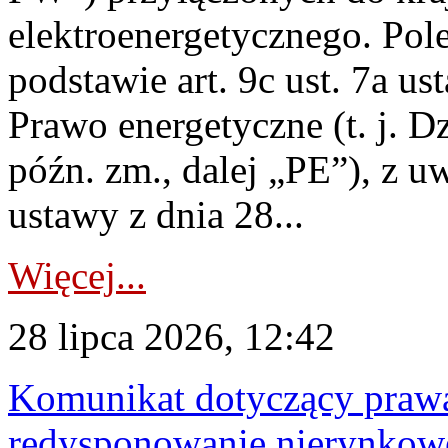
elektroenergetycznego. Pol
podstawie art. 9c ust. 7a us
Prawo energetyczne (t. j. D
późn. zm., dalej „PE”), z u
ustawy z dnia 28...
Więcej...
28 lipca 2026, 12:42
Komunikat dotyczący praw
redysponowanie nierynkowe 