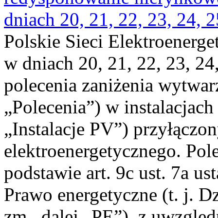
dniach 20, 21, 22, 23, 24, 2
Polskie Sieci Elektroenerge
w dniach 20, 21, 22, 23, 24,
polecenia zaniżenia wytwarz
„Polecenia”) w instalacjach
„Instalacje PV”) przyłączo
elektroenergetycznego. Pol
podstawie art. 9c ust. 7a us
Prawo energetyczne (t. j. Dz
zm., dalej „PE”), z uwzględ