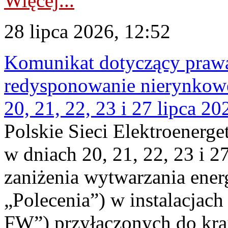
Więcej...
28 lipca 2026, 12:52
Komunikat dotyczący praw
redysponowanie nierynkowe
20, 21, 22, 23 i 27 lipca 202
Polskie Sieci Elektroenerge
w dniach 20, 21, 22, 23 i 2
zaniżenia wytwarzania energi
„Polecenia”) w instalacjach
FW”) przyłączonych do kr