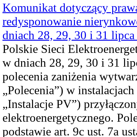
Komunikat dotyczący praw
redysponowanie nierynkowe 
dniach 28, 29, 30 i 31 lipca
Polskie Sieci Elektroenerge
w dniach 28, 29, 30 i 31 lip
polecenia zaniżenia wytwarz
„Polecenia”) w instalacjach
„Instalacje PV”) przyłączo
elektroenergetycznego. Pol
podstawie art. 9c ust. 7a us