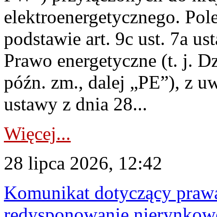
elektroenergetycznego. Pol
podstawie art. 9c ust. 7a us
Prawo energetyczne (t. j. D
późn. zm., dalej „PE”), z u
ustawy z dnia 28...
Więcej...
28 lipca 2026, 12:42
Komunikat dotyczący praw
redysponowanie nierynkowe 