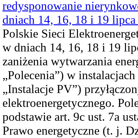
redysponowanie nierynkowe 
dniach 14, 16, 18 i 19 lipca
Polskie Sieci Elektroenerge
w dniach 14, 16, 18 i 19 li
zaniżenia wytwarzania energi
„Polecenia”) w instalacjach
„Instalacje PV”) przyłączo
elektroenergetycznego. Pol
podstawie art. 9c ust. 7a us
Prawo energetyczne (t. j. Dz