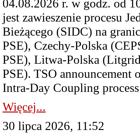
04.08.2026 r. w godz. od 
jest zawieszenie procesu J
Bieżącego (SIDC) na grani
PSE), Czechy-Polska (CEP
PSE), Litwa-Polska (Litgri
PSE). TSO announcement on
Intra-Day Coupling process
Więcej...
30 lipca 2026, 11:52