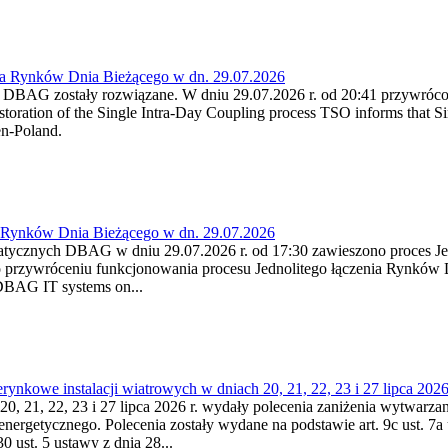
ia Rynków Dnia Bieżącego w dn. 29.07.2026
h DBAG zostały rozwiązane. W dniu 29.07.2026 r. od 20:41 przywróco
ration of the Single Intra-Day Coupling process TSO informs that Si
en-Poland.
a Rynków Dnia Bieżącego w dn. 29.07.2026
atycznych DBAG w dniu 29.07.2026 r. od 17:30 zawieszono proces Je
przywróceniu funkcjonowania procesu Jednolitego łączenia Rynków D
 DBAG IT systems on...
nkowe instalacji wiatrowych w dniach 20, 21, 22, 23 i 27 lipca 2026 
20, 21, 22, 23 i 27 lipca 2026 r. wydały polecenia zaniżenia wytwarzani
nergetycznego. Polecenia zostały wydane na podstawie art. 9c ust. 7a 
0 ust. 5 ustawy z dnia 28...