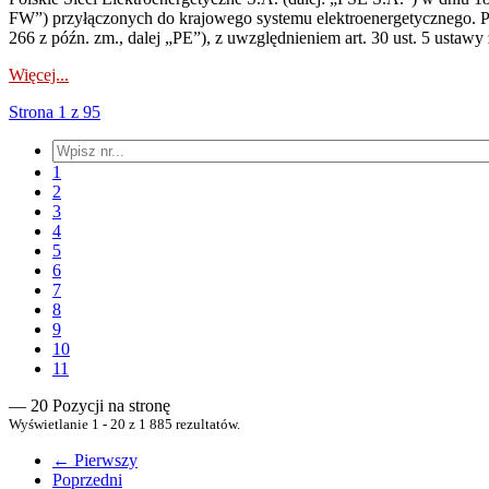
FW”) przyłączonych do krajowego systemu elektroenergetycznego. Pole
266 z późn. zm., dalej „PE”), z uwzględnieniem art. 30 ust. 5 ustawy z
Więcej...
Strona 1 z 95
1
2
3
4
5
6
7
8
9
10
11
— 20 Pozycji na stronę
Wyświetlanie 1 - 20 z 1 885 rezultatów.
← Pierwszy
Poprzedni