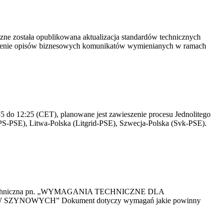
yczne została opublikowana aktualizacja standardów technicznych
owienie opisów biznesowych komunikatów wymienianych w ramach
 do 12:25 (CET), planowane jest zawieszenie procesu Jednolitego
S-PSE), Litwa-Polska (Litgrid-PSE), Szwecja-Polska (Svk-PSE).
kacja Techniczna pn. „WYMAGANIA TECHNICZNE DLA
OWYCH” Dokument dotyczy wymagań jakie powinny