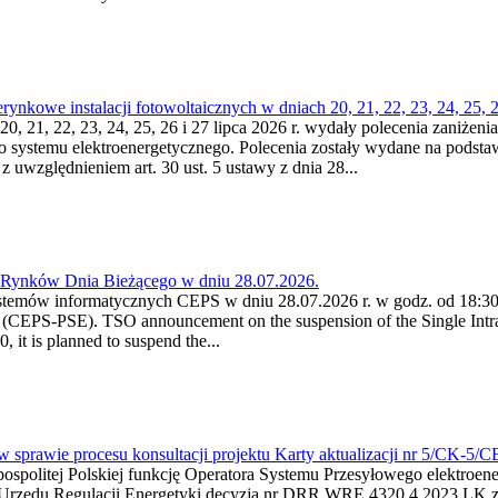
kowe instalacji fotowoltaicznych w dniach 20, 21, 22, 23, 24, 25, 26
0, 21, 22, 23, 24, 25, 26 i 27 lipca 2026 r. wydały polecenia zaniżenia
o systemu elektroenergetycznego. Polecenia zostały wydane na podstawi
 z uwzględnieniem art. 30 ust. 5 ustawy z dnia 28...
a Rynków Dnia Bieżącego w dniu 28.07.2026.
stemów informatycznych CEPS w dniu 28.07.2026 r. w godz. od 18:30 
(CEPS-PSE). TSO announcement on the suspension of the Single Intra
it is planned to suspend the...
w sprawie procesu konsultacji projektu Karty aktualizacji nr 5/CK-5/
ypospolitej Polskiej funkcję Operatora Systemu Przesyłowego elektroe
a Urzędu Regulacji Energetyki decyzją nr DRR.WRE.4320.4.2023.LK z d