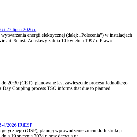
 i 27 lipca 2026 r.
 wytwarzania energii elektrycznej (dalej: „Polecenia”) w instalacjach
e art. 9c ust. 7a ustawy z dnia 10 kwietnia 1997 r. Prawo
do 20:30 (CET), planowane jest zawieszenie procesu Jednolitego
-Day Coupling process TSO informs that due to planned
CB-4/2026 IRiESP
nergetycznego (OSP), planują wprowadzenie zmian do Instrukcji
nia 19 stycznia 2024 r. oraz decyzją nr