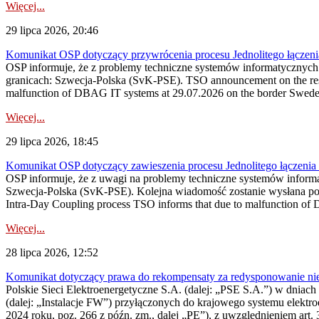
Więcej...
29 lipca 2026, 20:46
Komunikat OSP dotyczący przywrócenia procesu Jednolitego łączen
OSP informuje, że z problemy techniczne systemów informatycznyc
granicach: Szwecja-Polska (SvK-PSE). TSO announcement on the resto
malfunction of DBAG IT systems at 29.07.2026 on the border Swed
Więcej...
29 lipca 2026, 18:45
Komunikat OSP dotyczący zawieszenia procesu Jednolitego łączeni
OSP informuje, że z uwagi na problemy techniczne systemów inform
Szwecja-Polska (SvK-PSE). Kolejna wiadomość zostanie wysłana po 
Intra-Day Coupling process TSO informs that due to malfunction of
Więcej...
28 lipca 2026, 12:52
Komunikat dotyczący prawa do rekompensaty za redysponowanie niery
Polskie Sieci Elektroenergetyczne S.A. (dalej: „PSE S.A.”) w dniach 
(dalej: „Instalacje FW”) przyłączonych do krajowego systemu elektroe
2024 roku, poz. 266 z późn. zm., dalej „PE”), z uwzględnieniem art. 3