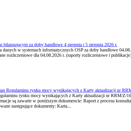
 bilansującym za doby handlowe 4 sierpnia i 5 sierpnia 2026 r.
a danych w systemach informatycznych OSP za doby handlowe 04.08.202
 rozliczeniowe dla 04.08.2026 r. (raporty rozliczeniowe i publikacje)
mian Regulaminu rynku mocy wynikających z Karty aktualizacji nr RR
minu rynku mocy wynikających z Karty aktualizacji nr RRM/Z/
je są zawarte w poniższym dokumencie: Raport z procesu konsultacj
wane następujące dokumenty: Karta...