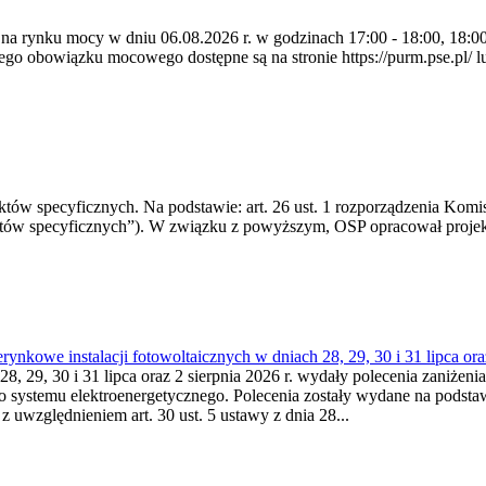
 na rynku mocy w dniu 06.08.2026 r. w godzinach 17:00 - 18:00, 18:00 
 obowiązku mocowego dostępne są na stronie https://purm.pse.pl/ lu
 specyficznych. Na podstawie: art. 26 ust. 1 rozporządzenia Komisji
któw specyficznych”). W związku z powyższym, OSP opracował proje
kowe instalacji fotowoltaicznych w dniach 28, 29, 30 i 31 lipca ora
8, 29, 30 i 31 lipca oraz 2 sierpnia 2026 r. wydały polecenia zaniżenia
o systemu elektroenergetycznego. Polecenia zostały wydane na podstawi
 z uwzględnieniem art. 30 ust. 5 ustawy z dnia 28...