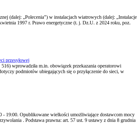
nej (dalej: „Polecenia”) w instalacjach wiatrowych (dalej: „Instalacje
wietnia 1997 r. Prawo energetyczne (t. j. Dz.U. z 2024 roku, poz.
ci przesyłowej
z. 516) wprowadziła m.in. obowiązek przekazania operatorowi
dotyczy podmiotów ubiegających się o przyłączenie do sieci, w
8:00 - 19:00. Opublikowane wielkości umożliwiające dostawcom mocy
ywolania . Podstawa prawna: art. 57 ust. 9 ustawy z dnia 8 grudnia