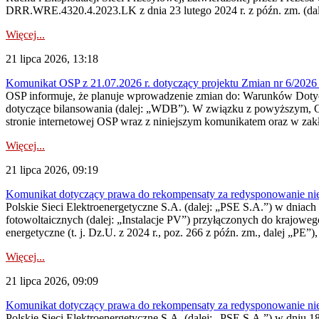
DRR.WRE.4320.4.2023.LK z dnia 23 lutego 2024 r. z późn. zm. (dale
Więcej...
21 lipca 2026, 13:18
Komunikat OSP z 21.07.2026 r. dotyczący projektu Zmian nr 6/20
OSP informuje, że planuje wprowadzenie zmian do: Warunków Dotycz
dotyczące bilansowania (dalej: „WDB”). W związku z powyższym, 
stronie internetowej OSP wraz z niniejszym komunikatem oraz w zak
Więcej...
21 lipca 2026, 09:19
Komunikat dotyczący prawa do rekompensaty za redysponowanie nieryn
Polskie Sieci Elektroenergetyczne S.A. (dalej: „PSE S.A.”) w dniach 1
fotowoltaicznych (dalej: „Instalacje PV”) przyłączonych do krajoweg
energetyczne (t. j. Dz.U. z 2024 r., poz. 266 z późn. zm., dalej „PE”),
Więcej...
21 lipca 2026, 09:09
Komunikat dotyczący prawa do rekompensaty za redysponowanie nier
Polskie Sieci Elektroenergetyczne S.A. (dalej: „PSE S.A.”) w dniu 18 