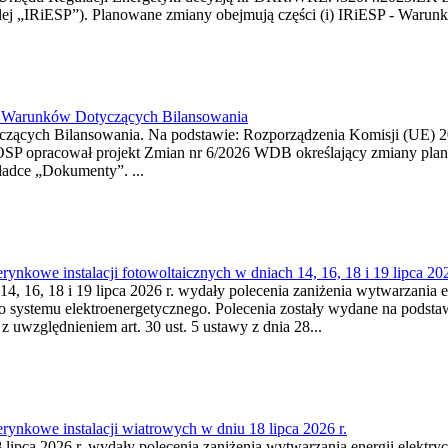
j „IRiESP”). Planowane zmiany obejmują części (i) IRiESP - Warunki 
26 Warunków Dotyczących Bilansowania
ących Bilansowania. Na podstawie: Rozporządzenia Komisji (UE) 2017
OSP opracował projekt Zmian nr 6/2026 WDB określający zmiany pla
ładce „Dokumenty”. ...
kowe instalacji fotowoltaicznych w dniach 14, 16, 18 i 19 lipca 202
4, 16, 18 i 19 lipca 2026 r. wydały polecenia zaniżenia wytwarzania ene
o systemu elektroenergetycznego. Polecenia zostały wydane na podstawi
 z uwzględnieniem art. 30 ust. 5 ustawy z dnia 28...
ynkowe instalacji wiatrowych w dniu 18 lipca 2026 r.
lipca 2026 r. wydały polecenia zaniżenia wytwarzania energii elektrycz