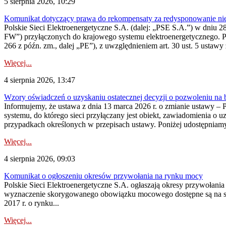
5 sierpnia 2026, 10:29
Komunikat dotyczący prawa do rekompensaty za redysponowanie nier
Polskie Sieci Elektroenergetyczne S.A. (dalej: „PSE S.A.”) w dniu 28 
FW”) przyłączonych do krajowego systemu elektroenergetycznego. Pole
266 z późn. zm., dalej „PE”), z uwzględnieniem art. 30 ust. 5 ustawy z
Więcej...
4 sierpnia 2026, 13:47
Wzory oświadczeń o uzyskaniu ostatecznej decyzji o pozwoleniu na
Informujemy, że ustawa z dnia 13 marca 2026 r. o zmianie ustawy – 
systemu, do którego sieci przyłączany jest obiekt, zawiadomienia o 
przypadkach określonych w przepisach ustawy. Poniżej udostępniam
Więcej...
4 sierpnia 2026, 09:03
Komunikat o ogłoszeniu okresów przywołania na rynku mocy
Polskie Sieci Elektroenergetyczne S.A. ogłaszają okresy przywołan
wyznaczenie skorygowanego obowiązku mocowego dostępne są na stroni
2017 r. o rynku...
Więcej...