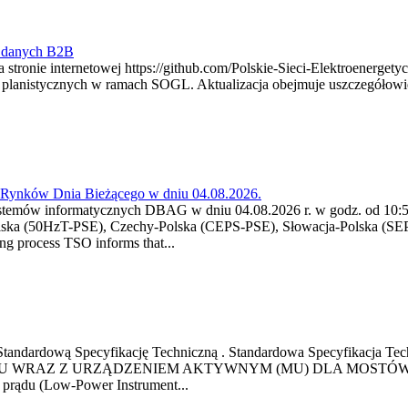
y danych B2B
 stronie internetowej https://github.com/Polskie-Sieci-Elektroenerget
ch planistycznych w ramach SOGL. Aktualizacja obejmuje uszczegół
a Rynków Dnia Bieżącego w dniu 04.08.2026.
stemów informatycznych DBAG w dniu 04.08.2026 r. w godz. od 10:55
lska (50HzT-PSE), Czechy-Polska (CEPS-PSE), Słowacja-Polska (SEP
g process TSO informs that...
ową Standardową Specyfikację Techniczną . Standardowa Specyfi
 WRAZ Z URZĄDZENIEM AKTYWNYM (MU) DLA MOSTÓW SZYN
u prądu (Low-Power Instrument...