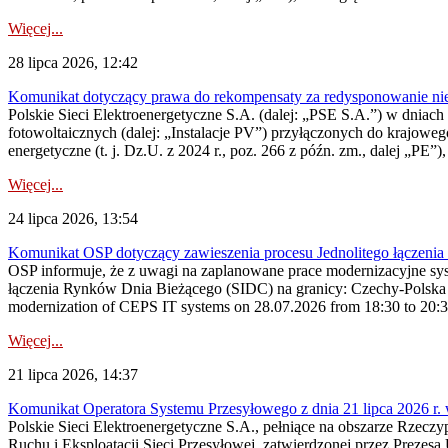
Więcej...
28 lipca 2026, 12:42
Komunikat dotyczący prawa do rekompensaty za redysponowanie nieryn
Polskie Sieci Elektroenergetyczne S.A. (dalej: „PSE S.A.”) w dniach 2
fotowoltaicznych (dalej: „Instalacje PV”) przyłączonych do krajoweg
energetyczne (t. j. Dz.U. z 2024 r., poz. 266 z późn. zm., dalej „PE”),
Więcej...
24 lipca 2026, 13:54
Komunikat OSP dotyczący zawieszenia procesu Jednolitego łączeni
OSP informuje, że z uwagi na zaplanowane prace modernizacyjne sy
łączenia Rynków Dnia Bieżącego (SIDC) na granicy: Czechy-Polska 
modernization of CEPS IT systems on 28.07.2026 from 18:30 to 20:30, 
Więcej...
21 lipca 2026, 14:37
Komunikat Operatora Systemu Przesyłowego z dnia 21 lipca 2026 r. 
Polskie Sieci Elektroenergetyczne S.A., pełniące na obszarze Rzecz
Ruchu i Eksploatacji Sieci Przesyłowej, zatwierdzonej przez Prezes