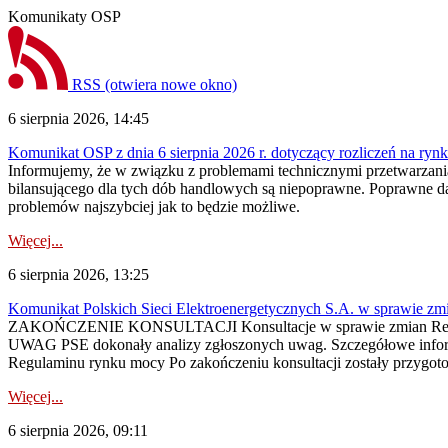
Komunikaty OSP
RSS
(otwiera nowe okno)
6 sierpnia 2026, 14:45
Komunikat OSP z dnia 6 sierpnia 2026 r. dotyczący rozliczeń na rynku
Informujemy, że w związku z problemami technicznymi przetwarzani
bilansującego dla tych dób handlowych są niepoprawne. Poprawne dane
problemów najszybciej jak to będzie możliwe.
Więcej...
6 sierpnia 2026, 13:25
Komunikat Polskich Sieci Elektroenergetycznych S.A. w sprawie z
ZAKOŃCZENIE KONSULTACJI Konsultacje w sprawie zmian Regula
UWAG PSE dokonały analizy zgłoszonych uwag. Szczegółowe informac
Regulaminu rynku mocy Po zakończeniu konsultacji zostały przygoto
Więcej...
6 sierpnia 2026, 09:11