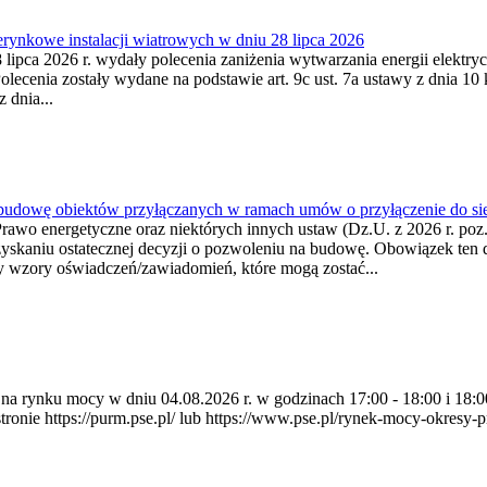
ynkowe instalacji wiatrowych w dniu 28 lipca 2026
lipca 2026 r. wydały polecenia zaniżenia wytwarzania energii elektrycz
cenia zostały wydane na podstawie art. 9c ust. 7a ustawy z dnia 10 k
 dnia...
 budowę obiektów przyłączanych w ramach umów o przyłączenie do sie
Prawo energetyczne oraz niektórych innych ustaw (Dz.U. z 2026 r. po
uzyskaniu ostatecznej decyzji o pozwoleniu na budowę. Obowiązek ten 
y wzory oświadczeń/zawiadomień, które mogą zostać...
ia na rynku mocy w dniu 04.08.2026 r. w godzinach 17:00 - 18:00 i 1
e https://purm.pse.pl/ lub https://www.pse.pl/rynek-mocy-okresy-prz