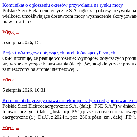
Komunikat o ogłoszeniu okresów przywołania na rynku mocy
Polskie Sieci Elektroenergetyczne S.A. ogłaszają okresy przywołania
wielkości umożliwiające dostawcom mocy wyznaczenie skorygowanego
prawna: art. 57...
Więcej...
5 sierpnia 2026, 15:11
Projekt Wymogów dotyczących produktów specyficznych
OSP informuje, że planuje wdrożenie: Wymogów dotyczących produktów
wytyczne dotyczące bilansowania (dalej: „Wymogi dotyczące produ
zamieszczony na stronie internetowej...
Więcej...
5 sierpnia 2026, 10:31
Komunikat dotyczący prawa do rekompensaty za redysponowanie nieryn
Polskie Sieci Elektroenergetyczne S.A. (dalej: „PSE S.A.”) w dniach 2
fotowoltaicznych (dalej: „Instalacje PV”) przyłączonych do krajoweg
energetyczne (t. j. Dz.U. z 2024 r., poz. 266 z późn. zm., dalej „PE”),
Więcej...