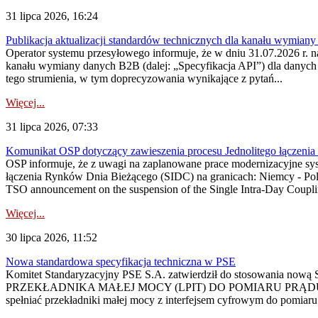
31 lipca 2026, 16:24
Publikacja aktualizacji standardów technicznych dla kanału wymian
Operator systemu przesyłowego informuje, że w dniu 31.07.2026 r. na
kanału wymiany danych B2B (dalej: „Specyfikacja API”) dla dany
tego strumienia, w tym doprecyzowania wynikające z pytań...
Więcej...
31 lipca 2026, 07:33
Komunikat OSP dotyczący zawieszenia procesu Jednolitego łączeni
OSP informuje, że z uwagi na zaplanowane prace modernizacyjne sy
łączenia Rynków Dnia Bieżącego (SIDC) na granicach: Niemcy - Po
TSO announcement on the suspension of the Single Intra-Day Couplin
Więcej...
30 lipca 2026, 11:52
Nowa standardowa specyfikacja techniczna w PSE
Komitet Standaryzacyjny PSE S.A. zatwierdził do stosowania n
PRZEKŁADNIKA MAŁEJ MOCY (LPIT) DO POMIARU PRĄDU
spełniać przekładniki małej mocy z interfejsem cyfrowym do pomiar