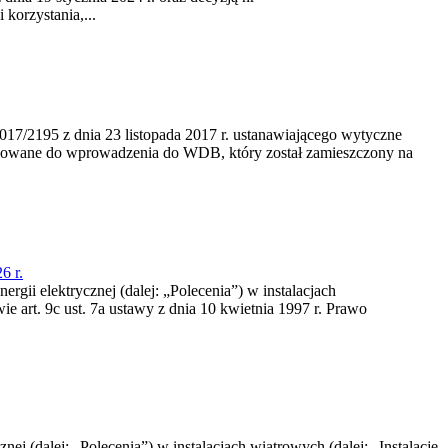
korzystania,...
/2195 z dnia 23‍ listopada 2017 r. ustanawiającego wytyczne
nowane do wprowadzenia do WDB, który został zamieszczony na
6 r.
rgii elektrycznej (dalej: „Polecenia”) w instalacjach
e art. 9c ust. 7a ustawy z dnia 10 kwietnia 1997 r. Prawo
nej (dalej: „Polecenia”) w instalacjach wiatrowych (dalej: „Instalacje