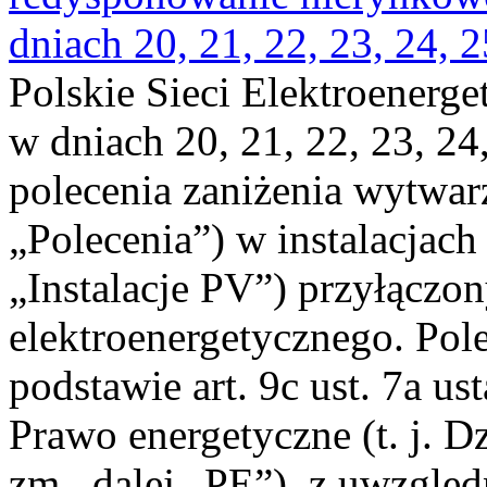
dniach 20, 21, 22, 23, 24, 2
Polskie Sieci Elektroenerge
w dniach 20, 21, 22, 23, 24,
polecenia zaniżenia wytwarz
„Polecenia”) w instalacjach
„Instalacje PV”) przyłączo
elektroenergetycznego. Pol
podstawie art. 9c ust. 7a us
Prawo energetyczne (t. j. Dz
zm., dalej „PE”), z uwzględ