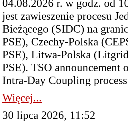
04.08.2026 r. w godz. od 
jest zawieszenie procesu J
Bieżącego (SIDC) na grani
PSE), Czechy-Polska (CEP
PSE), Litwa-Polska (Litgri
PSE). TSO announcement on
Intra-Day Coupling process
Więcej...
30 lipca 2026, 11:52