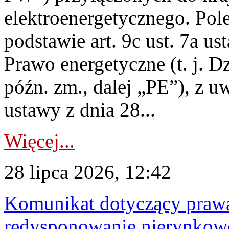
elektroenergetycznego. Pol
podstawie art. 9c ust. 7a us
Prawo energetyczne (t. j. D
późn. zm., dalej „PE”), z u
ustawy z dnia 28...
Więcej...
28 lipca 2026, 12:42
Komunikat dotyczący praw
redysponowanie nierynkowe 