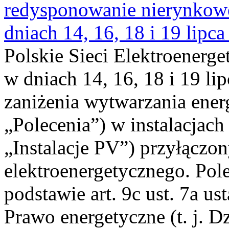
redysponowanie nierynkowe 
dniach 14, 16, 18 i 19 lipca
Polskie Sieci Elektroenerge
w dniach 14, 16, 18 i 19 li
zaniżenia wytwarzania energi
„Polecenia”) w instalacjach
„Instalacje PV”) przyłączo
elektroenergetycznego. Pol
podstawie art. 9c ust. 7a us
Prawo energetyczne (t. j. Dz