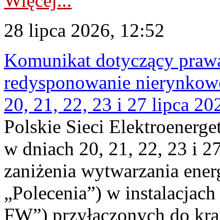
Więcej...
28 lipca 2026, 12:52
Komunikat dotyczący praw
redysponowanie nierynkowe
20, 21, 22, 23 i 27 lipca 202
Polskie Sieci Elektroenerge
w dniach 20, 21, 22, 23 i 2
zaniżenia wytwarzania energi
„Polecenia”) w instalacjach
FW”) przyłączonych do kr