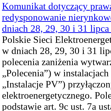
Komunikat dotyczący praw
redysponowanie nierynkowe 
dniach 28, 29, 30 i 31 lipca
Polskie Sieci Elektroenerge
w dniach 28, 29, 30 i 31 lip
polecenia zaniżenia wytwarz
„Polecenia”) w instalacjach
„Instalacje PV”) przyłączo
elektroenergetycznego. Pol
podstawie art. 9c ust. 7a us