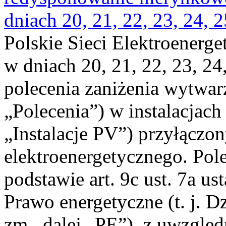
dniach 20, 21, 22, 23, 24, 2
Polskie Sieci Elektroenerge
w dniach 20, 21, 22, 23, 24,
polecenia zaniżenia wytwarz
„Polecenia”) w instalacjach
„Instalacje PV”) przyłączo
elektroenergetycznego. Pol
podstawie art. 9c ust. 7a us
Prawo energetyczne (t. j. Dz
zm., dalej „PE”), z uwzględ