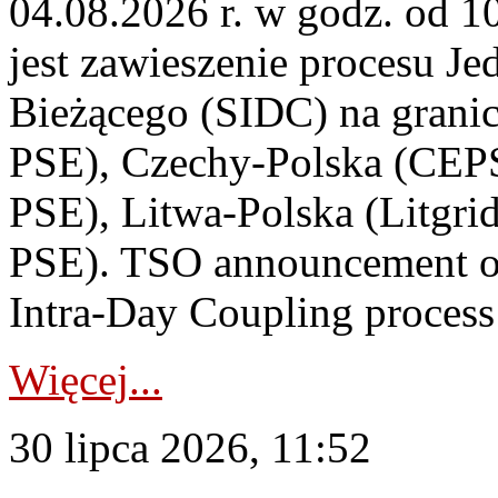
04.08.2026 r. w godz. od 
jest zawieszenie procesu J
Bieżącego (SIDC) na grani
PSE), Czechy-Polska (CEP
PSE), Litwa-Polska (Litgri
PSE). TSO announcement on
Intra-Day Coupling process
Więcej...
30 lipca 2026, 11:52