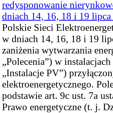
redysponowanie nierynkowe 
dniach 14, 16, 18 i 19 lipca
Polskie Sieci Elektroenerge
w dniach 14, 16, 18 i 19 li
zaniżenia wytwarzania energi
„Polecenia”) w instalacjach
„Instalacje PV”) przyłączo
elektroenergetycznego. Pol
podstawie art. 9c ust. 7a us
Prawo energetyczne (t. j. Dz