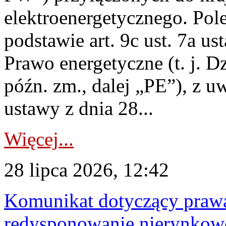
elektroenergetycznego. Pol
podstawie art. 9c ust. 7a us
Prawo energetyczne (t. j. D
późn. zm., dalej „PE”), z u
ustawy z dnia 28...
Więcej...
28 lipca 2026, 12:42
Komunikat dotyczący praw
redysponowanie nierynkowe 