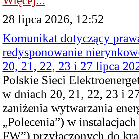
Więcej...
28 lipca 2026, 12:52
Komunikat dotyczący praw
redysponowanie nierynkowe
20, 21, 22, 23 i 27 lipca 202
Polskie Sieci Elektroenerge
w dniach 20, 21, 22, 23 i 2
zaniżenia wytwarzania energi
„Polecenia”) w instalacjach
FW”) przyłączonych do kr