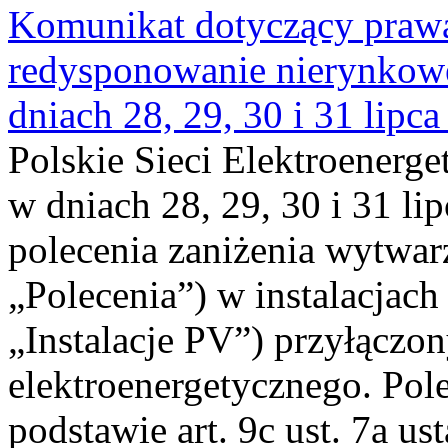
Komunikat dotyczący praw
redysponowanie nierynkowe 
dniach 28, 29, 30 i 31 lipca
Polskie Sieci Elektroenerge
w dniach 28, 29, 30 i 31 lip
polecenia zaniżenia wytwarz
„Polecenia”) w instalacjach
„Instalacje PV”) przyłączo
elektroenergetycznego. Pol
podstawie art. 9c ust. 7a us