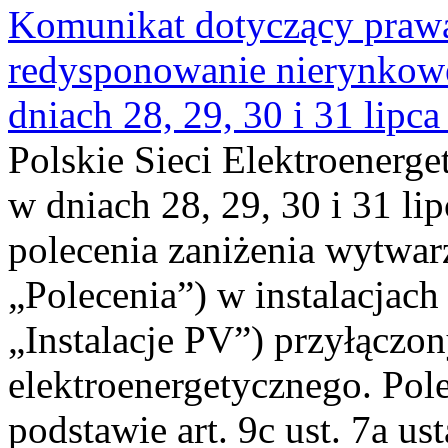
Komunikat dotyczący praw
redysponowanie nierynkowe 
dniach 28, 29, 30 i 31 lipca
Polskie Sieci Elektroenerge
w dniach 28, 29, 30 i 31 lip
polecenia zaniżenia wytwarz
„Polecenia”) w instalacjach
„Instalacje PV”) przyłączo
elektroenergetycznego. Pol
podstawie art. 9c ust. 7a us