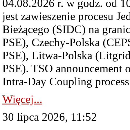
04.08.2026 r. w godz. od 
jest zawieszenie procesu J
Bieżącego (SIDC) na grani
PSE), Czechy-Polska (CEP
PSE), Litwa-Polska (Litgri
PSE). TSO announcement on
Intra-Day Coupling process
Więcej...
30 lipca 2026, 11:52