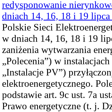
redysponowanie nierynkowe 
dniach 14, 16, 18 i 19 lipca
Polskie Sieci Elektroenerge
w dniach 14, 16, 18 i 19 li
zaniżenia wytwarzania energi
„Polecenia”) w instalacjach
„Instalacje PV”) przyłączo
elektroenergetycznego. Pol
podstawie art. 9c ust. 7a us
Prawo energetyczne (t. j. Dz