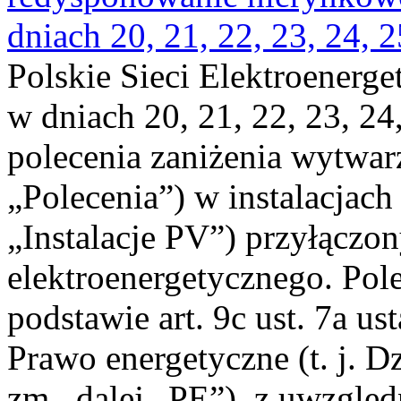
dniach 20, 21, 22, 23, 24, 2
Polskie Sieci Elektroenerge
w dniach 20, 21, 22, 23, 24,
polecenia zaniżenia wytwarz
„Polecenia”) w instalacjach
„Instalacje PV”) przyłączo
elektroenergetycznego. Pol
podstawie art. 9c ust. 7a us
Prawo energetyczne (t. j. Dz
zm., dalej „PE”), z uwzględ