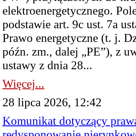
elektroenergetycznego. Pol
podstawie art. 9c ust. 7a us
Prawo energetyczne (t. j. D
późn. zm., dalej „PE”), z u
ustawy z dnia 28...
Więcej...
28 lipca 2026, 12:42
Komunikat dotyczący praw
redysponowanie nierynkowe 