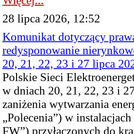
Więcej...
28 lipca 2026, 12:52
Komunikat dotyczący praw
redysponowanie nierynkowe
20, 21, 22, 23 i 27 lipca 202
Polskie Sieci Elektroenerge
w dniach 20, 21, 22, 23 i 2
zaniżenia wytwarzania energi
„Polecenia”) w instalacjach
FW”) przyłączonych do kr