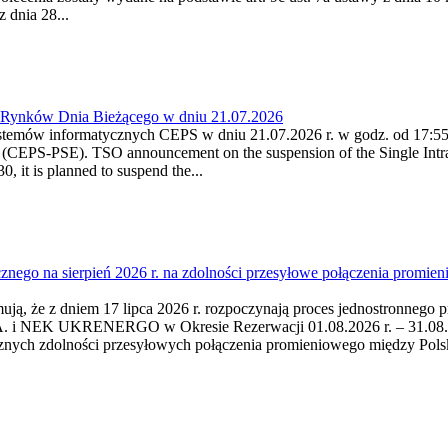
 dnia 28...
a Rynków Dnia Bieżącego w dniu 21.07.2026
stemów informatycznych CEPS w dniu 21.07.2026 r. w godz. od 17:55 -
(CEPS-PSE). TSO announcement on the suspension of the Single Intra
 it is planned to suspend the...
cznego na sierpień 2026 r. na zdolności przesyłowe połączenia pro
mują, że z dniem 17 lipca 2026 r. rozpoczynają proces jednostronnego 
i NEK UKRENERGO w Okresie Rezerwacji 01.08.2026 r. – 31.08.2026 
cznych zdolności przesyłowych połączenia promieniowego między Po