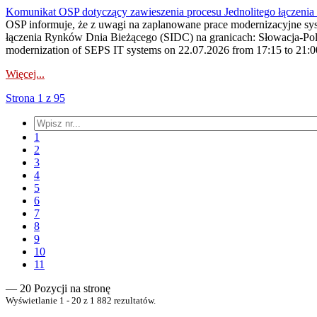
Komunikat OSP dotyczący zawieszenia procesu Jednolitego łączeni
OSP informuje, że z uwagi na zaplanowane prace modernizacyjne sy
łączenia Rynków Dnia Bieżącego (SIDC) na granicach: Słowacja-Pol
modernization of SEPS IT systems on 22.07.2026 from 17:15 to 21:00, 
Więcej...
Strona 1 z 95
1
2
3
4
5
6
7
8
9
10
11
— 20 Pozycji na stronę
Wyświetlanie 1 - 20 z 1 882 rezultatów.