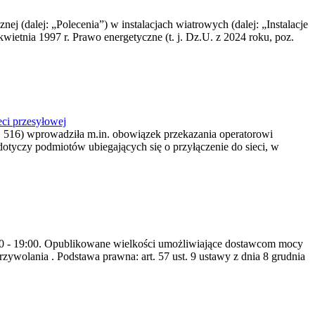
nej (dalej: „Polecenia”) w instalacjach wiatrowych (dalej: „Instalacje
wietnia 1997 r. Prawo energetyczne (t. j. Dz.U. z 2024 roku, poz.
ci przesyłowej
z. 516) wprowadziła m.in. obowiązek przekazania operatorowi
dotyczy podmiotów ubiegających się o przyłączenie do sieci, w
8:00 - 19:00. Opublikowane wielkości umożliwiające dostawcom mocy
ywolania . Podstawa prawna: art. 57 ust. 9 ustawy z dnia 8 grudnia