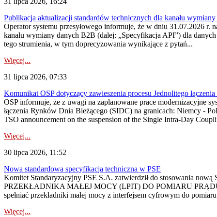
31 lipca 2026, 16:24
Publikacja aktualizacji standardów technicznych dla kanału wymian
Operator systemu przesyłowego informuje, że w dniu 31.07.2026 r. na
kanału wymiany danych B2B (dalej: „Specyfikacja API”) dla dany
tego strumienia, w tym doprecyzowania wynikające z pytań...
Więcej...
31 lipca 2026, 07:33
Komunikat OSP dotyczący zawieszenia procesu Jednolitego łączeni
OSP informuje, że z uwagi na zaplanowane prace modernizacyjne sy
łączenia Rynków Dnia Bieżącego (SIDC) na granicach: Niemcy - Po
TSO announcement on the suspension of the Single Intra-Day Couplin
Więcej...
30 lipca 2026, 11:52
Nowa standardowa specyfikacja techniczna w PSE
Komitet Standaryzacyjny PSE S.A. zatwierdził do stosowania n
PRZEKŁADNIKA MAŁEJ MOCY (LPIT) DO POMIARU PRĄDU
spełniać przekładniki małej mocy z interfejsem cyfrowym do pomiar
Więcej...