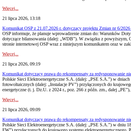
Więcej...
21 lipca 2026, 13:18
Komunikat OSP z 21.07.2026 r. dotyczący projektu Zmian nr 6/20
OSP informuje, że planuje wprowadzenie zmian do: Warunków Dotycz
dotyczące bilansowania (dalej: „WDB”). W związku z powyższym, 
stronie internetowej OSP wraz z niniejszym komunikatem oraz w zak
Więcej...
21 lipca 2026, 09:19
Komunikat dotyczący prawa do rekompensaty za redysponowanie nieryn
Polskie Sieci Elektroenergetyczne S.A. (dalej: „PSE S.A.”) w dniach 1
fotowoltaicznych (dalej: „Instalacje PV”) przyłączonych do krajoweg
energetyczne (t. j. Dz.U. z 2024 r., poz. 266 z późn. zm., dalej „PE”),
Więcej...
21 lipca 2026, 09:09
Komunikat dotyczący prawa do rekompensaty za redysponowanie nier
Polskie Sieci Elektroenergetyczne S.A. (dalej: „PSE S.A.”) w dniu 18 
FW”) przyłączonych do krajowego systemu elektroenergetycznego. Pole