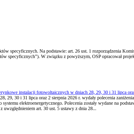
 specyficznych. Na podstawie: art. 26 ust. 1 rozporządzenia Komisji
któw specyficznych”). W związku z powyższym, OSP opracował proje
kowe instalacji fotowoltaicznych w dniach 28, 29, 30 i 31 lipca ora
8, 29, 30 i 31 lipca oraz 2 sierpnia 2026 r. wydały polecenia zaniżenia
o systemu elektroenergetycznego. Polecenia zostały wydane na podstawi
 z uwzględnieniem art. 30 ust. 5 ustawy z dnia 28...