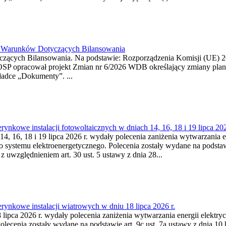
26 Warunków Dotyczących Bilansowania
ących Bilansowania. Na podstawie: Rozporządzenia Komisji (UE) 2017
OSP opracował projekt Zmian nr 6/2026 WDB określający zmiany pla
ładce „Dokumenty”. ...
kowe instalacji fotowoltaicznych w dniach 14, 16, 18 i 19 lipca 202
4, 16, 18 i 19 lipca 2026 r. wydały polecenia zaniżenia wytwarzania ene
o systemu elektroenergetycznego. Polecenia zostały wydane na podstawi
 z uwzględnieniem art. 30 ust. 5 ustawy z dnia 28...
ynkowe instalacji wiatrowych w dniu 18 lipca 2026 r.
lipca 2026 r. wydały polecenia zaniżenia wytwarzania energii elektrycz
cenia zostały wydane na podstawie art. 9c ust. 7a ustawy z dnia 10 k