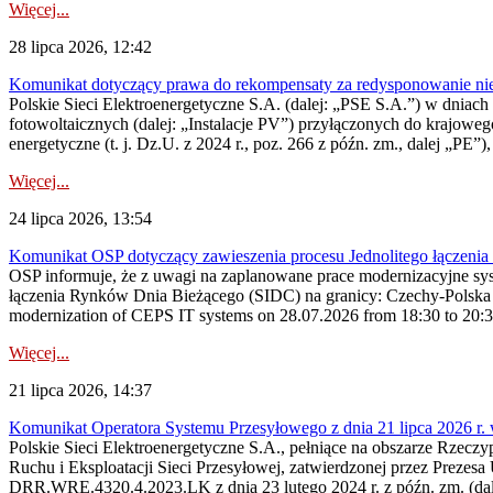
Więcej...
28 lipca 2026, 12:42
Komunikat dotyczący prawa do rekompensaty za redysponowanie nieryn
Polskie Sieci Elektroenergetyczne S.A. (dalej: „PSE S.A.”) w dniach 2
fotowoltaicznych (dalej: „Instalacje PV”) przyłączonych do krajoweg
energetyczne (t. j. Dz.U. z 2024 r., poz. 266 z późn. zm., dalej „PE”),
Więcej...
24 lipca 2026, 13:54
Komunikat OSP dotyczący zawieszenia procesu Jednolitego łączeni
OSP informuje, że z uwagi na zaplanowane prace modernizacyjne sy
łączenia Rynków Dnia Bieżącego (SIDC) na granicy: Czechy-Polska 
modernization of CEPS IT systems on 28.07.2026 from 18:30 to 20:30, 
Więcej...
21 lipca 2026, 14:37
Komunikat Operatora Systemu Przesyłowego z dnia 21 lipca 2026 r. 
Polskie Sieci Elektroenergetyczne S.A., pełniące na obszarze Rzecz
Ruchu i Eksploatacji Sieci Przesyłowej, zatwierdzonej przez Prezes
DRR.WRE.4320.4.2023.LK z dnia 23 lutego 2024 r. z późn. zm. (dale