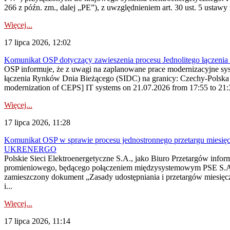
266 z późn. zm., dalej „PE”), z uwzględnieniem art. 30 ust. 5 ustawy z
Więcej...
17 lipca 2026, 12:02
Komunikat OSP dotyczący zawieszenia procesu Jednolitego łączeni
OSP informuje, że z uwagi na zaplanowane prace modernizacyjne sy
łączenia Rynków Dnia Bieżącego (SIDC) na granicy: Czechy-Polska 
modernization of CEPS] IT systems on 21.07.2026 from 17:55 to 21:30,
Więcej...
17 lipca 2026, 11:28
Komunikat OSP w sprawie procesu jednostronnego przetargu miesię
UKRENERGO
Polskie Sieci Elektroenergetyczne S.A., jako Biuro Przetargów infor
promieniowego, będącego połączeniem międzysystemowym PSE S.A. 
zamieszczony dokument „Zasady udostępniania i przetargów miesię
i...
Więcej...
17 lipca 2026, 11:14