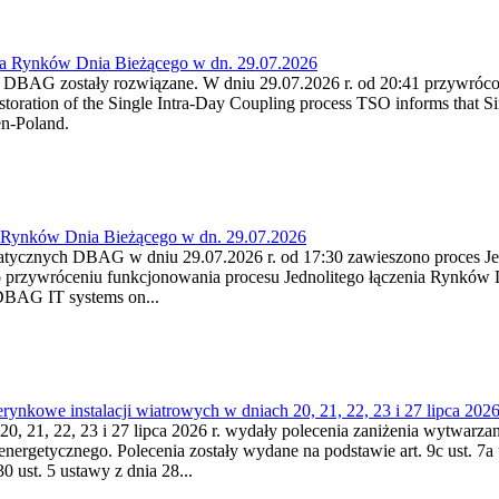
ia Rynków Dnia Bieżącego w dn. 29.07.2026
h DBAG zostały rozwiązane. W dniu 29.07.2026 r. od 20:41 przywróco
ration of the Single Intra-Day Coupling process TSO informs that Si
en-Poland.
a Rynków Dnia Bieżącego w dn. 29.07.2026
atycznych DBAG w dniu 29.07.2026 r. od 17:30 zawieszono proces Je
przywróceniu funkcjonowania procesu Jednolitego łączenia Rynków D
 DBAG IT systems on...
nkowe instalacji wiatrowych w dniach 20, 21, 22, 23 i 27 lipca 2026 
20, 21, 22, 23 i 27 lipca 2026 r. wydały polecenia zaniżenia wytwarzani
nergetycznego. Polecenia zostały wydane na podstawie art. 9c ust. 7a 
0 ust. 5 ustawy z dnia 28...