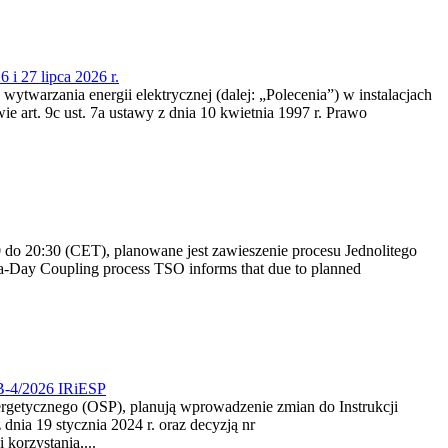
 i 27 lipca 2026 r.
 wytwarzania energii elektrycznej (dalej: „Polecenia”) w instalacjach
e art. 9c ust. 7a ustawy z dnia 10 kwietnia 1997 r. Prawo
do 20:30 (CET), planowane jest zawieszenie procesu Jednolitego
-Day Coupling process TSO informs that due to planned
CB-4/2026 IRiESP
nergetycznego (OSP), planują wprowadzenie zmian do Instrukcji
nia 19 stycznia 2024 r. oraz decyzją nr
korzystania,...