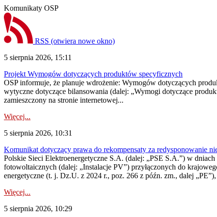
Komunikaty OSP
RSS
(otwiera nowe okno)
5 sierpnia 2026, 15:11
Projekt Wymogów dotyczących produktów specyficznych
OSP informuje, że planuje wdrożenie: Wymogów dotyczących produktów
wytyczne dotyczące bilansowania (dalej: „Wymogi dotyczące produ
zamieszczony na stronie internetowej...
Więcej...
5 sierpnia 2026, 10:31
Komunikat dotyczący prawa do rekompensaty za redysponowanie nieryn
Polskie Sieci Elektroenergetyczne S.A. (dalej: „PSE S.A.”) w dniach 2
fotowoltaicznych (dalej: „Instalacje PV”) przyłączonych do krajoweg
energetyczne (t. j. Dz.U. z 2024 r., poz. 266 z późn. zm., dalej „PE”),
Więcej...
5 sierpnia 2026, 10:29