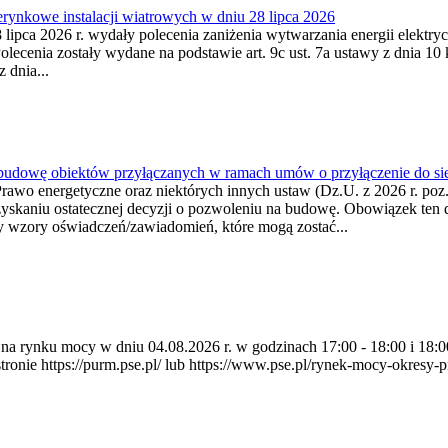
ynkowe instalacji wiatrowych w dniu 28 lipca 2026
lipca 2026 r. wydały polecenia zaniżenia wytwarzania energii elektrycz
cenia zostały wydane na podstawie art. 9c ust. 7a ustawy z dnia 10 k
 dnia...
 budowę obiektów przyłączanych w ramach umów o przyłączenie do sie
Prawo energetyczne oraz niektórych innych ustaw (Dz.U. z 2026 r. po
uzyskaniu ostatecznej decyzji o pozwoleniu na budowę. Obowiązek ten 
y wzory oświadczeń/zawiadomień, które mogą zostać...
ia na rynku mocy w dniu 04.08.2026 r. w godzinach 17:00 - 18:00 i 1
e https://purm.pse.pl/ lub https://www.pse.pl/rynek-mocy-okresy-prz