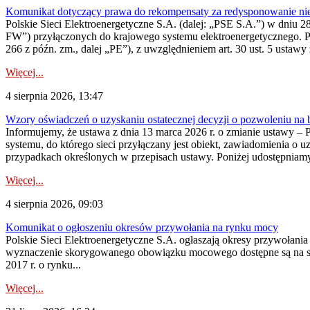
Komunikat dotyczący prawa do rekompensaty za redysponowanie nier
Polskie Sieci Elektroenergetyczne S.A. (dalej: „PSE S.A.”) w dniu 28 
FW”) przyłączonych do krajowego systemu elektroenergetycznego. Pole
266 z późn. zm., dalej „PE”), z uwzględnieniem art. 30 ust. 5 ustawy z
Więcej...
4 sierpnia 2026, 13:47
Wzory oświadczeń o uzyskaniu ostatecznej decyzji o pozwoleniu na
Informujemy, że ustawa z dnia 13 marca 2026 r. o zmianie ustawy – 
systemu, do którego sieci przyłączany jest obiekt, zawiadomienia o 
przypadkach określonych w przepisach ustawy. Poniżej udostępniam
Więcej...
4 sierpnia 2026, 09:03
Komunikat o ogłoszeniu okresów przywołania na rynku mocy
Polskie Sieci Elektroenergetyczne S.A. ogłaszają okresy przywołan
wyznaczenie skorygowanego obowiązku mocowego dostępne są na stroni
2017 r. o rynku...
Więcej...