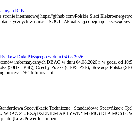
y danych B2B
 stronie internetowej https://github.com/Polskie-Sieci-Elektroenerget
ch planistycznych w ramach SOGL. Aktualizacja obejmuje uszczegół
a Rynków Dnia Bieżącego w dniu 04.08.2026.
stemów informatycznych DBAG w dniu 04.08.2026 r. w godz. od 10:55
lska (50HzT-PSE), Czechy-Polska (CEPS-PSE), Słowacja-Polska (SEP
g process TSO informs that...
ową Standardową Specyfikację Techniczną . Standardowa Specyfi
 WRAZ Z URZĄDZENIEM AKTYWNYM (MU) DLA MOSTÓW SZYN
u prądu (Low-Power Instrument...