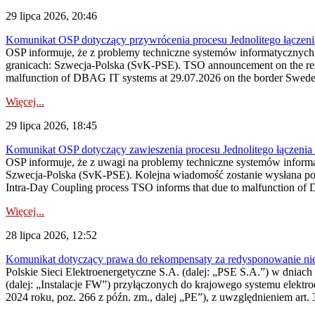
29 lipca 2026, 20:46
Komunikat OSP dotyczący przywrócenia procesu Jednolitego łączen
OSP informuje, że z problemy techniczne systemów informatycznyc
granicach: Szwecja-Polska (SvK-PSE). TSO announcement on the resto
malfunction of DBAG IT systems at 29.07.2026 on the border Swed
Więcej...
29 lipca 2026, 18:45
Komunikat OSP dotyczący zawieszenia procesu Jednolitego łączeni
OSP informuje, że z uwagi na problemy techniczne systemów inform
Szwecja-Polska (SvK-PSE). Kolejna wiadomość zostanie wysłana po 
Intra-Day Coupling process TSO informs that due to malfunction of
Więcej...
28 lipca 2026, 12:52
Komunikat dotyczący prawa do rekompensaty za redysponowanie niery
Polskie Sieci Elektroenergetyczne S.A. (dalej: „PSE S.A.”) w dniach 
(dalej: „Instalacje FW”) przyłączonych do krajowego systemu elektroe
2024 roku, poz. 266 z późn. zm., dalej „PE”), z uwzględnieniem art. 3