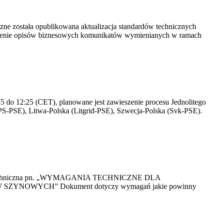
yczne została opublikowana aktualizacja standardów technicznych
owienie opisów biznesowych komunikatów wymienianych w ramach
 do 12:25 (CET), planowane jest zawieszenie procesu Jednolitego
S-PSE), Litwa-Polska (Litgrid-PSE), Szwecja-Polska (Svk-PSE).
kacja Techniczna pn. „WYMAGANIA TECHNICZNE DLA
OWYCH” Dokument dotyczy wymagań jakie powinny