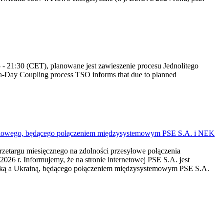
 21:30 (CET), planowane jest zawieszenie procesu Jednolitego
-Day Coupling process TSO informs that due to planned
mieniowego, będącego połączeniem międzysystemowym PSE S.A. i NEK
przetargu miesięcznego na zdolności przesyłowe połączenia
r. Informujemy, że na stronie internetowej PSE S.A. jest
lską a Ukrainą, będącego połączeniem międzysystemowym PSE S.A.