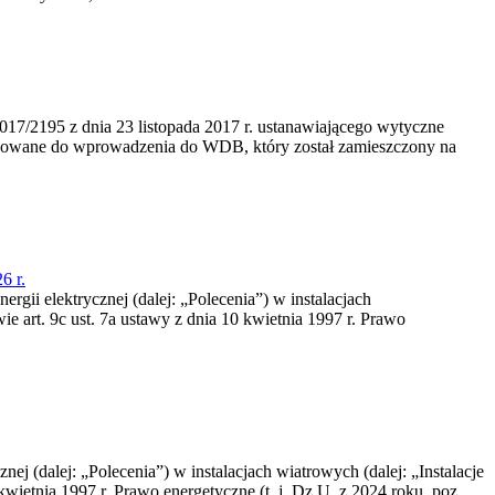
/2195 z dnia 23‍ listopada 2017 r. ustanawiającego wytyczne
nowane do wprowadzenia do WDB, który został zamieszczony na
6 r.
rgii elektrycznej (dalej: „Polecenia”) w instalacjach
e art. 9c ust. 7a ustawy z dnia 10 kwietnia 1997 r. Prawo
nej (dalej: „Polecenia”) w instalacjach wiatrowych (dalej: „Instalacje
wietnia 1997 r. Prawo energetyczne (t. j. Dz.U. z 2024 roku, poz.