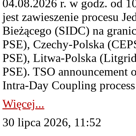
04.08.2026 r. w godz. od 
jest zawieszenie procesu J
Bieżącego (SIDC) na grani
PSE), Czechy-Polska (CEP
PSE), Litwa-Polska (Litgri
PSE). TSO announcement on
Intra-Day Coupling process
Więcej...
30 lipca 2026, 11:52