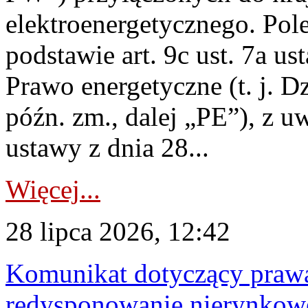
elektroenergetycznego. Pol
podstawie art. 9c ust. 7a us
Prawo energetyczne (t. j. D
późn. zm., dalej „PE”), z u
ustawy z dnia 28...
Więcej...
28 lipca 2026, 12:42
Komunikat dotyczący praw
redysponowanie nierynkowe 