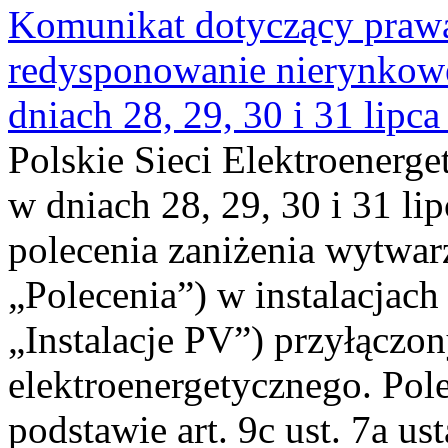
Komunikat dotyczący praw
redysponowanie nierynkowe 
dniach 28, 29, 30 i 31 lipca
Polskie Sieci Elektroenerge
w dniach 28, 29, 30 i 31 lip
polecenia zaniżenia wytwarz
„Polecenia”) w instalacjach
„Instalacje PV”) przyłączo
elektroenergetycznego. Pol
podstawie art. 9c ust. 7a us