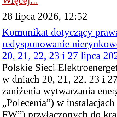
Więcej...
28 lipca 2026, 12:52
Komunikat dotyczący praw
redysponowanie nierynkowe
20, 21, 22, 23 i 27 lipca 202
Polskie Sieci Elektroenerge
w dniach 20, 21, 22, 23 i 2
zaniżenia wytwarzania energi
„Polecenia”) w instalacjach
FW”) przyłączonych do kr