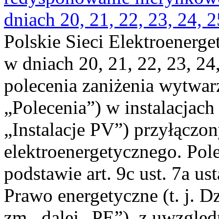
dniach 20, 21, 22, 23, 24, 2
Polskie Sieci Elektroenerge
w dniach 20, 21, 22, 23, 24,
polecenia zaniżenia wytwarz
„Polecenia”) w instalacjach
„Instalacje PV”) przyłączo
elektroenergetycznego. Pol
podstawie art. 9c ust. 7a us
Prawo energetyczne (t. j. Dz
zm., dalej „PE”), z uwzględ