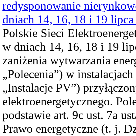
redysponowanie nierynkowe 
dniach 14, 16, 18 i 19 lipca
Polskie Sieci Elektroenerge
w dniach 14, 16, 18 i 19 li
zaniżenia wytwarzania energi
„Polecenia”) w instalacjach
„Instalacje PV”) przyłączo
elektroenergetycznego. Pol
podstawie art. 9c ust. 7a us
Prawo energetyczne (t. j. Dz