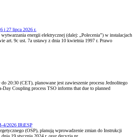
 i 27 lipca 2026 r.
 wytwarzania energii elektrycznej (dalej: „Polecenia”) w instalacjach
e art. 9c ust. 7a ustawy z dnia 10 kwietnia 1997 r. Prawo
do 20:30 (CET), planowane jest zawieszenie procesu Jednolitego
-Day Coupling process TSO informs that due to planned
CB-4/2026 IRiESP
nergetycznego (OSP), planują wprowadzenie zmian do Instrukcji
nia 19 stycznia 2024 r. oraz decyzją nr