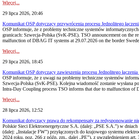
Więcej...
29 lipca 2026, 20:46
Komunikat OSP dotyczący przywrócenia procesu Jednolitego łączen
OSP informuje, że z problemy techniczne systemów informatycznyc
granicach: Szwecja-Polska (SvK-PSE). TSO announcement on the resto
malfunction of DBAG IT systems at 29.07.2026 on the border Swed
Więcej...
29 lipca 2026, 18:45
Komunikat OSP dotyczący zawieszenia procesu Jednolitego łączeni
OSP informuje, że z uwagi na problemy techniczne systemów inform
Szwecja-Polska (SvK-PSE). Kolejna wiadomość zostanie wysłana po 
Intra-Day Coupling process TSO informs that due to malfunction of
Więcej...
28 lipca 2026, 12:52
Komunikat dotyczący prawa do rekompensaty za redysponowanie niery
Polskie Sieci Elektroenergetyczne S.A. (dalej: „PSE S.A.”) w dniach 
(dalej: „Instalacje FW”) przyłączonych do krajowego systemu elektroe
2024 roku, poz. 266 z późn. zm., dalej „PE”), z uwzględnieniem art. 3