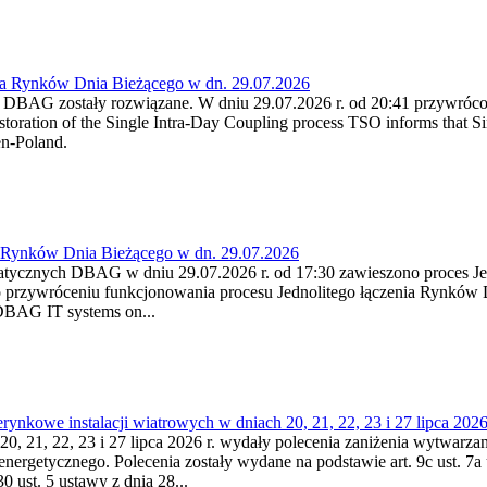
ia Rynków Dnia Bieżącego w dn. 29.07.2026
h DBAG zostały rozwiązane. W dniu 29.07.2026 r. od 20:41 przywróco
ration of the Single Intra-Day Coupling process TSO informs that Si
en-Poland.
a Rynków Dnia Bieżącego w dn. 29.07.2026
atycznych DBAG w dniu 29.07.2026 r. od 17:30 zawieszono proces Je
przywróceniu funkcjonowania procesu Jednolitego łączenia Rynków D
 DBAG IT systems on...
nkowe instalacji wiatrowych w dniach 20, 21, 22, 23 i 27 lipca 2026 
20, 21, 22, 23 i 27 lipca 2026 r. wydały polecenia zaniżenia wytwarzani
nergetycznego. Polecenia zostały wydane na podstawie art. 9c ust. 7a 
0 ust. 5 ustawy z dnia 28...