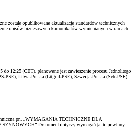
yczne została opublikowana aktualizacja standardów technicznych
owienie opisów biznesowych komunikatów wymienianych w ramach
 do 12:25 (CET), planowane jest zawieszenie procesu Jednolitego
S-PSE), Litwa-Polska (Litgrid-PSE), Szwecja-Polska (Svk-PSE).
kacja Techniczna pn. „WYMAGANIA TECHNICZNE DLA
OWYCH” Dokument dotyczy wymagań jakie powinny