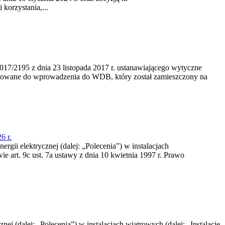
korzystania,...
/2195 z dnia 23‍ listopada 2017 r. ustanawiającego wytyczne
nowane do wprowadzenia do WDB, który został zamieszczony na
6 r.
rgii elektrycznej (dalej: „Polecenia”) w instalacjach
e art. 9c ust. 7a ustawy z dnia 10 kwietnia 1997 r. Prawo
nej (dalej: „Polecenia”) w instalacjach wiatrowych (dalej: „Instalacje