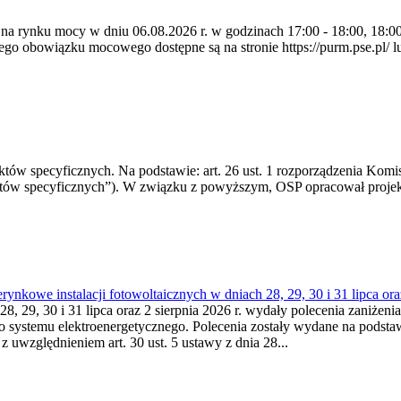
 na rynku mocy w dniu 06.08.2026 r. w godzinach 17:00 - 18:00, 18:00 
 obowiązku mocowego dostępne są na stronie https://purm.pse.pl/ lu
 specyficznych. Na podstawie: art. 26 ust. 1 rozporządzenia Komisji
któw specyficznych”). W związku z powyższym, OSP opracował proje
kowe instalacji fotowoltaicznych w dniach 28, 29, 30 i 31 lipca ora
8, 29, 30 i 31 lipca oraz 2 sierpnia 2026 r. wydały polecenia zaniżenia
o systemu elektroenergetycznego. Polecenia zostały wydane na podstawi
 z uwzględnieniem art. 30 ust. 5 ustawy z dnia 28...