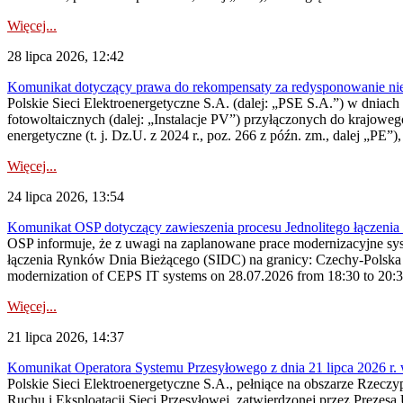
Więcej...
28 lipca 2026, 12:42
Komunikat dotyczący prawa do rekompensaty za redysponowanie nieryn
Polskie Sieci Elektroenergetyczne S.A. (dalej: „PSE S.A.”) w dniach 2
fotowoltaicznych (dalej: „Instalacje PV”) przyłączonych do krajoweg
energetyczne (t. j. Dz.U. z 2024 r., poz. 266 z późn. zm., dalej „PE”),
Więcej...
24 lipca 2026, 13:54
Komunikat OSP dotyczący zawieszenia procesu Jednolitego łączeni
OSP informuje, że z uwagi na zaplanowane prace modernizacyjne sy
łączenia Rynków Dnia Bieżącego (SIDC) na granicy: Czechy-Polska 
modernization of CEPS IT systems on 28.07.2026 from 18:30 to 20:30, 
Więcej...
21 lipca 2026, 14:37
Komunikat Operatora Systemu Przesyłowego z dnia 21 lipca 2026 r. 
Polskie Sieci Elektroenergetyczne S.A., pełniące na obszarze Rzecz
Ruchu i Eksploatacji Sieci Przesyłowej, zatwierdzonej przez Prezes