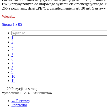
FW”) przyłączonych do krajowego systemu elektroenergetycznego. Pole
266 z późn. zm., dalej „PE”), z uwzględnieniem art. 30 ust. 5 ustawy z
Więcej...
Strona 1 z 95
1
2
3
4
5
6
7
8
9
10
11
— 20 Pozycji na stronę
Wyświetlanie 1 - 20 z 1 884 rezultatów.
← Pierwszy
Poprzedni