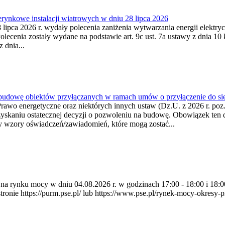
ynkowe instalacji wiatrowych w dniu 28 lipca 2026
lipca 2026 r. wydały polecenia zaniżenia wytwarzania energii elektrycz
cenia zostały wydane na podstawie art. 9c ust. 7a ustawy z dnia 10 k
 dnia...
 budowę obiektów przyłączanych w ramach umów o przyłączenie do sie
Prawo energetyczne oraz niektórych innych ustaw (Dz.U. z 2026 r. po
uzyskaniu ostatecznej decyzji o pozwoleniu na budowę. Obowiązek ten 
y wzory oświadczeń/zawiadomień, które mogą zostać...
ia na rynku mocy w dniu 04.08.2026 r. w godzinach 17:00 - 18:00 i 1
e https://purm.pse.pl/ lub https://www.pse.pl/rynek-mocy-okresy-prz