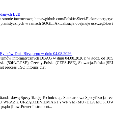
y danych B2B
 stronie internetowej https://github.com/Polskie-Sieci-Elektroenerget
ch planistycznych w ramach SOGL. Aktualizacja obejmuje uszczegół
a Rynków Dnia Bieżącego w dniu 04.08.2026.
stemów informatycznych DBAG w dniu 04.08.2026 r. w godz. od 10:55
lska (50HzT-PSE), Czechy-Polska (CEPS-PSE), Słowacja-Polska (SEP
g process TSO informs that...
ową Standardową Specyfikację Techniczną . Standardowa Specyfi
 WRAZ Z URZĄDZENIEM AKTYWNYM (MU) DLA MOSTÓW SZYN
u prądu (Low-Power Instrument...