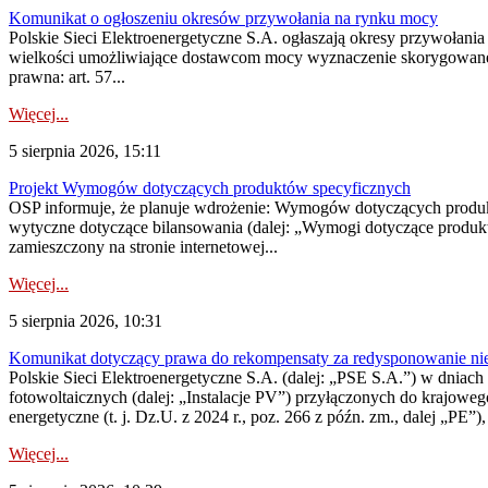
Komunikat o ogłoszeniu okresów przywołania na rynku mocy
Polskie Sieci Elektroenergetyczne S.A. ogłaszają okresy przywołania
wielkości umożliwiające dostawcom mocy wyznaczenie skorygowanego
prawna: art. 57...
Więcej...
5 sierpnia 2026, 15:11
Projekt Wymogów dotyczących produktów specyficznych
OSP informuje, że planuje wdrożenie: Wymogów dotyczących produktów
wytyczne dotyczące bilansowania (dalej: „Wymogi dotyczące produ
zamieszczony na stronie internetowej...
Więcej...
5 sierpnia 2026, 10:31
Komunikat dotyczący prawa do rekompensaty za redysponowanie nieryn
Polskie Sieci Elektroenergetyczne S.A. (dalej: „PSE S.A.”) w dniach 2
fotowoltaicznych (dalej: „Instalacje PV”) przyłączonych do krajoweg
energetyczne (t. j. Dz.U. z 2024 r., poz. 266 z późn. zm., dalej „PE”),
Więcej...