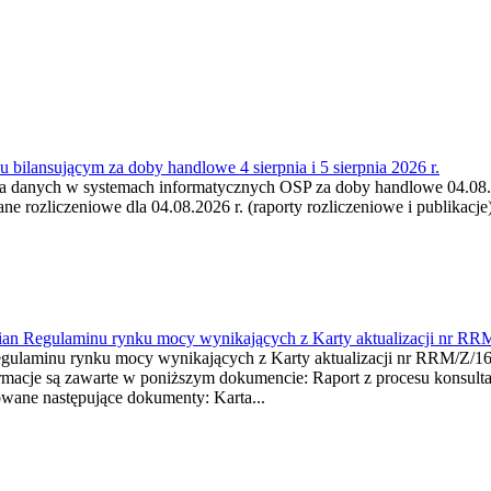
 bilansującym za doby handlowe 4 sierpnia i 5 sierpnia 2026 r.
a danych w systemach informatycznych OSP za doby handlowe 04.08.202
 rozliczeniowe dla 04.08.2026 r. (raporty rozliczeniowe i publikacje)
mian Regulaminu rynku mocy wynikających z Karty aktualizacji nr RR
minu rynku mocy wynikających z Karty aktualizacji nr RRM/Z/
je są zawarte w poniższym dokumencie: Raport z procesu konsultacj
wane następujące dokumenty: Karta...