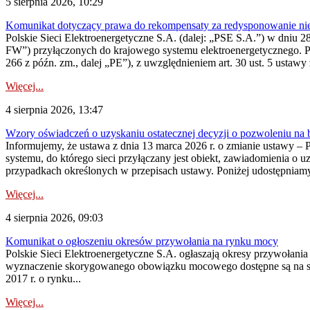
5 sierpnia 2026, 10:29
Komunikat dotyczący prawa do rekompensaty za redysponowanie nier
Polskie Sieci Elektroenergetyczne S.A. (dalej: „PSE S.A.”) w dniu 28 
FW”) przyłączonych do krajowego systemu elektroenergetycznego. Pole
266 z późn. zm., dalej „PE”), z uwzględnieniem art. 30 ust. 5 ustawy z
Więcej...
4 sierpnia 2026, 13:47
Wzory oświadczeń o uzyskaniu ostatecznej decyzji o pozwoleniu na
Informujemy, że ustawa z dnia 13 marca 2026 r. o zmianie ustawy – 
systemu, do którego sieci przyłączany jest obiekt, zawiadomienia o 
przypadkach określonych w przepisach ustawy. Poniżej udostępniam
Więcej...
4 sierpnia 2026, 09:03
Komunikat o ogłoszeniu okresów przywołania na rynku mocy
Polskie Sieci Elektroenergetyczne S.A. ogłaszają okresy przywołan
wyznaczenie skorygowanego obowiązku mocowego dostępne są na stroni
2017 r. o rynku...
Więcej...