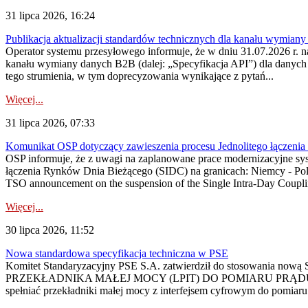
31 lipca 2026, 16:24
Publikacja aktualizacji standardów technicznych dla kanału wymian
Operator systemu przesyłowego informuje, że w dniu 31.07.2026 r. na
kanału wymiany danych B2B (dalej: „Specyfikacja API”) dla dany
tego strumienia, w tym doprecyzowania wynikające z pytań...
Więcej...
31 lipca 2026, 07:33
Komunikat OSP dotyczący zawieszenia procesu Jednolitego łączeni
OSP informuje, że z uwagi na zaplanowane prace modernizacyjne sy
łączenia Rynków Dnia Bieżącego (SIDC) na granicach: Niemcy - Po
TSO announcement on the suspension of the Single Intra-Day Couplin
Więcej...
30 lipca 2026, 11:52
Nowa standardowa specyfikacja techniczna w PSE
Komitet Standaryzacyjny PSE S.A. zatwierdził do stosowania n
PRZEKŁADNIKA MAŁEJ MOCY (LPIT) DO POMIARU PRĄDU
spełniać przekładniki małej mocy z interfejsem cyfrowym do pomiar