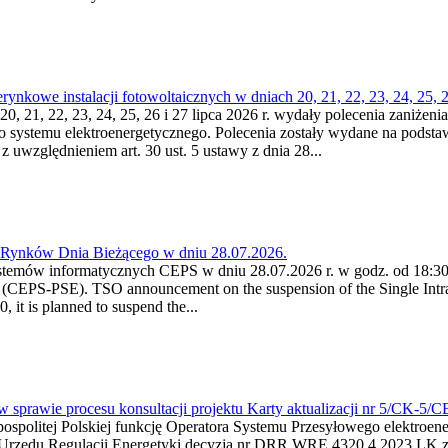
kowe instalacji fotowoltaicznych w dniach 20, 21, 22, 23, 24, 25, 26
0, 21, 22, 23, 24, 25, 26 i 27 lipca 2026 r. wydały polecenia zaniżenia
o systemu elektroenergetycznego. Polecenia zostały wydane na podstawi
 z uwzględnieniem art. 30 ust. 5 ustawy z dnia 28...
a Rynków Dnia Bieżącego w dniu 28.07.2026.
stemów informatycznych CEPS w dniu 28.07.2026 r. w godz. od 18:30 
(CEPS-PSE). TSO announcement on the suspension of the Single Intra
it is planned to suspend the...
w sprawie procesu konsultacji projektu Karty aktualizacji nr 5/CK-5/
ypospolitej Polskiej funkcję Operatora Systemu Przesyłowego elektroe
a Urzędu Regulacji Energetyki decyzją nr DRR.WRE.4320.4.2023.LK z d