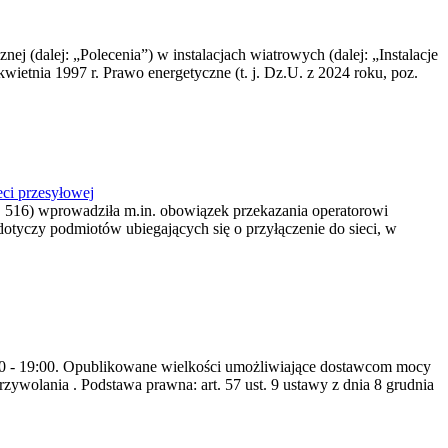
nej (dalej: „Polecenia”) w instalacjach wiatrowych (dalej: „Instalacje
wietnia 1997 r. Prawo energetyczne (t. j. Dz.U. z 2024 roku, poz.
ci przesyłowej
z. 516) wprowadziła m.in. obowiązek przekazania operatorowi
dotyczy podmiotów ubiegających się o przyłączenie do sieci, w
8:00 - 19:00. Opublikowane wielkości umożliwiające dostawcom mocy
ywolania . Podstawa prawna: art. 57 ust. 9 ustawy z dnia 8 grudnia