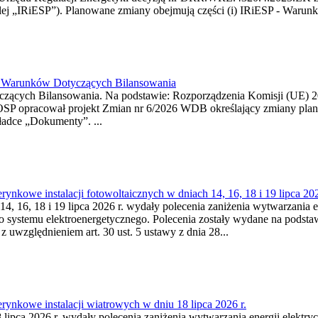
j „IRiESP”). Planowane zmiany obejmują części (i) IRiESP - Warunki 
26 Warunków Dotyczących Bilansowania
ących Bilansowania. Na podstawie: Rozporządzenia Komisji (UE) 2017
OSP opracował projekt Zmian nr 6/2026 WDB określający zmiany pla
ładce „Dokumenty”. ...
kowe instalacji fotowoltaicznych w dniach 14, 16, 18 i 19 lipca 202
4, 16, 18 i 19 lipca 2026 r. wydały polecenia zaniżenia wytwarzania ene
o systemu elektroenergetycznego. Polecenia zostały wydane na podstawi
 z uwzględnieniem art. 30 ust. 5 ustawy z dnia 28...
ynkowe instalacji wiatrowych w dniu 18 lipca 2026 r.
lipca 2026 r. wydały polecenia zaniżenia wytwarzania energii elektrycz