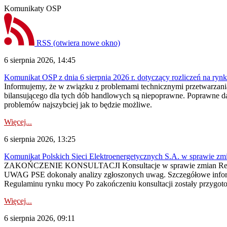
Komunikaty OSP
RSS
(otwiera nowe okno)
6 sierpnia 2026, 14:45
Komunikat OSP z dnia 6 sierpnia 2026 r. dotyczący rozliczeń na rynku
Informujemy, że w związku z problemami technicznymi przetwarzani
bilansującego dla tych dób handlowych są niepoprawne. Poprawne dane
problemów najszybciej jak to będzie możliwe.
Więcej...
6 sierpnia 2026, 13:25
Komunikat Polskich Sieci Elektroenergetycznych S.A. w sprawie z
ZAKOŃCZENIE KONSULTACJI Konsultacje w sprawie zmian Regula
UWAG PSE dokonały analizy zgłoszonych uwag. Szczegółowe informac
Regulaminu rynku mocy Po zakończeniu konsultacji zostały przygoto
Więcej...
6 sierpnia 2026, 09:11