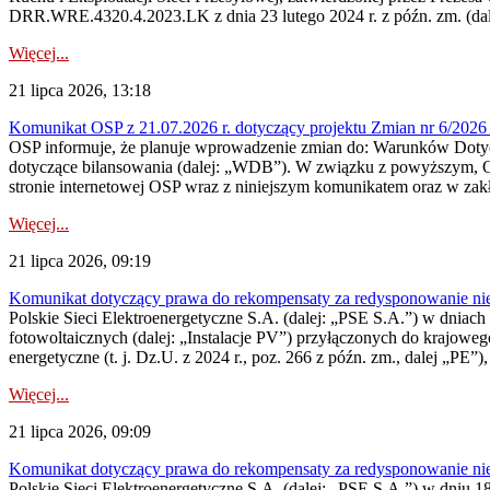
DRR.WRE.4320.4.2023.LK z dnia 23 lutego 2024 r. z późn. zm. (dale
Więcej...
21 lipca 2026, 13:18
Komunikat OSP z 21.07.2026 r. dotyczący projektu Zmian nr 6/20
OSP informuje, że planuje wprowadzenie zmian do: Warunków Dotycz
dotyczące bilansowania (dalej: „WDB”). W związku z powyższym, 
stronie internetowej OSP wraz z niniejszym komunikatem oraz w zak
Więcej...
21 lipca 2026, 09:19
Komunikat dotyczący prawa do rekompensaty za redysponowanie nieryn
Polskie Sieci Elektroenergetyczne S.A. (dalej: „PSE S.A.”) w dniach 1
fotowoltaicznych (dalej: „Instalacje PV”) przyłączonych do krajoweg
energetyczne (t. j. Dz.U. z 2024 r., poz. 266 z późn. zm., dalej „PE”),
Więcej...
21 lipca 2026, 09:09
Komunikat dotyczący prawa do rekompensaty za redysponowanie nier
Polskie Sieci Elektroenergetyczne S.A. (dalej: „PSE S.A.”) w dniu 18 