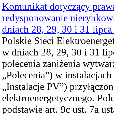
Komunikat dotyczący praw
redysponowanie nierynkowe 
dniach 28, 29, 30 i 31 lipca
Polskie Sieci Elektroenerge
w dniach 28, 29, 30 i 31 lip
polecenia zaniżenia wytwarz
„Polecenia”) w instalacjach
„Instalacje PV”) przyłączo
elektroenergetycznego. Pol
podstawie art. 9c ust. 7a us