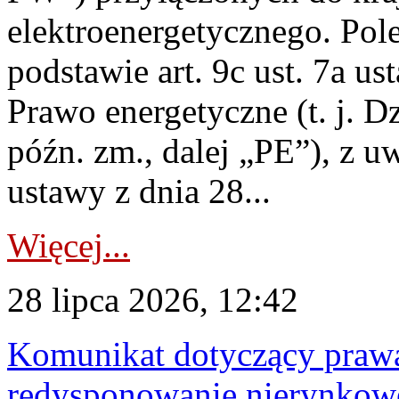
elektroenergetycznego. Pol
podstawie art. 9c ust. 7a us
Prawo energetyczne (t. j. D
późn. zm., dalej „PE”), z u
ustawy z dnia 28...
Więcej...
28 lipca 2026, 12:42
Komunikat dotyczący praw
redysponowanie nierynkowe 