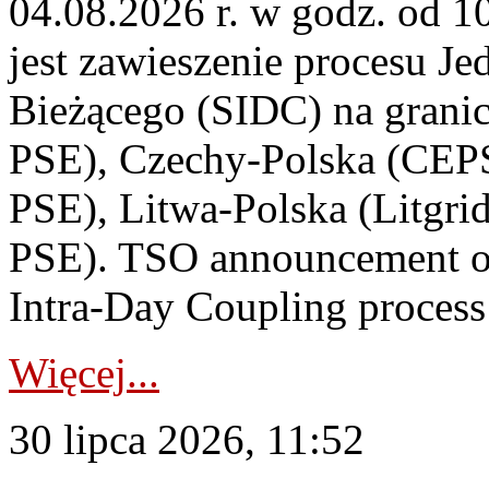
04.08.2026 r. w godz. od 
jest zawieszenie procesu J
Bieżącego (SIDC) na grani
PSE), Czechy-Polska (CEP
PSE), Litwa-Polska (Litgri
PSE). TSO announcement on
Intra-Day Coupling process
Więcej...
30 lipca 2026, 11:52