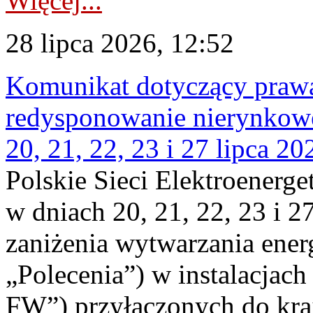
Więcej...
28 lipca 2026, 12:52
Komunikat dotyczący praw
redysponowanie nierynkowe
20, 21, 22, 23 i 27 lipca 202
Polskie Sieci Elektroenerge
w dniach 20, 21, 22, 23 i 2
zaniżenia wytwarzania energi
„Polecenia”) w instalacjach
FW”) przyłączonych do kr